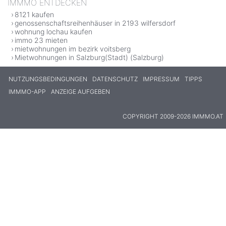
IMMMO ENTDECKEN
8121 kaufen
genossenschaftsreihenhäuser in 2193 wilfersdorf
wohnung lochau kaufen
immo 23 mieten
mietwohnungen im bezirk voitsberg
Mietwohnungen in Salzburg(Stadt) (Salzburg)
NUTZUNGSBEDINGUNGEN
DATENSCHUTZ
IMPRESSUM
TIPPS
IMMMO-APP
ANZEIGE AUFGEBEN
COPYRIGHT 2009-2026 IMMMO.AT