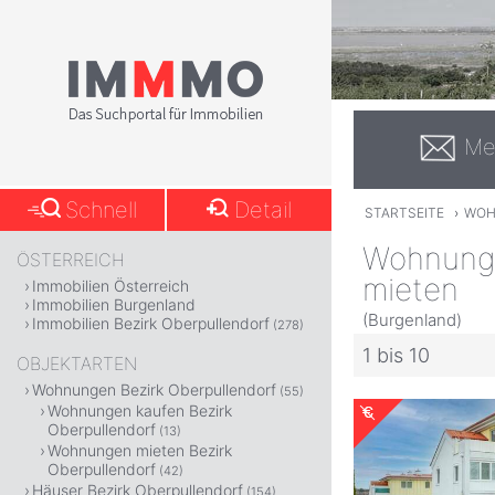
Me
Schnell
Detail
STARTSEITE
›
WOH
Wohnung 
ÖSTERREICH
mieten
Immobilien Österreich
Immobilien Burgenland
(Burgenland)
Immobilien Bezirk Oberpullendorf
(278)
1 bis 10
OBJEKTARTEN
Wohnungen Bezirk Oberpullendorf
(55)
Wohnungen kaufen Bezirk
Oberpullendorf
(13)
Wohnungen mieten Bezirk
Oberpullendorf
(42)
Häuser Bezirk Oberpullendorf
(154)