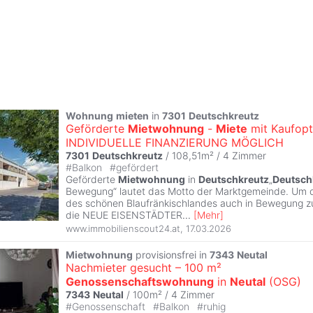
Wohnung
mieten
in
7301
Deutschkreutz
Geförderte
Mietwohnung
-
Miete
mit Kaufopt
INDIVIDUELLE FINANZIERUNG MÖGLICH
7301
Deutschkreutz
/ 108,51m² /
4 Zimmer
#
Balkon
#
gefördert
Geförderte
Mietwohnung
in
Deutschkreutz
„
Deutsch
Bewegung“ lautet das Motto der Marktgemeinde. Um 
des schönen Blaufränkischlandes auch in Bewegung zu 
die NEUE EISENSTÄDTER
...
[
Mehr
]
www.immobilienscout24.at
,
17.03.2026
Mietwohnung
provisionsfrei in
7343
Neutal
Nachmieter gesucht – 100 m²
Genossenschaftswohnung
in
Neutal
(OSG)
7343
Neutal
/ 100m² /
4 Zimmer
#
Genossenschaft
#
Balkon
#
ruhig