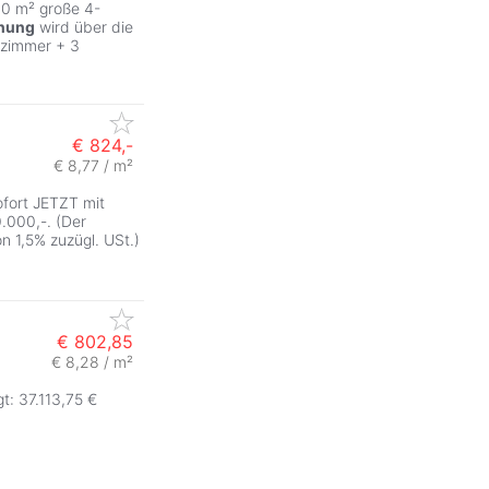
00 m² große 4-
nung
wird über die
nzimmer + 3
€ 824,-
€ 8,77 / m²
fort JETZT mit
.000,-. (Der
n 1,5% zuzügl. USt.)
€ 802,85
€ 8,28 / m²
t: 37.113,75 €