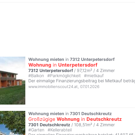
Wohnung
mieten
in
7312
Unterpetersdorf
Wohnung
in
Unterpetersdorf
7312
Unterpetersdorf
/ 97,12m² /
4 Zimmer
#
Balkon
#
Parkmöglichkeit
#
mietkauf
Der einmalige Finanzierungsbeitrag bei Mietkauf beträ
www.immobilienscout24.at
,
07.01.2026
Wohnung
mieten
in
7301
Deutschkreutz
Großzügige
Wohnung
in
Deutschkreutz
7301
Deutschkreutz
/ 108,51m² /
4 Zimmer
#
Garten
#
Kellerabteil
Der einmalige Finanzierungsbeitrag beträgt: 41.507,45