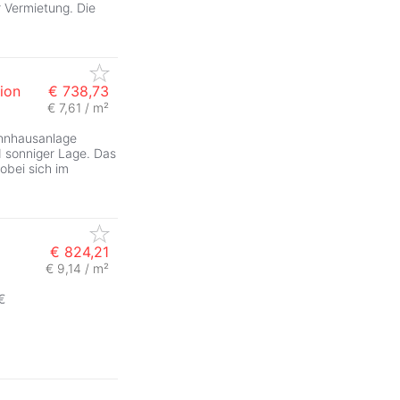
 Vermietung. Die
ion
€ 738,73
€ 7,61 / m²
hnhausanlage
d sonniger Lage. Das
wobei sich im
€ 824,21
€ 9,14 / m²
€