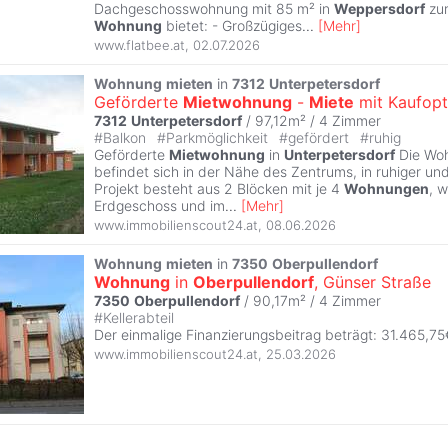
Dachgeschosswohnung mit 85 m² in
Weppersdorf
zur
Wohnung
bietet: - Großzügiges
...
[
Mehr
]
www.flatbee.at
,
02.07.2026
Wohnung
mieten
in
7312
Unterpetersdorf
Geförderte
Mietwohnung
-
Miete
mit Kaufopt
7312
Unterpetersdorf
/ 97,12m² /
4 Zimmer
#
Balkon
#
Parkmöglichkeit
#
gefördert
#
ruhig
Geförderte
Mietwohnung
in
Unterpetersdorf
Die Wo
befindet sich in der Nähe des Zentrums, in ruhiger un
Projekt besteht aus 2 Blöcken mit je 4
Wohnungen
, 
Erdgeschoss und im
...
[
Mehr
]
www.immobilienscout24.at
,
08.06.2026
Wohnung
mieten
in
7350
Oberpullendorf
Wohnung
in
Oberpullendorf
, Günser Straße
7350
Oberpullendorf
/ 90,17m² /
4 Zimmer
#
Kellerabteil
Der einmalige Finanzierungsbeitrag beträgt: 31.465,75
www.immobilienscout24.at
,
25.03.2026