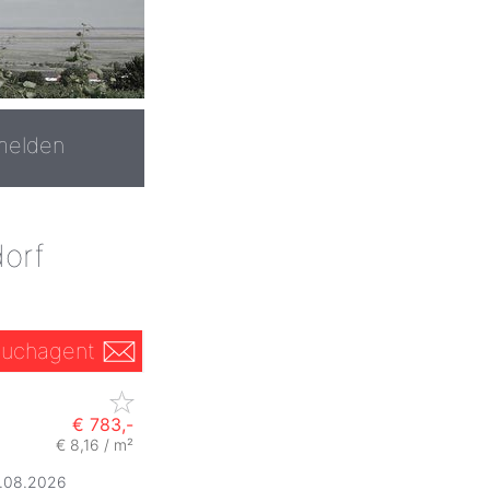
melden
orf
uchagent
€ 783,-
€ 8,16 / m²
1.08.2026