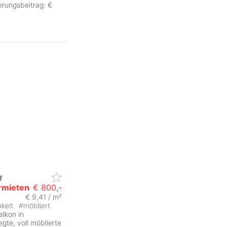
erungsbeitrag: €
f
rmieten
€ 800,-
€ 9,41 / m²
hkeit
#
möbliert
lkon in
egte, voll möblierte