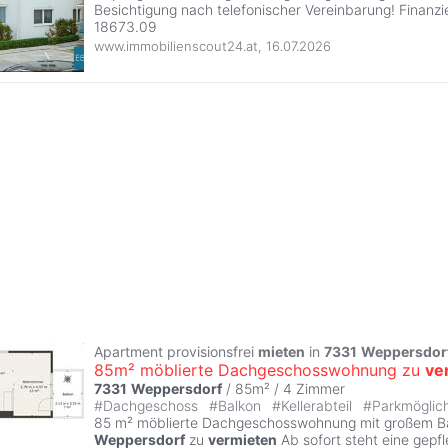
Besichtigung nach telefonischer Vereinbarung! Finanzi
18673.09
www.immobilienscout24.at
,
16.07.2026
Apartment provisionsfrei
mieten
in
7331
Weppersdor
85m² möblierte Dachgeschosswohnung zu
ve
7331
Weppersdorf
/ 85m² /
4 Zimmer
#
Dachgeschoss
#
Balkon
#
Kellerabteil
#
Parkmöglic
85 m² möblierte Dachgeschosswohnung mit großem Ba
Weppersdorf
zu
vermieten
Ab sofort steht eine gepfl