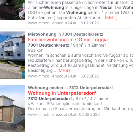
Wir suchen einen passenden Nachmieter für unsere 1
Zimmer-
Wohnung
in ruhiger Lage in
Neutal
. Die
Woh
OSG vergeben. Die
Wohnung
bietet: 4 Zimmer (Woh
Schlafzimmer) separaten Abstellraum
...
[
Mehr
]
www.immobilienscout24.at
,
18.02.2026
Mietwohnung
in
7301
Deutschkreutz
Familienwohnung im OG mit Loggia
7301
Deutschkreutz
/ 94m² /
4 Zimmer
#
Balkon
Wohnen im schönen Blaufränkischland Verfügbar ab so
reduziertem Finanzierungsbeitrag in der Höhe von € 10
Restbetrag wird auf 10 Jahre gestundet. Verzinsung vo
Besichtigung
...
[
Mehr
]
www.immobilienscout24.at
,
16.02.2026
Wohnung
mieten
in
7312
Unterpetersdorf
Wohnung
in
Unterpetersdorf
7312
Unterpetersdorf
/ 97m² /
4 Zimmer
#
Balkon
#
Parkmöglichkeit
#
mietkauf
Der einmalige Finanzierungsbeitrag bei Mietkauf beträg
www.immobilienscout24.at
,
03.02.2026