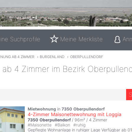
ine Suchprofile
Meine Merkliste
An
NUNG AB 4 ZIMMER
›
BURGENLAND
›
OBERPULLENDORF
ab 4 Zimmer im Bezirk Oberpullend
S
Mietwohnung
in
7350
Oberpullendorf
4-Zimmer Maisonettewohnung mit Loggia
7350
Oberpullendorf
/ 96m² /
4 Zimmer
#
Maisonette
#
Balkon
#
ruhig
Gepflegte Wohnanlage in ruhiger Lage Verfügbar ab 0