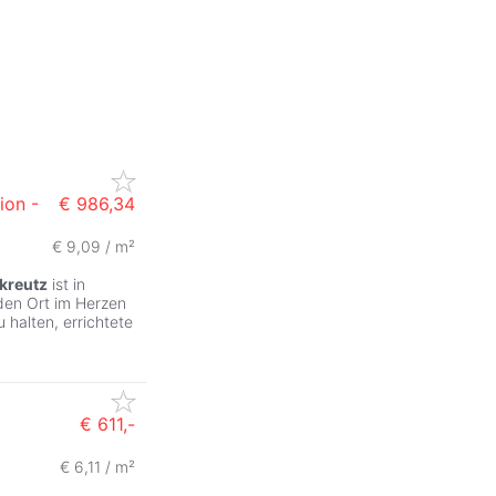
ion -
€ 986,34
€ 9,09 / m²
kreutz
ist in
den Ort im Herzen
halten, errichtete
€ 611,-
€ 6,11 / m²