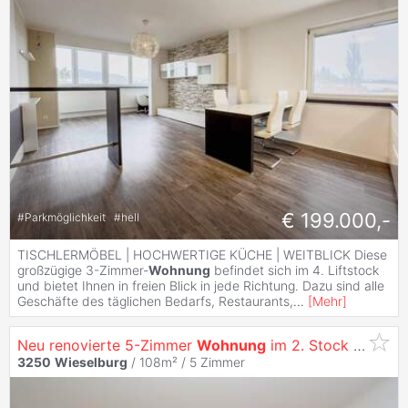
€ 199.000,-
#
Parkmöglichkeit
#
hell
TISCHLERMÖBEL | HOCHWERTIGE KÜCHE | WEITBLICK Diese
großzügige 3-Zimmer-
Wohnung
befindet sich im 4. Liftstock
und bietet Ihnen in freien Blick in jede Richtung. Dazu sind alle
Geschäfte des täglichen Bedarfs, Restaurants,
...
[
Mehr
]
Neu renovierte 5-Zimmer
Wohnung
im 2. Stock im Zentrum von
3250
Wieselburg
/ 108m² /
5 Zimmer