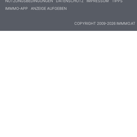
NUTZUNGSBEDINGUNGEN
DATENSCHUTZ
IMPRESSUM
TIPPS
IMMMO-APP
ANZEIGE AUFGEBEN
COPYRIGHT 2009-2026 IMMMO.AT