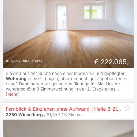
€ 222.065,-
#
Balkon
#
Kellerabteil
Sie sind auf der Suche nach einer modernen und gepflegten
Wohnung
in einer ruhigen, aber dennoch gut angebundenen
Lage? Dann haben wir genau das Richtige für Sie! Unsere
wunderschöne 3 Zimmerwohnung in der 2. Etage eines
...
[
Mehr
]
Fernblick & Einziehen ohne Aufwand | Helle 3-Zimmer-
W
3250
Wieselburg
/ 81,5m² /
3 Zimmer