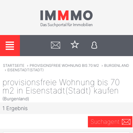
STARTSEITE
›
PROVISIONSFREIE WOHNUNG BIS 70 M2
›
BURGENLAND
›
EISENSTADT(STADT)
provisionsfreie Wohnung bis 70
m2 in Eisenstadt(Stadt) kaufen
(Burgenland)
1 Ergebnis
Suchagent