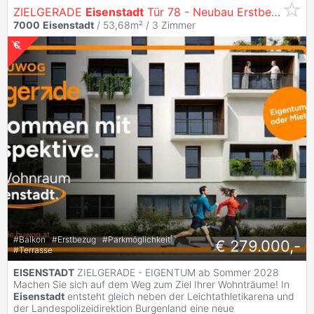
ZIELGERADE
Eisenstadt
Tür 78 - Neubau Erstbezug, Dachgeschoss mit Südseite, provisonsfrei
7000
Eisenstadt
/ 53,68m² /
3 Zimmer
#
Balkon
#
Erstbezug
#
Parkmöglichkeit
€ 279.000,-
#
Terrasse
EISENSTADT
ZIELGERADE - EIGENTUM ab Sommer 2028
Machen Sie sich auf dem Weg zum Ziel Ihrer Wohnträume! In
Eisenstadt
entsteht gleich neben der Leichtathletikarena und
der Landespolizeidirektion Burgenland eine neue