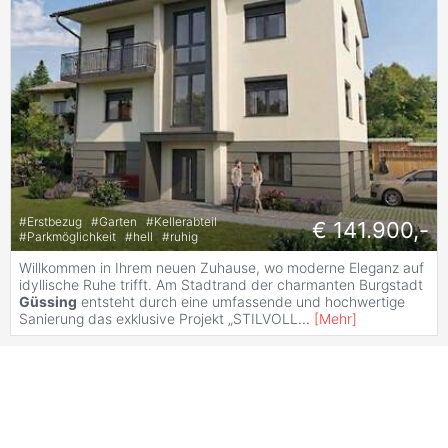
#
Erstbezug
#
Garten
#
Kellerabteil
€ 141.900,-
#
Parkmöglichkeit
#
hell
#
ruhig
Willkommen in Ihrem neuen Zuhause, wo moderne Eleganz auf
idyllische Ruhe trifft. Am Stadtrand der charmanten Burgstadt
Güssing
entsteht durch eine umfassende und hochwertige
Sanierung das exklusive Projekt „STILVOLL
...
[
Mehr
]