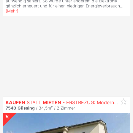
aufwendig saniert. So wurde unter anderem die Elektronik
gänzlich erneuert und für einen niedrigen Energieverbrauch
...
[
Mehr
]
KAUFEN
STATT
MIETEN
- ERSTBEZUG: Moderne 2-Zimmer-
7540
Güssing
/ 34,5m² /
2 Zimmer