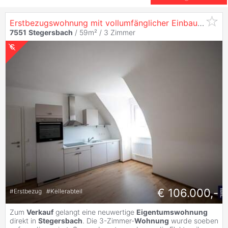
Erstbezugswohnung mit vollumfänglicher Einbauküche! (Provisionsfrei)
7551
Stegersbach
/ 59m² /
3 Zimmer
€ 106.000,-
#
Erstbezug
#
Kellerabteil
Zum
Verkauf
gelangt eine neuwertige
Eigentumswohnung
direkt in
Stegersbach
. Die 3-Zimmer-
Wohnung
wurde soeben