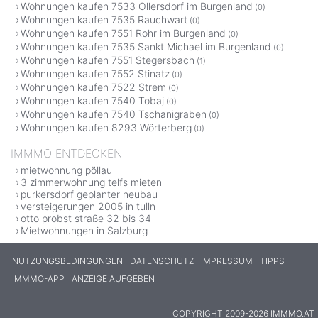
Wohnungen kaufen 7533 Ollersdorf im Burgenland
(0)
Wohnungen kaufen 7535 Rauchwart
(0)
Wohnungen kaufen 7551 Rohr im Burgenland
(0)
Wohnungen kaufen 7535 Sankt Michael im Burgenland
(0)
Wohnungen kaufen 7551 Stegersbach
(1)
Wohnungen kaufen 7552 Stinatz
(0)
Wohnungen kaufen 7522 Strem
(0)
Wohnungen kaufen 7540 Tobaj
(0)
Wohnungen kaufen 7540 Tschanigraben
(0)
Wohnungen kaufen 8293 Wörterberg
(0)
IMMMO ENTDECKEN
mietwohnung pöllau
3 zimmerwohnung telfs mieten
purkersdorf geplanter neubau
versteigerungen 2005 in tulln
otto probst straße 32 bis 34
Mietwohnungen in Salzburg
NUTZUNGSBEDINGUNGEN
DATENSCHUTZ
IMPRESSUM
TIPPS
IMMMO-APP
ANZEIGE AUFGEBEN
COPYRIGHT 2009-2026 IMMMO.AT