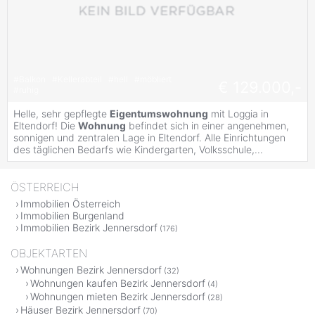
#
Balkon
#
Kellerabteil
#
hell
#
möbliert
€ 129.000,-
#
ruhig
Helle, sehr gepflegte
Eigentumswohnung
mit Loggia in
Eltendorf! Die
Wohnung
befindet sich in einer angenehmen,
sonnigen und zentralen Lage in Eltendorf. Alle Einrichtungen
des täglichen Bedarfs wie Kindergarten, Volksschule,...
ÖSTERREICH
Immobilien Österreich
Immobilien Burgenland
Immobilien Bezirk Jennersdorf
(176)
OBJEKTARTEN
Wohnungen Bezirk Jennersdorf
(32)
Wohnungen kaufen Bezirk Jennersdorf
(4)
Wohnungen mieten Bezirk Jennersdorf
(28)
Häuser Bezirk Jennersdorf
(70)