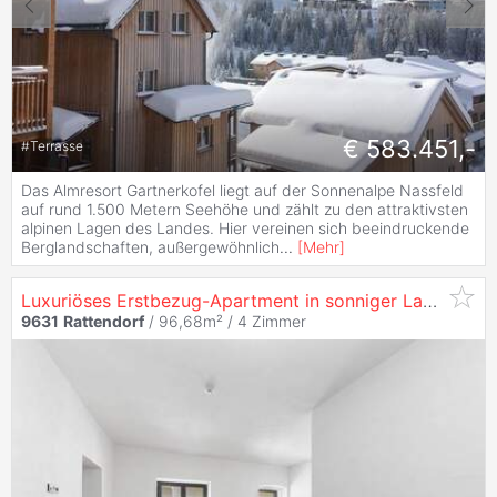
€ 583.451,-
#
Terrasse
Das Almresort Gartnerkofel liegt auf der Sonnenalpe Nassfeld
auf rund 1.500 Metern Seehöhe und zählt zu den attraktivsten
alpinen Lagen des Landes. Hier vereinen sich beeindruckende
Berglandschaften, außergewöhnlich
...
[
Mehr
]
Luxuriöses Erstbezug-Apartment in sonniger Lage von
R
9631
Rattendorf
/ 96,68m² /
4 Zimmer