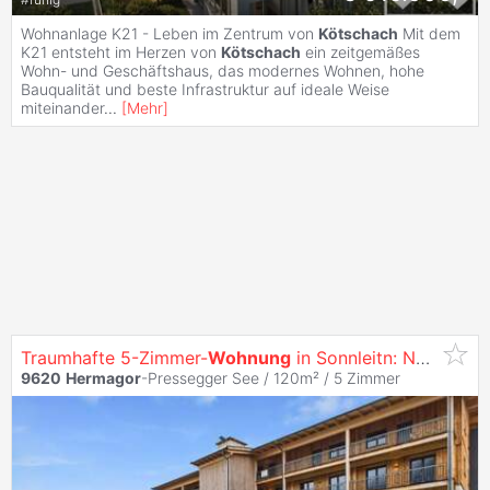
Wohnanlage K21 - Leben im Zentrum von
Kötschach
Mit dem
K21 entsteht im Herzen von
Kötschach
ein zeitgemäßes
Wohn- und Geschäftshaus, das modernes Wohnen, hohe
Bauqualität und beste Infrastruktur auf ideale Weise
miteinander
...
[
Mehr
]
Traumhafte 5-Zimmer-
Wohnung
in Sonnleitn: Neuwertig, 3 Balkone. Direkt im Schigebiet Nassfeld (100 Meter vom Lift entfernt).
9620
Hermagor
-Pressegger See / 120m² /
5 Zimmer