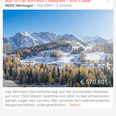
Buy-to-Let Almresort Nassfeld - Alm Chalet
9620
Hermagor
/ 108,55m² /
5 Zimmer
€ 570.801,-
#
Terrasse
Das Almresort Gartnerkofel liegt auf der Sonnenalpe Nassfeld
auf rund 1.500 Metern Seehöhe und zählt zu den attraktivsten
alpinen Lagen des Landes. Hier vereinen sich beeindruckende
Berglandschaften, außergewöhnlich
...
[
Mehr
]