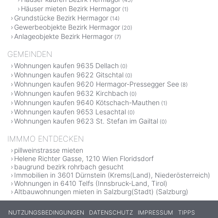
Häuser mieten Bezirk Hermagor
(1)
Grundstücke Bezirk Hermagor
(14)
Gewerbeobjekte Bezirk Hermagor
(20)
Anlageobjekte Bezirk Hermagor
(7)
GEMEINDEN
Wohnungen kaufen 9635 Dellach
(0)
Wohnungen kaufen 9622 Gitschtal
(0)
Wohnungen kaufen 9620 Hermagor-Pressegger See
(8)
Wohnungen kaufen 9632 Kirchbach
(0)
Wohnungen kaufen 9640 Kötschach-Mauthen
(1)
Wohnungen kaufen 9653 Lesachtal
(0)
Wohnungen kaufen 9623 St. Stefan im Gailtal
(0)
IMMMO ENTDECKEN
pillweinstrasse mieten
Helene Richter Gasse, 1210 Wien Floridsdorf
baugrund bezirk rohrbach gesucht
Immobilien in 3601 Dürnstein (Krems(Land), Niederösterreich)
Wohnungen in 6410 Telfs (Innsbruck-Land, Tirol)
Altbauwohnungen mieten in Salzburg(Stadt) (Salzburg)
NUTZUNGSBEDINGUNGEN
DATENSCHUTZ
IMPRESSUM
TIPPS