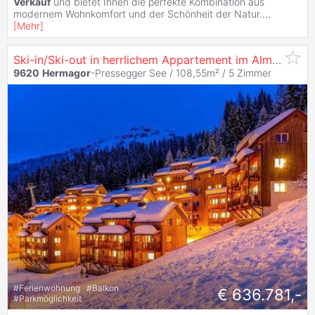
Verkauf
und bietet Ihnen die perfekte Kombination aus
modernem Wohnkomfort und der Schönheit der Natur.
...
[
Mehr
]
Ski-in/Ski-out in herrlichem Appartement im Almresort Gartnerkofel
9620
Hermagor
-Pressegger See / 108,55m² /
5 Zimmer
#
Ferienwohnung
#
Balkon
€ 636.781,-
#
Parkmöglichkeit