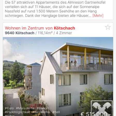
Die 57 attraktiven Appartements des Almresort Gartnerkofel
verteilen sich auf 11 Häuser, die sich auf der Sonnenalpe
Nassfeld auf rund 1.500 Metern Seehöhe an den Hang
schmiegen. Dank der Hanglage bieten alle Häuser
...
[
Mehr
]
Wohnen im Zentrum von
Kötschach
9640
Kötschach
/ 116,14m² /
4 Zimmer
#
Büro
#
Maisonette
#
Balkon
#
Parkmöglichkeit
#
barrierefrei
#
hell
€ 515.000,-
#
ruhig