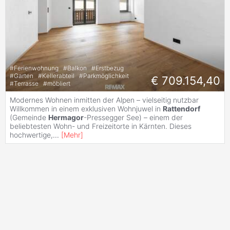
#
Ferienwohnung
#
Balkon
#
Erstbezug
#
Garten
#
Kellerabteil
#
Parkmöglichkeit
€ 709.154,40
#
Terrasse
#
möbliert
Modernes Wohnen inmitten der Alpen – vielseitig nutzbar
Willkommen in einem exklusiven Wohnjuwel in
Rattendorf
(Gemeinde
Hermagor
-Pressegger See) – einem der
beliebtesten Wohn- und Freizeitorte in Kärnten. Dieses
hochwertige,
...
[
Mehr
]