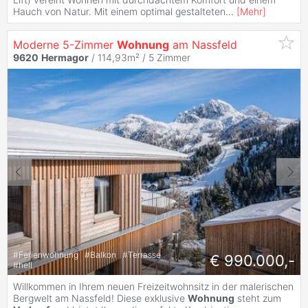
Hauch von Natur. Mit einem optimal gestalteten
...
[
Mehr
]
Moderne 5-Zimmer
Wohnung
am Nassfeld
9620
Hermagor
/ 114,93m² /
5 Zimmer
#
Ferienwohnung
#
Balkon
#
Terrasse
€ 990.000,-
#
hell
Willkommen in Ihrem neuen Freizeitwohnsitz in der malerischen
Bergwelt am Nassfeld! Diese exklusive
Wohnung
steht zum