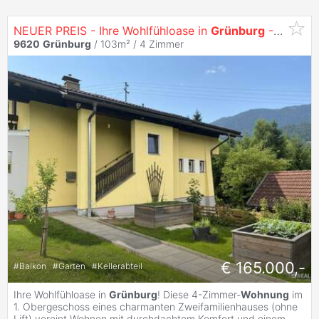
NEUER PREIS - Ihre Wohlfühloase in
Grünburg
- 4 Zimmer mit 241m² Eigengarten!
9620
Grünburg
/ 103m² /
4 Zimmer
€ 165.000,-
#
Balkon
#
Garten
#
Kellerabteil
Ihre Wohlfühloase in
Grünburg
! Diese 4-Zimmer-
Wohnung
im
1. Obergeschoss eines charmanten Zweifamilienhauses (ohne
Lift) vereint Wohnen mit durchdachtem Komfort und einem