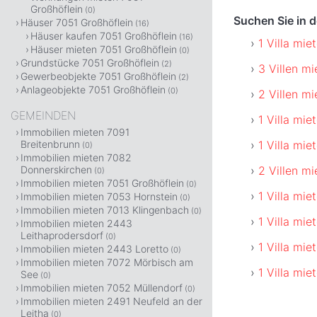
Großhöflein
(0)
Suchen Sie in 
Häuser 7051 Großhöflein
(16)
Häuser kaufen 7051 Großhöflein
(16)
1 Villa mi
Häuser mieten 7051 Großhöflein
(0)
Grundstücke 7051 Großhöflein
(2)
3 Villen m
Gewerbeobjekte 7051 Großhöflein
(2)
Anlageobjekte 7051 Großhöflein
(0)
2 Villen m
GEMEINDEN
1 Villa mi
Immobilien mieten 7091
1 Villa mi
Breitenbrunn
(0)
Immobilien mieten 7082
2 Villen m
Donnerskirchen
(0)
Immobilien mieten 7051 Großhöflein
(0)
1 Villa mie
Immobilien mieten 7053 Hornstein
(0)
Immobilien mieten 7013 Klingenbach
(0)
1 Villa mie
Immobilien mieten 2443
Leithaprodersdorf
(0)
1 Villa mie
Immobilien mieten 2443 Loretto
(0)
Immobilien mieten 7072 Mörbisch am
1 Villa mi
See
(0)
Immobilien mieten 7052 Müllendorf
(0)
Immobilien mieten 2491 Neufeld an der
Leitha
(0)