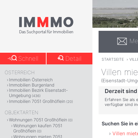
Me
Schnell
Detail
STARTSEITE
›
VILL
Villen mi
ÖSTERREICH
Immobilien Österreich
(Eisenstadt-Umg
Immobilien Burgenland
Immobilien Bezirk Eisenstadt-
Derzeit sind
Umgebung
(436)
Erfahren Sie als 
Immobilien 7051 Großhöflein
(20)
verfügbar sind i
OBJEKTARTEN
Wohnungen 7051 Großhöflein
(0)
Suchen Sie in 
Wohnungen kaufen 7051
Großhöflein
(0)
Villen mie
Wohnungen mieten 7051