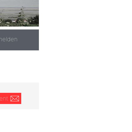
melden
ent