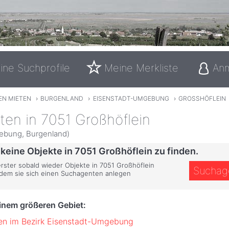
ine Suchprofile
Meine Merkliste
An
EN MIETEN
›
BURGENLAND
›
EISENSTADT-UMGEBUNG
›
GROSSHÖFLEIN
eten in 7051 Großhöflein
ebung, Burgenland)
 keine Objekte in 7051 Großhöflein zu finden.
erster sobald wieder Objekte in 7051 Großhöflein
Suchag
ndem sie sich einen Suchagenten anlegen
einem größeren Gebiet:
ten im Bezirk Eisenstadt-Umgebung