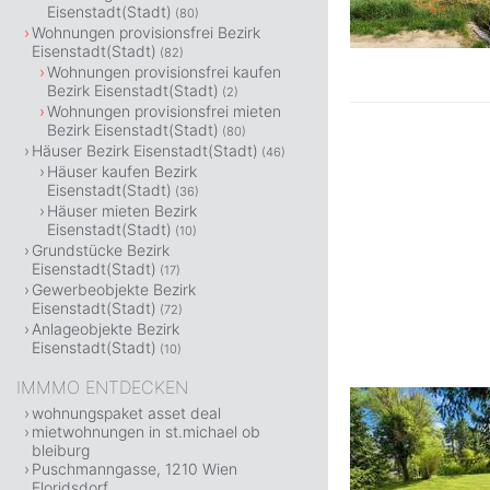
Eisenstadt(Stadt)
(80)
Wohnungen provisionsfrei Bezirk
Eisenstadt(Stadt)
(82)
Wohnungen provisionsfrei kaufen
Bezirk Eisenstadt(Stadt)
(2)
Wohnungen provisionsfrei mieten
Bezirk Eisenstadt(Stadt)
(80)
Häuser Bezirk Eisenstadt(Stadt)
(46)
Häuser kaufen Bezirk
Eisenstadt(Stadt)
(36)
Häuser mieten Bezirk
Eisenstadt(Stadt)
(10)
Grundstücke Bezirk
Eisenstadt(Stadt)
(17)
Gewerbeobjekte Bezirk
Eisenstadt(Stadt)
(72)
Anlageobjekte Bezirk
Eisenstadt(Stadt)
(10)
IMMMO ENTDECKEN
wohnungspaket asset deal
mietwohnungen in st.michael ob
bleiburg
Puschmanngasse, 1210 Wien
Floridsdorf