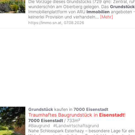
Die Vorzüge dieses Grundstücks (729 qm): Zentral, ru
wunderschön am Oberberg gelegen. Das
Grundstück
Immobilienplattform von ARU
Immobilien
angeboten - 
keinerlei Provision und verhandeln
...
[
Mehr
]
https://immo.sn.at
,
07.08.2026
Grundstück
kaufen in
7000
Eisenstadt
Traumhaftes Baugrundstück in
Eisenstadt
!
7000
Eisenstadt
/ 733m²
#
Baugrund
#
Landwirtschaftsgrund
Nahe Schlosspark Esterhazy – besondere Lage für ei