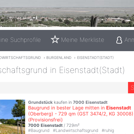
ine Suchprofile
Meine Merkliste
An
DWIRTSCHAFTSGRUND
›
BURGENLAND
›
EISENSTADT(STADT)
chaftsgrund in Eisenstadt(Stadt)
S
Grundstück
kaufen in
7000
Eisenstadt
Baugrund in bester Lage mitten in
Eisenstadt
(Oberberg) - 729 qm (GST 3474/2, KG 30008)
(Provisionsfrei)
7000
Eisenstadt
/ 729m²
#
Baugrund
#
Landwirtschaftsgrund
#
ruhig