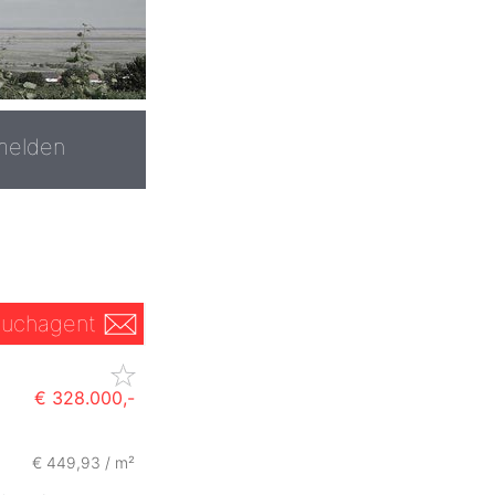
melden
uchagent
€ 328.000,-
€ 449,93 / m²