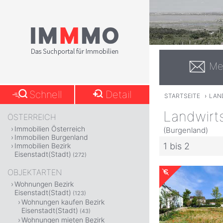
Me
Schnell
Detail
STARTSEITE
›
LAN
Landwirts
ÖSTERREICH
Immobilien Österreich
(Burgenland)
Immobilien Burgenland
1 bis 2
Immobilien Bezirk
Eisenstadt(Stadt)
(272)
OBJEKTARTEN
Wohnungen Bezirk
Eisenstadt(Stadt)
(123)
Wohnungen kaufen Bezirk
Eisenstadt(Stadt)
(43)
Wohnungen mieten Bezirk