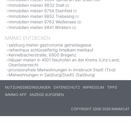
(106)
Immobilien mieten 9832 Stall
(2)
Immobilien mieten 9754 Steinfeld
(1)
Immobilien mieten 9852 Trebesing
(1)
Immobilien mieten 9762 Weißensee
(3)
Immobilien mieten 9841 Winklern
(2)
IMMMO ENTDECKEN
salzburg mieten gastronomie getreidegasse
reihenhaus schlüsselfertig timelkam mietkauf
Kennelbacherstraße, 6900 Bregenz
Häuser mieten in 4501 Neuhofen an der Krems (Linz-Land,
Oberösterreich)
provisionsfreie Mietwohnungen in Innsbruck-Stadt (Tirol)
Mietwohnungen in Salzburg(Stadt) (Salzburg)
NUTZUNGSBEDINGUNGEN
DATENSCHUTZ
IMPRESSUM
TIPPS
IMMMO-APP
ANZEIGE AUFGEBEN
COPYRIGHT 2009-2026 IMMMO.AT