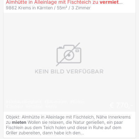
Almhütte in Alleinlage mit Fischteich zu
vermieten
9862 Krems in Kärnten / 55m² /
3 Zimmer
#
Almhaus/Berghütte
#
Bauernhaus
#
Balkon
€ 770,-
#
Terrasse
#
möbliert
#
ruhig
Objekt: Almhütte in Alleinlage mit Fischteich, Nähe Innerkrems
zu
mieten
Wollen sie relaxen, die Natur genießen, ein paar
Fischlein aus dem Teich holen und diese in Ruhe auf dem
Griller zubereiten, dann habe ich den...