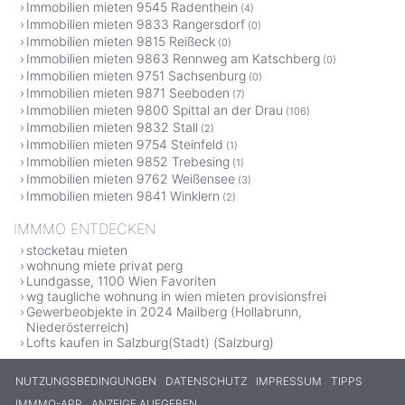
Immobilien mieten 9545 Radenthein
(4)
Immobilien mieten 9833 Rangersdorf
(0)
Immobilien mieten 9815 Reißeck
(0)
Immobilien mieten 9863 Rennweg am Katschberg
(0)
Immobilien mieten 9751 Sachsenburg
(0)
Immobilien mieten 9871 Seeboden
(7)
Immobilien mieten 9800 Spittal an der Drau
(106)
Immobilien mieten 9832 Stall
(2)
Immobilien mieten 9754 Steinfeld
(1)
Immobilien mieten 9852 Trebesing
(1)
Immobilien mieten 9762 Weißensee
(3)
Immobilien mieten 9841 Winklern
(2)
IMMMO ENTDECKEN
stocketau mieten
wohnung miete privat perg
Lundgasse, 1100 Wien Favoriten
wg taugliche wohnung in wien mieten provisionsfrei
Gewerbeobjekte in 2024 Mailberg (Hollabrunn,
Niederösterreich)
Lofts kaufen in Salzburg(Stadt) (Salzburg)
NUTZUNGSBEDINGUNGEN
DATENSCHUTZ
IMPRESSUM
TIPPS
IMMMO-APP
ANZEIGE AUFGEBEN