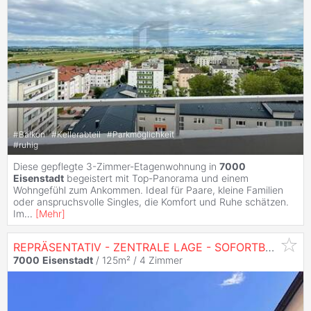
#
Balkon
#
Kellerabteil
#
Parkmöglichkeit
#
ruhig
Diese gepflegte 3-Zimmer-Etagenwohnung in
7000
Eisenstadt
begeistert mit Top-Panorama und einem
Wohngefühl zum Ankommen. Ideal für Paare, kleine Familien
oder anspruchsvolle Singles, die Komfort und Ruhe schätzen.
Im
...
[
Mehr
]
REPRÄSENTATIV - ZENTRALE LAGE - SOFORTBEZUG MÖGLICH
7000
Eisenstadt
/ 125m² /
4 Zimmer