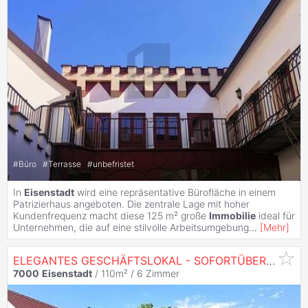
#
Büro
#
Terrasse
#
unbefristet
In
Eisenstadt
wird eine repräsentative Bürofläche in einem
Patrizierhaus angeboten. Die zentrale Lage mit hoher
Kundenfrequenz macht diese 125 m² große
Immobilie
ideal für
Unternehmen, die auf eine stilvolle Arbeitsumgebung
...
[
Mehr
]
ELEGANTES GESCHÄFTSLOKAL - SOFORTÜBERNAHME - FREQUENZLAGE
7000
Eisenstadt
/ 110m² /
6 Zimmer