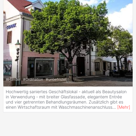
#
Handel
#
Ordination
#
unbefristet
Hochwertig saniertes Geschäftslokal - aktuell als Beautysalon
in Verwendung - mit breiter Glasfassade, elegantem Entrée
und vier getrennten Behandlungsräumen. Zusätzlich gibt es
einen Wirtschaftsraum mit Waschmaschinenanschluss
...
[
Mehr
]