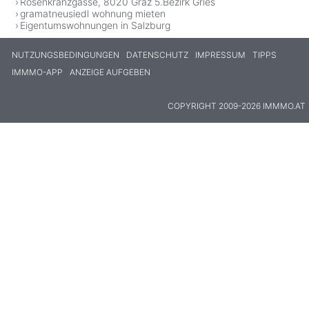
Rosenkranzgasse, 8020 Graz 5.Bezirk Gries
gramatneusiedl wohnung mieten
Eigentumswohnungen in Salzburg
NUTZUNGSBEDINGUNGEN
DATENSCHUTZ
IMPRESSUM
TIPPS
IMMMO-APP
ANZEIGE AUFGEBEN
COPYRIGHT 2009-2026 IMMMO.AT