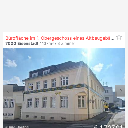
Bürofläche im 1. Obergeschoss eines Altbaugebäudes
7000
Eisenstadt
/ 137m² /
8 Zimmer
€ 1.727,01
#
Büro
#
Altbau