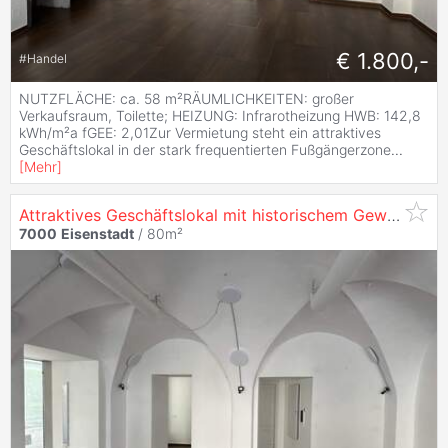
€ 1.800,-
#
Handel
NUTZFLÄCHE: ca. 58 m²RÄUMLICHKEITEN: großer
Verkaufsraum, Toilette; HEIZUNG: Infrarotheizung HWB: 142,8
kWh/m²a fGEE: 2,01Zur Vermietung steht ein attraktives
Geschäftslokal in der stark frequentierten Fußgängerzone
...
[
Mehr
]
Attraktives Geschäftslokal mit historischem Gewölbe in bester Frequenzlage von
7000
Eisenstadt
/ 80m²