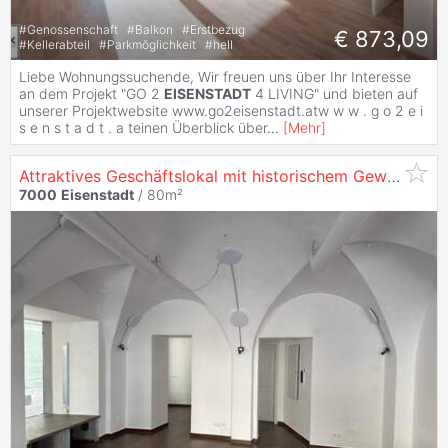
#
Genossenschaft
#
Balkon
#
Erstbezug
€ 873,09
#
Kellerabteil
#
Parkmöglichkeit
#
hell
Liebe Wohnungssuchende, Wir freuen uns über Ihr Interesse
an dem Projekt "GO 2
EISENSTADT
4 LIVING" und bieten auf
unserer Projektwebsite www.go2eisenstadt.atw w w . g o 2 e i
s e n s t a d t . a teinen Überblick über
...
[
Mehr
]
Attraktives Geschäftslokal mit historischem Gewölbe in bester Frequenzlage von
7000
Eisenstadt
/ 80m²