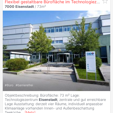
Flexibel gestaltbare Bürofläche im Technologiezentrum
7000
Eisenstadt
/ 73m²
#
Büro
#
barrierefrei
Objektbeschreibung: Bürofläche: 73 m² Lage:
Technologiezentrum
Eisenstadt
, zentrale und gut erreichbare
Lage Ausstattung: derzeit vier Räume, individuell anpassbar
Klimaanlage vorhanden Innen- und Außenbeschattung
Teeküche
...
[
Mehr
]