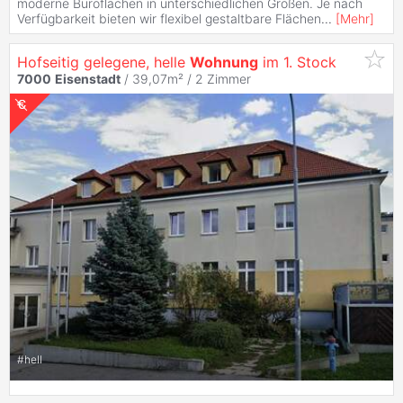
moderne Büroflächen in unterschiedlichen Größen. Je nach
Verfügbarkeit bieten wir flexibel gestaltbare Flächen
...
[
Mehr
]
Hofseitig gelegene, helle
Wohnung
im 1. Stock
7000
Eisenstadt
/ 39,07m² /
2 Zimmer
#
hell