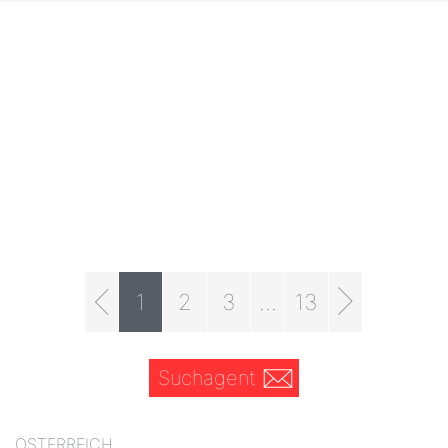
1
2
3
...
13
Suchagent
ÖSTERREICH