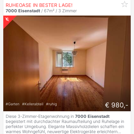
RUHEOASE IN BESTER LAGE!
7000
Eisenstadt
/ 67m² /
3 Zimmer
€ 980,-
#
Garten
#
Kellerabteil
#
ruhig
Diese 3-Zimmer-Etagenwohnung in
7000
Eisenstadt
begeistert mit durchdachter Raumaufteilung und Ruhelage in
perfekter Umgebung. Elegante Massivholzdielen schaffen ein
warmes Wohngefühl, neuwertige Elektrogeräte erleichtern
...