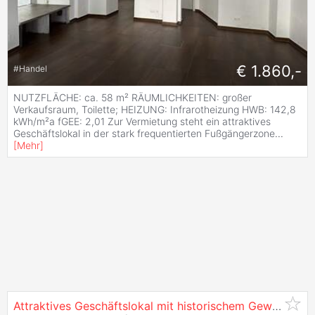
€ 1.860,-
#
Handel
NUTZFLÄCHE: ca. 58 m² RÄUMLICHKEITEN: großer
Verkaufsraum, Toilette; HEIZUNG: Infrarotheizung HWB: 142,8
kWh/m²a fGEE: 2,01 Zur Vermietung steht ein attraktives
Geschäftslokal in der stark frequentierten Fußgängerzone
...
[
Mehr
]
Attraktives Geschäftslokal mit historischem Gewölbe in bester Frequenzlage von