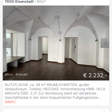
7000
Eisenstadt
/ 80m²
€ 2.232,-
#
Büro
#
Handel
NUTZFLÄCHE: ca. 58 m² RÄUMLICHKEITEN: großer
Verkaufsraum, Toilette; HEIZUNG: Infrarotheizung HWB: 142,8
kWh/m²a fGEE: 2,01 Zur Vermietung steht ein attraktives
Geschäftslokal in der stark frequentierten Fußgängerzone
...
[
Mehr
]