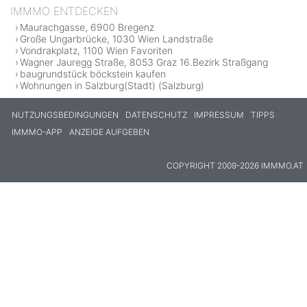
IMMMO ENTDECKEN
Maurachgasse, 6900 Bregenz
Große Ungarbrücke, 1030 Wien Landstraße
Vondrakplatz, 1100 Wien Favoriten
Wagner Jauregg Straße, 8053 Graz 16.Bezirk Straßgang
baugrundstück böckstein kaufen
Wohnungen in Salzburg(Stadt) (Salzburg)
NUTZUNGSBEDINGUNGEN
DATENSCHUTZ
IMPRESSUM
TIPPS
IMMMO-APP
ANZEIGE AUFGEBEN
COPYRIGHT 2009-2026 IMMMO.AT