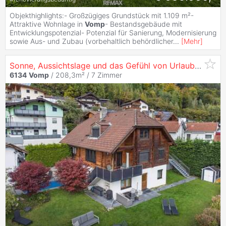
Objekthighlights:- Großzügiges Grundstück mit 1.109 m²-
Attraktive Wohnlage in
Vomp
- Bestandsgebäude mit
Entwicklungspotenzial- Potenzial für Sanierung, Modernisierung
sowie Aus- und Zubau (vorbehaltlich behördlicher
...
[
Mehr
]
Sonne, Aussichtslage und das Gefühl von Urlaub zuhause
6134
Vomp
/ 208,3m² /
7 Zimmer