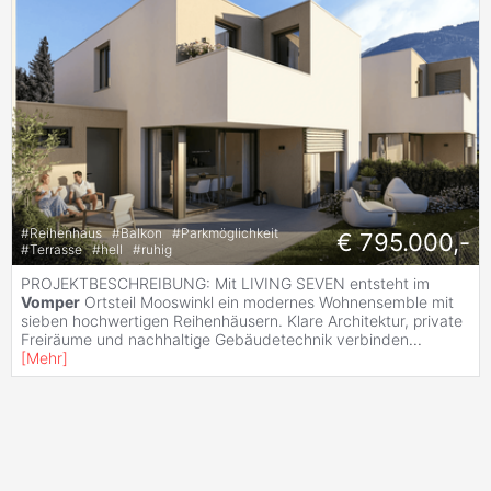
#
Reihenhaus
#
Balkon
#
Parkmöglichkeit
€ 795.000,-
#
Terrasse
#
hell
#
ruhig
PROJEKTBESCHREIBUNG: Mit LIVING SEVEN entsteht im
Vomper
Ortsteil Mooswinkl ein modernes Wohnensemble mit
sieben hochwertigen Reihenhäusern. Klare Architektur, private
Freiräume und nachhaltige Gebäudetechnik verbinden
...
[
Mehr
]