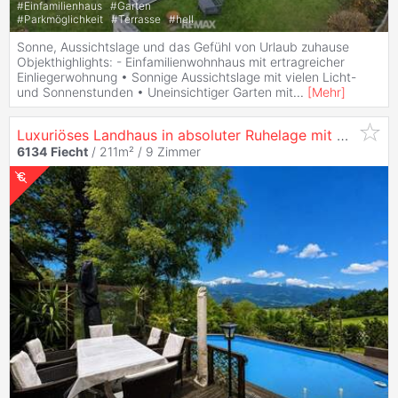
#
Einfamilienhaus
#
Garten
#
Parkmöglichkeit
#
Terrasse
#
hell
Sonne, Aussichtslage und das Gefühl von Urlaub zuhause
Objekthighlights: - Einfamilienwohnhaus mit ertragreicher
Einliegerwohnung • Sonnige Aussichtslage mit vielen Licht-
und Sonnenstunden • Uneinsichtiger Garten mit
...
[
Mehr
]
Luxuriöses Landhaus in absoluter Ruhelage mit Pool, Sauna, 1185 m2 Garten und atemberaubendem Ausblick über das Inntal
6134
Fiecht
/ 211m² /
9 Zimmer