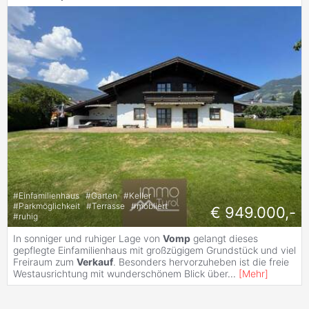
#
Einfamilienhaus
#
Garten
#
Keller
#
Parkmöglichkeit
#
Terrasse
#
möbliert
€ 949.000,-
#
ruhig
In sonniger und ruhiger Lage von
Vomp
gelangt dieses
gepflegte Einfamilienhaus mit großzügigem Grundstück und viel
Freiraum zum
Verkauf
. Besonders hervorzuheben ist die freie
Westausrichtung mit wunderschönem Blick über
...
[
Mehr
]