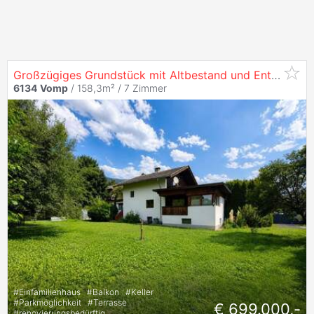
Großzügiges Grundstück mit Altbestand und Entwicklungspotenzial in
6134
Vomp
/ 158,3m² /
7 Zimmer
#
Einfamilienhaus
#
Balkon
#
Keller
#
Parkmöglichkeit
#
Terrasse
€ 699.000,-
#
renovierungsbedürftig