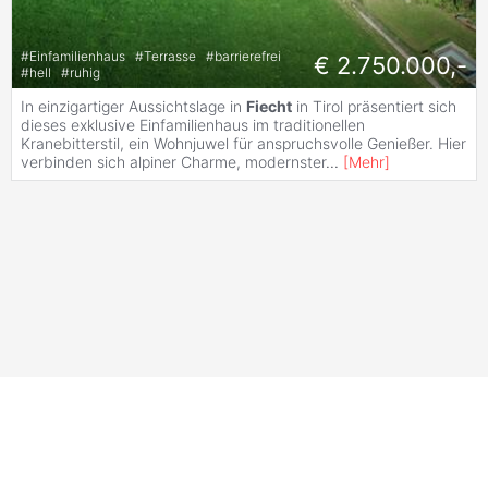
#
Einfamilienhaus
#
Terrasse
#
barrierefrei
€ 2.750.000,-
#
hell
#
ruhig
In einzigartiger Aussichtslage in
Fiecht
in Tirol präsentiert sich
dieses exklusive Einfamilienhaus im traditionellen
Kranebitterstil, ein Wohnjuwel für anspruchsvolle Genießer. Hier
verbinden sich alpiner Charme, modernster
...
[
Mehr
]