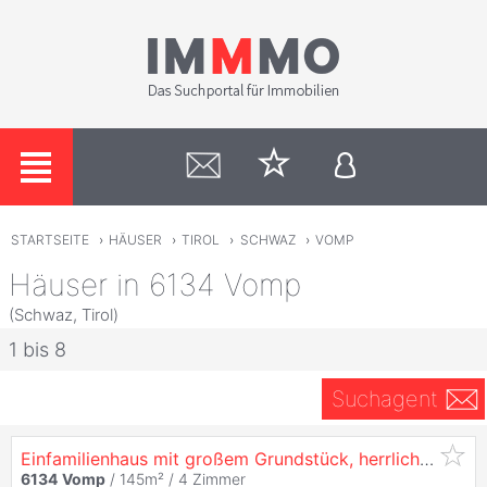
STARTSEITE
›
HÄUSER
›
TIROL
›
SCHWAZ
›
VOMP
Häuser in 6134 Vomp
(Schwaz, Tirol)
1 bis 8
Suchagent
Einfamilienhaus mit großem Grundstück, herrlicher Aussicht & viel Potenzial in
6134
Vomp
/ 145m² /
4 Zimmer