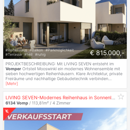
#
Reihenhaus
#
Balkon
#
Parkmöglichkeit
€ 815.000,-
#
Terrasse
#
hell
#
ruhig
PROJEKTBESCHREIBUNG: Mit LIVING SEVEN entsteht im
Vomper
Ortsteil Mooswinkl ein modernes Wohnensemble mit
sieben hochwertigen Reihenhäusern. Klare Architektur, private
Freiräume und nachhaltige Gebäudetechnik verbinden
...
[
Mehr
]
LIVING SEVEN-Modernes Reihenhaus in Sonnenlage von
6134
Vomp
/ 113,81m² /
4 Zimmer