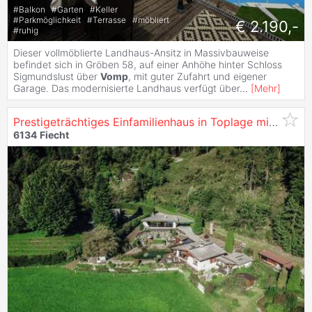
#
Balkon
#
Garten
#
Keller
#
Parkmöglichkeit
#
Terrasse
#
möbliert
€ 2.190,-
#
ruhig
Dieser vollmöblierte Landhaus-Ansitz in Massivbauweise
befindet sich in Gröben 58, auf einer Anhöhe hinter Schloss
Sigmundslust über
Vomp
, mit guter Zufahrt und eigener
Garage. Das modernisierte Landhaus verfügt über
...
[
Mehr
]
Prestigeträchtiges Einfamilienhaus in Toplage mit Freizeitwohnsitzwidmung zu
6134
Fiecht