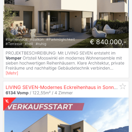
#
Reihenhaus
#
Balkon
#
Parkmöglichkeit
€ 840.000,-
#
Terrasse
#
hell
#
ruhig
PROJEKTBESCHREIBUNG: Mit LIVING SEVEN entsteht im
Vomper
Ortsteil Mooswinkl ein modernes Wohnensemble mit
sieben hochwertigen Reihenhäusern. Klare Architektur, private
Freiräume und nachhaltige Gebäudetechnik verbinden
...
[
Mehr
]
LIVING SEVEN-Modernes Eckreihenhaus in Sonnenlage von
6134
Vomp
/ 122,55m² /
4 Zimmer