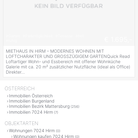
#
Garten
#
Parkmöglichkeit
#
Terrasse
#
hell
€ 1.695,-
#
ruhig
MIETHAUS IN HIRM – MODERNES WOHNEN MIT
LOFTCHARAKTER UND GROSSZÜGIGEM GARTENQuick Read
Loftartiger Wohn- und Essbereich mit offener Wohnküche
Galerie mit ca. 20 m² zusätzlicher Nutzfläche (ideal als Office)
Direkter...
ÖSTERREICH
Immobilien Österreich
Immobilien Burgenland
Immobilien Bezirk Mattersburg
(256)
Immobilien 7024 Hirm
(7)
OBJEKTARTEN
Wohnungen 7024 Hirm
(0)
Wohnungen kaufen 7024 Hirm
(0)