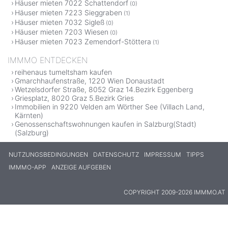
Häuser mieten 7022 Schattendorf
(0)
Häuser mieten 7223 Sieggraben
(1)
Häuser mieten 7032 Sigleß
(0)
Häuser mieten 7203 Wiesen
(0)
Häuser mieten 7023 Zemendorf-Stöttera
(1)
IMMMO ENTDECKEN
reihenaus tumeltsham kaufen
Gmarchhaufenstraße, 1220 Wien Donaustadt
Wetzelsdorfer Straße, 8052 Graz 14.Bezirk Eggenberg
Griesplatz, 8020 Graz 5.Bezirk Gries
Immobilien in 9220 Velden am Wörther See (Villach Land,
Kärnten)
Genossenschaftswohnungen kaufen in Salzburg(Stadt)
(Salzburg)
NUTZUNGSBEDINGUNGEN
DATENSCHUTZ
IMPRESSUM
TIPPS
IMMMO-APP
ANZEIGE AUFGEBEN
COPYRIGHT 2009-2026 IMMMO.AT