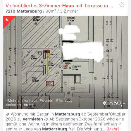
Vollmöbliertes 3-Zimmer-
Haus
mit Terrasse in
Mattersb
7210
Mattersburg
/ 90m² /
3 Zimmer
#
Mehrfamilienhaus
#
Garten
#
Terrasse
€ 850,-
#
möbliert
#
ruhig
🌿 Wohnung mit Garten in
Mattersburg
ab September/Oktober
2026 zu
vermieten
🌿 Ab September/Oktober 2026 wird eine
gemütliche Wohnung in einem gepflegten Zweifamilienhaus in
zentraler Lage von
Mattersburg
frei. Die Wohnung
...
[
Mehr
]