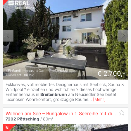
#
Einfamilienhaus
#
Garten
#
Terrasse
€ 2.700,-
#
möbliert
#
ruhig
Exklusives, voll möbliertes Designerhaus mit Seeblick, Sauna &
Whirlpool ? einziehen und wohlfühlen ? dieses hochwertige
Einfamilienhaus in
Breitenbrunn
am Neusiedler See bietet
luxuriösen Wohnkomfort, großzügige Räume
...
[
Mehr
]
Wohnen am See – Bungalow in 1. Seereihe mit direktem Seezugang
7202
Pöttsching
/ 80m²