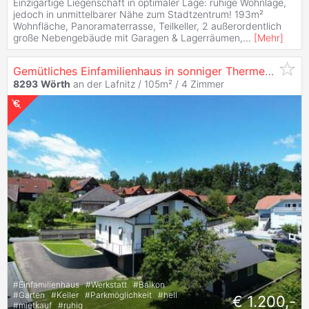
Einzigartige Liegenschaft in optimaler Lage: ruhige Wohnlage,
jedoch in unmittelbarer Nähe zum Stadtzentrum! 193m²
Wohnfläche, Panoramaterrasse, Teilkeller, 2 außerordentlich
große Nebengebäude mit Garagen & Lagerräumen,
...
[
Mehr
]
Gemütliches Einfamilienhaus in sonniger Thermenregion und Ruhelage mit traumhaftem Ausblick und großem Gartenhaus
8293
Wörth
an der Lafnitz / 105m² /
4 Zimmer
#
Einfamilienhaus
#
Werkstatt
#
Balkon
#
Garten
#
Keller
#
Parkmöglichkeit
#
hell
€ 1.200,-
#
mietkauf
#
ruhig