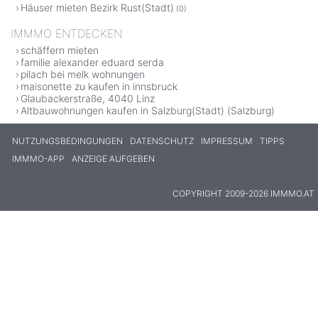
Häuser mieten Bezirk Rust(Stadt)
(0)
IMMMO ENTDECKEN
schäffern mieten
familie alexander eduard serda
pilach bei melk wohnungen
maisonette zu kaufen in innsbruck
Glaubackerstraße, 4040 Linz
Altbauwohnungen kaufen in Salzburg(Stadt) (Salzburg)
NUTZUNGSBEDINGUNGEN
DATENSCHUTZ
IMPRESSUM
TIPPS
IMMMO-APP
ANZEIGE AUFGEBEN
COPYRIGHT 2009-2026 IMMMO.AT