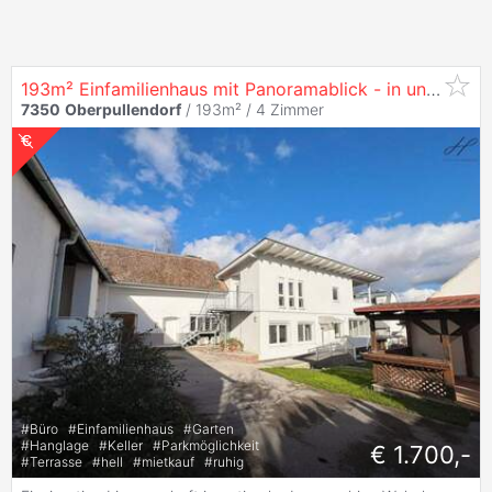
193m² Einfamilienhaus mit Panoramablick - in unmittelbarer Zentrumnähe von
7350
Oberpullendorf
/ 193m² /
4 Zimmer
#
Büro
#
Einfamilienhaus
#
Garten
#
Hanglage
#
Keller
#
Parkmöglichkeit
€ 1.700,-
#
Terrasse
#
hell
#
mietkauf
#
ruhig