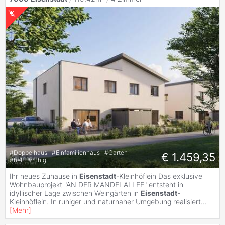
#
Doppelhaus
#
Einfamilienhaus
#
Garten
€ 1.459,35
#
hell
#
ruhig
Ihr neues Zuhause in
Eisenstadt
-Kleinhöflein Das exklusive
Wohnbauprojekt "AN DER MANDELALLEE" entsteht in
idyllischer Lage zwischen Weingärten in
Eisenstadt
-
Kleinhöflein. In ruhiger und naturnaher Umgebung realisiert
...
[
Mehr
]