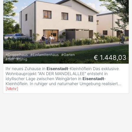
#
Doppelhaus
#
Einfamilienhaus
#
Garten
€ 1.448,03
#
hell
#
ruhig
Ihr neues Zuhause in
Eisenstadt
-Kleinhöflein Das exklusive
Wohnbauprojekt "AN DER MANDELALLEE" entsteht in
idyllischer Lage zwischen Weingärten in
Eisenstadt
-
Kleinhöflein. In ruhiger und naturnaher Umgebung realisiert
...
[
Mehr
]