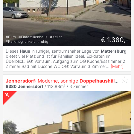
#
Büro
#
Einfamilienhaus
#
Keller
€ 1.380,-
#
Parkmöglichkeit
#
ruhig
Dieses
Haus
in ruhiger, zentrumsnaher Lage von
Mattersburg
bietet viel Platz und ist für Familien ideal. Eckdaten im
Überblick: EG: Vorraum, Aufgang zum OG Küche/Esszimmer 2
Zimmer Bad mit Dusche WC OG: Vorraum 3 Zimmer
...
[
Mehr
]
Jennersdorf
: Moderne, sonnige
Doppelhaushälfte
8380
Jennersdorf
/ 112,88m² /
3 Zimmer