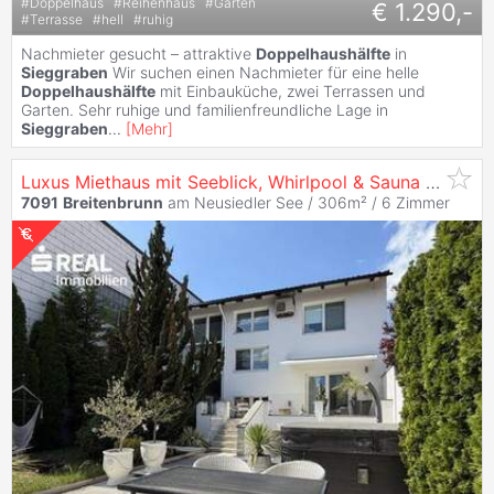
#
Doppelhaus
#
Reihenhaus
#
Garten
€ 1.290,-
#
Terrasse
#
hell
#
ruhig
Nachmieter gesucht – attraktive
Doppelhaushälfte
in
Sieggraben
Wir suchen einen Nachmieter für eine helle
Doppelhaushälfte
mit Einbauküche, zwei Terrassen und
Garten. Sehr ruhige und familienfreundliche Lage in
Sieggraben
...
[
Mehr
]
Luxus Miethaus mit Seeblick, Whirlpool & Sauna | voll möbliert | Nähe Wien
7091
Breitenbrunn
am Neusiedler See / 306m² /
6 Zimmer