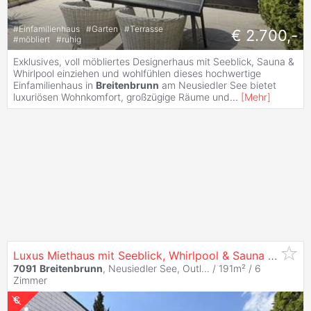
#
Einfamilienhaus
#
Garten
#
Terrasse
€ 2.700,-
#
möbliert
#
ruhig
Exklusives, voll möbliertes Designerhaus mit Seeblick, Sauna &
Whirlpool einziehen und wohlfühlen dieses hochwertige
Einfamilienhaus in
Breitenbrunn
am Neusiedler See bietet
luxuriösen Wohnkomfort, großzügige Räume und
...
[
Mehr
]
Luxus Miethaus mit Seeblick, Whirlpool & Sauna | voll möbliert | Nähe Wien
7091
Breitenbrunn
, Neusiedler See, Outl... / 191m² /
6
Zimmer