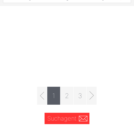
1
2
3
Suchagent