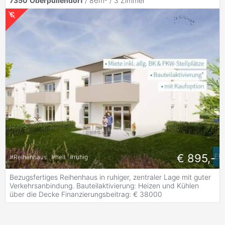
7350
Oberpullendorf
/ 86m² /
3 Zimmer
€ 895,-
#
Reihenhaus
#
hell
#
ruhig
Bezugsfertiges Reihenhaus in ruhiger, zentraler Lage mit guter
Verkehrsanbindung. Bauteilaktivierung: Heizen und Kühlen
über die Decke Finanzierungsbeitrag: € 38000