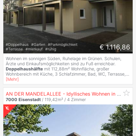
#
Doppelhaus
#
Garten
#
Parkmöglichkeit
€ 1.116,86
#
Terrasse
#
mietkauf
#
ruhig
Wohnen im sonnigen Süden, Ruhelage im Grünen. Schulen,
Ärzte und Einkaufsmöglichkeiten sind zu Fuß erreichbar.
Doppelhaushälfte
mit 112,88m² Wohnfläche, großer
Wohnbereich mit Küche, 3 Schlafzimmer, Bad, WC, Terrasse,
...
[
Mehr
]
AN DER MANDELALLEE - Idyllisches Wohnen in
Miete
mi
7000
Eisenstadt
/ 119,42m² /
4 Zimmer