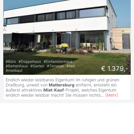
#
Büro
#
Doppelhaus
#
Einfamilienhaus
#
Reihenhaus
#
Garten
#
Terrasse
#
hell
€ 1.379,-
#
mietkauf
Endlich wieder leistbares Eigentum! Im ruhigen und grünen
Draßburg, unweit von
Mattersburg
entfernt, entsteht ein
äußerst attraktives
Miet
-
Kauf
-Projekt, welches Eigentum
endlich wieder leistbar macht! Sie müssen nichts
...
[
Mehr
]