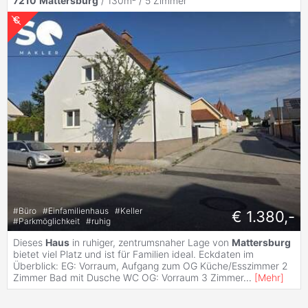
7210
Mattersburg
/ 130m² /
5 Zimmer
#
Büro
#
Einfamilienhaus
#
Keller
€ 1.380,-
#
Parkmöglichkeit
#
ruhig
Dieses
Haus
in ruhiger, zentrumsnaher Lage von
Mattersburg
bietet viel Platz und ist für Familien ideal. Eckdaten im
Überblick: EG: Vorraum, Aufgang zum OG Küche/Esszimmer 2
Zimmer Bad mit Dusche WC OG: Vorraum 3 Zimmer
...
[
Mehr
]