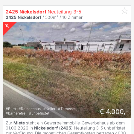
2425
Nickelsdorf
,Neuteilung 3-5
2425
Nickelsdorf
/ 500m² /
10 Zimmer
#
Büro
#
Reihenhaus
#
Keller
#
Terrasse
€ 4.000,-
#
barrierefrei
#
unbefristet
Zur
Miete
steht ein Gewerbeimmobilie-Gewerbehaus ab dem
01.06.2026 in
Nickelsdorf
(
2425
) Neuteilung 3-5 unbefristet
zur Verfügung. Die monatlichen Gesamtkosten betragen 4000