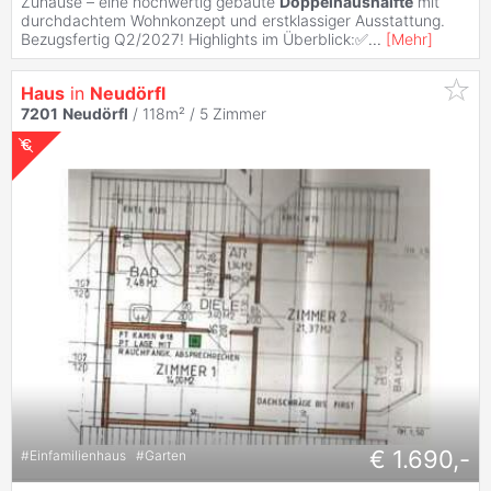
Zuhause – eine hochwertig gebaute
Doppelhaushälfte
mit
durchdachtem Wohnkonzept und erstklassiger Ausstattung.
Bezugsfertig Q2/2027! Highlights im Überblick:✅
...
[
Mehr
]
Haus
in
Neudörfl
7201
Neudörfl
/ 118m² /
5 Zimmer
€ 1.690,-
#
Einfamilienhaus
#
Garten