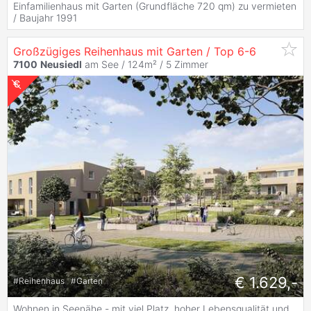
Einfamilienhaus mit Garten (Grundfläche 720 qm) zu vermieten
/ Baujahr 1991
Großzügiges Reihenhaus mit Garten / Top 6-6
7100
Neusiedl
am See / 124m² /
5 Zimmer
€ 1.629,-
#
Reihenhaus
#
Garten
Wohnen in Seenähe - mit viel Platz, hoher Lebensqualität und