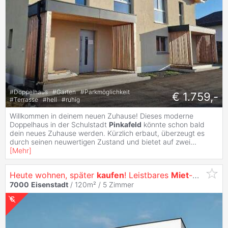
#
Doppelhaus
#
Garten
#
Parkmöglichkeit
€ 1.759,-
#
Terrasse
#
hell
#
ruhig
Willkommen in deinem neuen Zuhause! Dieses moderne
Doppelhaus in der Schulstadt
Pinkafeld
könnte schon bald
dein neues Zuhause werden. Kürzlich erbaut, überzeugt es
durch seinen neuwertigen Zustand und bietet auf zwei
...
[
Mehr
]
Heute wohnen, später
kaufen
! Leistbares
Miet
-
Kauf
-Kon
7000
Eisenstadt
/ 120m² /
5 Zimmer