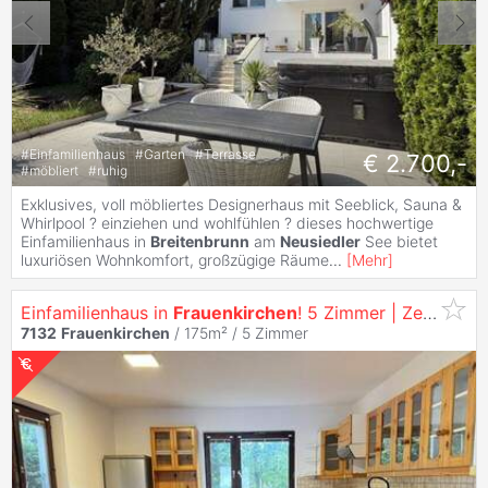
#
Einfamilienhaus
#
Garten
#
Terrasse
€ 2.700,-
#
möbliert
#
ruhig
Exklusives, voll möbliertes Designerhaus mit Seeblick, Sauna &
Whirlpool ? einziehen und wohlfühlen ? dieses hochwertige
Einfamilienhaus in
Breitenbrunn
am
Neusiedler
See bietet
luxuriösen Wohnkomfort, großzügige Räume
...
[
Mehr
]
Einfamilienhaus in
Frauenkirchen
! 5 Zimmer | Zentral gelegen | Idyllischer Garten | Klimatisiert
7132
Frauenkirchen
/ 175m² /
5 Zimmer