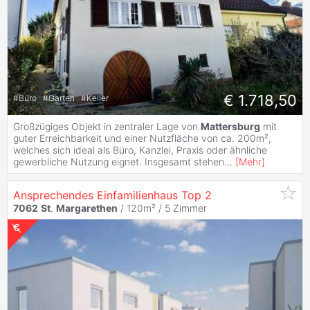
€ 1.718,50
#
Büro
#
Garten
#
Keller
Großzügiges Objekt in zentraler Lage von
Mattersburg
mit
guter Erreichbarkeit und einer Nutzfläche von ca. 200m²,
welches sich ideal als Büro, Kanzlei, Praxis oder ähnliche
gewerbliche Nutzung eignet. Insgesamt stehen
...
[
Mehr
]
Ansprechendes Einfamilienhaus Top 2
7062
St
.
Margarethen
/ 120m² /
5 Zimmer