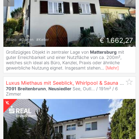
€ 1.662,27
#
Büro
#
Garten
#
Keller
Großzügiges Objekt in zentraler Lage von
Mattersburg
mit
guter Erreichbarkeit und einer Nutzfläche von ca. 200m²,
welches sich ideal als Büro, Kanzlei, Praxis oder ähnliche
gewerbliche Nutzung eignet. Insgesamt stehen
...
[
Mehr
]
Luxus Miethaus mit Seeblick, Whirlpool & Sauna | voll möbliert | Nähe Wien
7091
Breitenbrunn
,
Neusiedler
See, Outl... / 191m² /
6
Zimmer