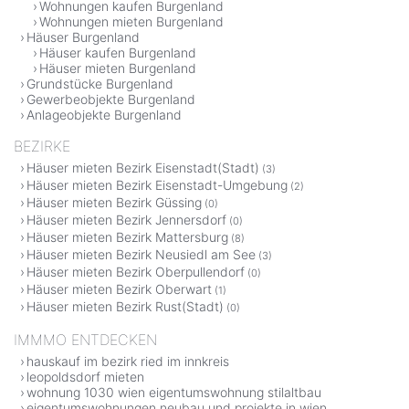
Wohnungen kaufen Burgenland
Wohnungen mieten Burgenland
Häuser Burgenland
Häuser kaufen Burgenland
Häuser mieten Burgenland
Grundstücke Burgenland
Gewerbeobjekte Burgenland
Anlageobjekte Burgenland
BEZIRKE
Häuser mieten Bezirk Eisenstadt(Stadt)
(3)
Häuser mieten Bezirk Eisenstadt-Umgebung
(2)
Häuser mieten Bezirk Güssing
(0)
Häuser mieten Bezirk Jennersdorf
(0)
Häuser mieten Bezirk Mattersburg
(8)
Häuser mieten Bezirk Neusiedl am See
(3)
Häuser mieten Bezirk Oberpullendorf
(0)
Häuser mieten Bezirk Oberwart
(1)
Häuser mieten Bezirk Rust(Stadt)
(0)
IMMMO ENTDECKEN
hauskauf im bezirk ried im innkreis
leopoldsdorf mieten
wohnung 1030 wien eigentumswohnung stilaltbau
eigentumswohnungen neubau und projekte in wien