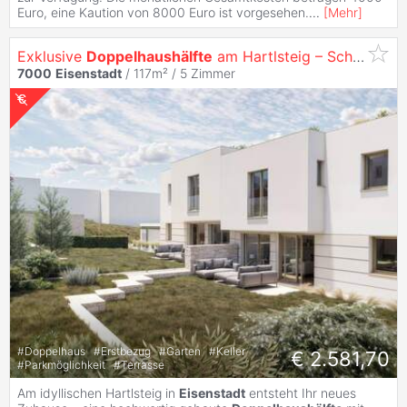
Euro, eine Kaution von 8000 Euro ist vorgesehen.
...
[
Mehr
]
Exklusive
Doppelhaushälfte
am Hartlsteig – Schlüsselfertig mit modernster Ausstattung! Erstbezug! Top 04
7000
Eisenstadt
/ 117m² /
5 Zimmer
#
Doppelhaus
#
Erstbezug
#
Garten
#
Keller
€ 2.581,70
#
Parkmöglichkeit
#
Terrasse
Am idyllischen Hartlsteig in
Eisenstadt
entsteht Ihr neues