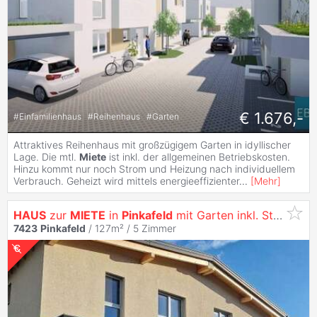
€ 1.676,-
#
Einfamilienhaus
#
Reihenhaus
#
Garten
Attraktives Reihenhaus mit großzügigem Garten in idyllischer
Lage. Die mtl.
Miete
ist inkl. der allgemeinen Betriebskosten.
Hinzu kommt nur noch Strom und Heizung nach individuellem
Verbrauch. Geheizt wird mittels energieeffizienter
...
[
Mehr
]
HAUS
zur
MIETE
in
Pinkafeld
mit Garten inkl. Stellplatz
7423
Pinkafeld
/ 127m² /
5 Zimmer