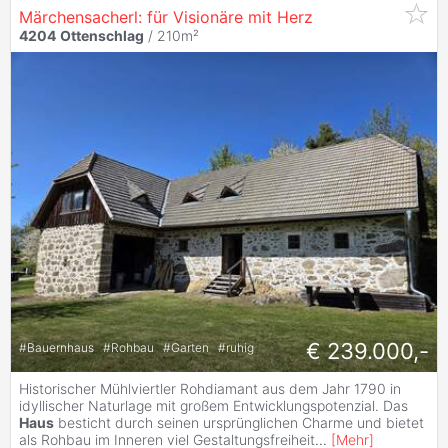
Märchensacherl: für Visionäre mit Herz
4204
Ottenschlag
/ 210m²
€ 239.000,-
#
Bauernhaus
#
Rohbau
#
Garten
#
ruhig
Historischer Mühlviertler Rohdiamant aus dem Jahr 1790 in
idyllischer Naturlage mit großem Entwicklungspotenzial. Das
Haus
besticht durch seinen ursprünglichen Charme und bietet
als Rohbau im Inneren viel Gestaltungsfreiheit
...
[
Mehr
]