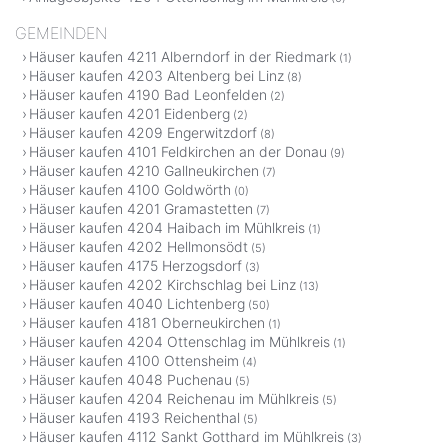
GEMEINDEN
Häuser kaufen 4211 Alberndorf in der Riedmark
(1)
Häuser kaufen 4203 Altenberg bei Linz
(8)
Häuser kaufen 4190 Bad Leonfelden
(2)
Häuser kaufen 4201 Eidenberg
(2)
Häuser kaufen 4209 Engerwitzdorf
(8)
Häuser kaufen 4101 Feldkirchen an der Donau
(9)
Häuser kaufen 4210 Gallneukirchen
(7)
Häuser kaufen 4100 Goldwörth
(0)
Häuser kaufen 4201 Gramastetten
(7)
Häuser kaufen 4204 Haibach im Mühlkreis
(1)
Häuser kaufen 4202 Hellmonsödt
(5)
Häuser kaufen 4175 Herzogsdorf
(3)
Häuser kaufen 4202 Kirchschlag bei Linz
(13)
Häuser kaufen 4040 Lichtenberg
(50)
Häuser kaufen 4181 Oberneukirchen
(1)
Häuser kaufen 4204 Ottenschlag im Mühlkreis
(1)
Häuser kaufen 4100 Ottensheim
(4)
Häuser kaufen 4048 Puchenau
(5)
Häuser kaufen 4204 Reichenau im Mühlkreis
(5)
Häuser kaufen 4193 Reichenthal
(5)
Häuser kaufen 4112 Sankt Gotthard im Mühlkreis
(3)