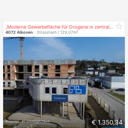
„Moderne Gewerbefläche für Drogerie in zentraler Lage von Straßham“
4072
Alkoven
- Strassham / 129,07m²
€ 1.350,34
#
Handel
#
Parkmöglichkeit