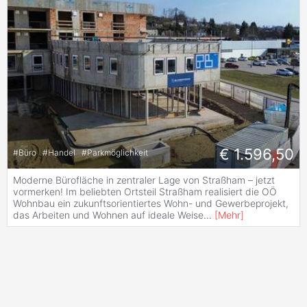
€ 1.596,50
#
Büro
#
Handel
#
Parkmöglichkeit
Moderne Bürofläche in zentraler Lage von Straßham – jetzt
vormerken! Im beliebten Ortsteil Straßham realisiert die OÖ
Wohnbau ein zukunftsorientiertes Wohn- und Gewerbeprojekt,
das Arbeiten und Wohnen auf ideale Weise
...
[
Mehr
]