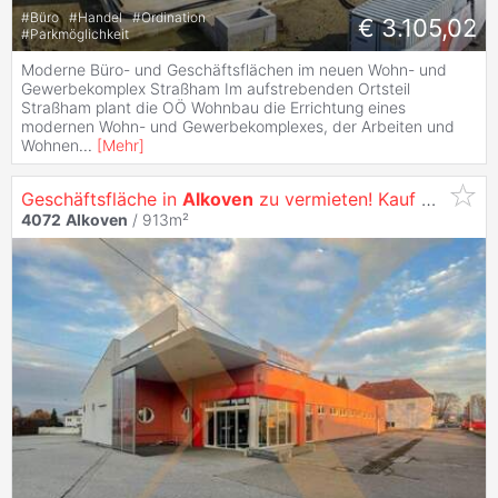
#
Büro
#
Handel
#
Ordination
€ 3.105,02
#
Parkmöglichkeit
Moderne Büro- und Geschäftsflächen im neuen Wohn- und
Gewerbekomplex Straßham Im aufstrebenden Ortsteil
Straßham plant die OÖ Wohnbau die Errichtung eines
modernen Wohn- und Gewerbekomplexes, der Arbeiten und
Wohnen
...
[
Mehr
]
Geschäftsfläche in
Alkoven
zu vermieten! Kauf Superädifikat möglich
4072
Alkoven
/ 913m²