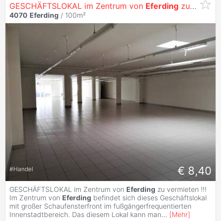
GESCHÄFTSLOKAL im Zentrum von
Eferding
zu vermieten !!!
4070
Eferding
/ 100m²
€ 8,40
#
Handel
GESCHÄFTSLOKAL im Zentrum von
Eferding
zu vermieten !!!
Im Zentrum von
Eferding
befindet sich dieses Geschäftslokal
mit großer Schaufensterfront im fußgängerfrequentierten
Innenstadtbereich. Das diesem Lokal kann man
...
[
Mehr
]