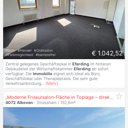
#
Büro
#
Handel
#
Ordination
€ 1.042,52
#
Parkmöglichkeit
#
barrierefrei
Zentral gelegenes Geschäftslokal in
Eferding
im hinteren
Gebäudeteil der Wirtschaftskammer
Eferding
ab sofort
verfügbar. Die
Immobilie
eignet sich ideal als Büro,
Geschäftslokal oder Therapiepraxis. Die sehr gute
Verkehrsanbindung
...
[
Mehr
]
„Moderne Friseursalon-Fläche in Toplage – direkt am Platz in Straßham“
4072
Alkoven
- Strassham / 152,6m²