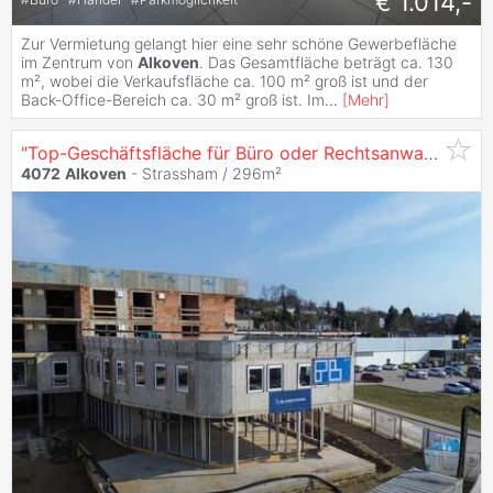
€ 1.014,-
Zur Vermietung gelangt hier eine sehr schöne Gewerbefläche
im Zentrum von
Alkoven
. Das Gesamtfläche beträgt ca. 130
m², wobei die Verkaufsfläche ca. 100 m² groß ist und der
Back-Office-Bereich ca. 30 m² groß ist. Im
...
[
Mehr
]
"Top-Geschäftsfläche für Büro oder Rechtsanwaltskanzlei im Zentrum von Straßham"
4072
Alkoven
- Strassham / 296m²