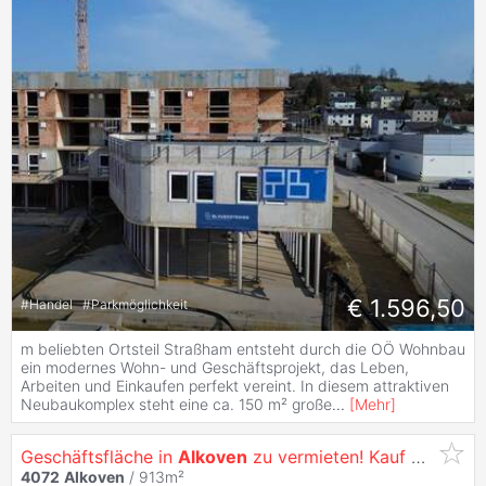
€ 1.596,50
#
Handel
#
Parkmöglichkeit
m beliebten Ortsteil Straßham entsteht durch die OÖ Wohnbau
ein modernes Wohn- und Geschäftsprojekt, das Leben,
Arbeiten und Einkaufen perfekt vereint. In diesem attraktiven
Neubaukomplex steht eine ca. 150 m² große
...
[
Mehr
]
Geschäftsfläche in
Alkoven
zu vermieten! Kauf Superädifikat möglich
4072
Alkoven
/ 913m²