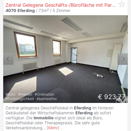
Zentral Gelegene Geschäfts-/Bürofläche mit Parkmöglichkeiten
4070
Eferding
/ 73m² /
5 Zimmer
#
Büro
#
Handel
#
Ordination
€ 923,77
#
Parkmöglichkeit
#
barrierefrei
Zentral gelegenes Geschäftslokal in
Eferding
im hinteren
Gebäudeteil der Wirtschaftskammer
Eferding
ab sofort
verfügbar. Die
Immobilie
eignet sich ideal als Büro,
Geschäftslokal oder Therapiepraxis. Die sehr gute
Verkehrsanbindung
...
[
Mehr
]