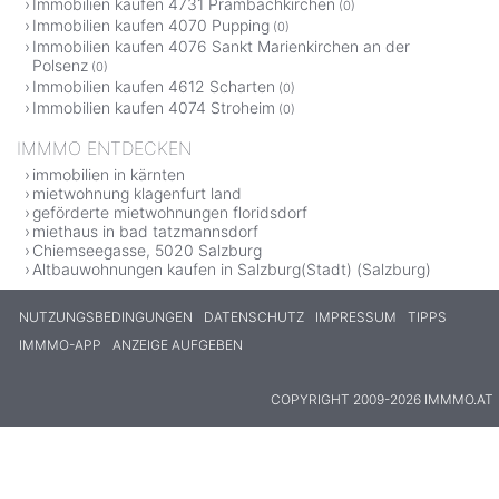
Immobilien kaufen 4731 Prambachkirchen
(0)
Immobilien kaufen 4070 Pupping
(0)
Immobilien kaufen 4076 Sankt Marienkirchen an der
Polsenz
(0)
Immobilien kaufen 4612 Scharten
(0)
Immobilien kaufen 4074 Stroheim
(0)
IMMMO ENTDECKEN
immobilien in kärnten
mietwohnung klagenfurt land
geförderte mietwohnungen floridsdorf
miethaus in bad tatzmannsdorf
Chiemseegasse, 5020 Salzburg
Altbauwohnungen kaufen in Salzburg(Stadt) (Salzburg)
NUTZUNGSBEDINGUNGEN
DATENSCHUTZ
IMPRESSUM
TIPPS
IMMMO-APP
ANZEIGE AUFGEBEN
COPYRIGHT 2009-2026 IMMMO.AT