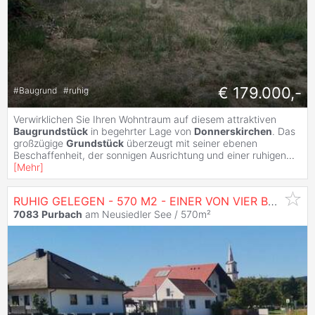
€ 179.000,-
#
Baugrund
#
ruhig
Verwirklichen Sie Ihren Wohntraum auf diesem attraktiven
Baugrundstück
in begehrter Lage von
Donnerskirchen
. Das
großzügige
Grundstück
überzeugt mit seiner ebenen
Beschaffenheit, der sonnigen Ausrichtung und einer ruhigen
...
[
Mehr
]
RUHIG GELEGEN - 570 M2 - EINER VON VIER BAUPLÄTZEN
7083
Purbach
am Neusiedler See / 570m²