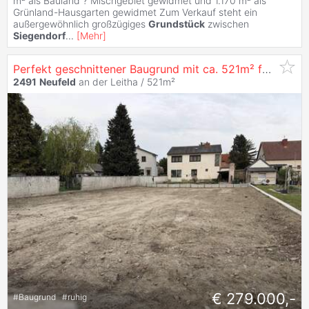
m² als Bauland ? Mischgebiet gewidmet und 1.170 m² als
Grünland-Hausgarten gewidmet Zum Verkauf steht ein
außergewöhnlich großzügiges
Grundstück
zwischen
Siegendorf
...
[
Mehr
]
Perfekt geschnittener Baugrund mit ca. 521m² für Einzel- oder Doppelhaus, Ruhelage, Sackgasse
2491
Neufeld
an der Leitha / 521m²
€ 279.000,-
#
Baugrund
#
ruhig