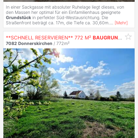
In einer Sackgasse mit absoluter Ruhelage liegt dieses, von
den Massen her optimal für ein Einfamilienhaus geeignete
Grundstück
in perfekter Süd-Westausrichtung. Die
Straßenfront beträgt ca. 17m, die Tiefe ca. 30,60m.
...
[
Mehr
]
**SCHNELL RESERVIEREN** 772 M²
BAUGRUNDSTÜCK
7082
Donnerskirchen
/ 772m²