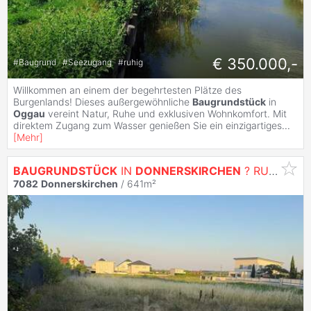
€ 350.000,-
#
Baugrund
#
Seezugang
#
ruhig
Willkommen an einem der begehrtesten Plätze des
Burgenlands! Dieses außergewöhnliche
Baugrundstück
in
Oggau
vereint Natur, Ruhe und exklusiven Wohnkomfort. Mit
direktem Zugang zum Wasser genießen Sie ein einzigartiges
...
[
Mehr
]
BAUGRUNDSTÜCK
IN
DONNERSKIRCHEN
? RUHIGE LAGE MIT VIEL POTENZIAL FÜR IHR TRAUMHAUS
7082
Donnerskirchen
/ 641m²