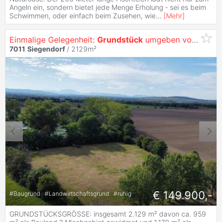
Angeln ein, sondern bietet jede Menge Erholung - sei es beim
Schwimmen, oder einfach beim Zusehen, wie
...
[
Mehr
]
Einmalige Gelegenheit:
Grundstück
umgeben von Äckern mit Baulandanteil und Weitblick
7011
Siegendorf
/ 2129m²
€ 149.900,-
#
Baugrund
#
Landwirtschaftsgrund
#
ruhig
GRUNDSTÜCKSGRÖSSE: insgesamt 2.129 m² davon ca. 959