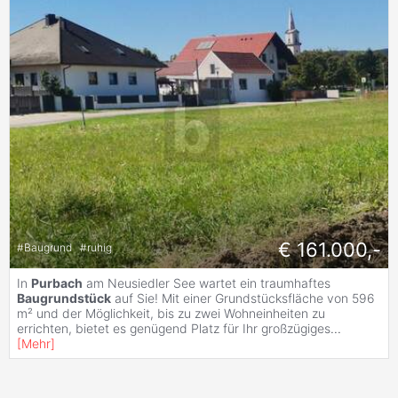
€ 161.000,-
#
Baugrund
#
ruhig
In
Purbach
am Neusiedler See wartet ein traumhaftes
Baugrundstück
auf Sie! Mit einer Grundstücksfläche von 596
m² und der Möglichkeit, bis zu zwei Wohneinheiten zu
errichten, bietet es genügend Platz für Ihr großzügiges
...
[
Mehr
]