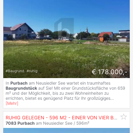
€ 178.000,-
#
Baugrund
#
ruhig
In
Purbach
am Neusiedler See wartet ein traumhaftes
Baugrundstück
auf Sie! Mit einer Grundstücksfläche von 659
m² und der Möglichkeit, bis zu zwei Wohneinheiten zu
errichten, bietet es genügend Platz für Ihr großzügiges
...
[
Mehr
]
RUHIG GELEGEN - 596 M2 - EINER VON VIER BAUPLÄTZEN
7083
Purbach
am Neusiedler See / 596m²