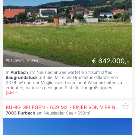
€ 642.000,-
#
Baugrund
#
ruhig
In
Purbach
am Neusiedler See wartet ein traumhaftes
Baugrundstück
auf Sie! Mit einer Grundstücksfläche von
2376 m² und der Möglichkeit, bis zu acht Wohneinheiten zu
errichten, bietet es genügend Platz für Ihr großzügiges
...
[
Mehr
]
RUHIG GELEGEN - 659 M2 - EINER VON VIER BAUPLÄTZEN
7083
Purbach
am Neusiedler See / 659m²