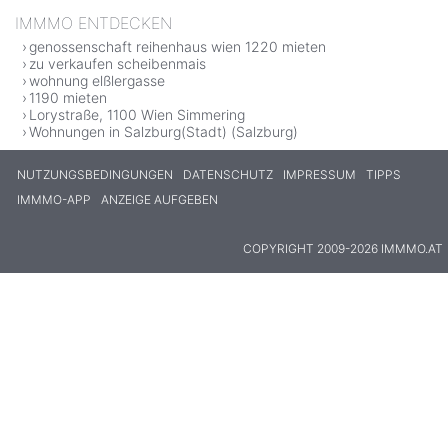
IMMMO ENTDECKEN
genossenschaft reihenhaus wien 1220 mieten
zu verkaufen scheibenmais
wohnung elßlergasse
1190 mieten
Lorystraße, 1100 Wien Simmering
Wohnungen in Salzburg(Stadt) (Salzburg)
NUTZUNGSBEDINGUNGEN
DATENSCHUTZ
IMPRESSUM
TIPPS
IMMMO-APP
ANZEIGE AUFGEBEN
COPYRIGHT 2009-2026 IMMMO.AT