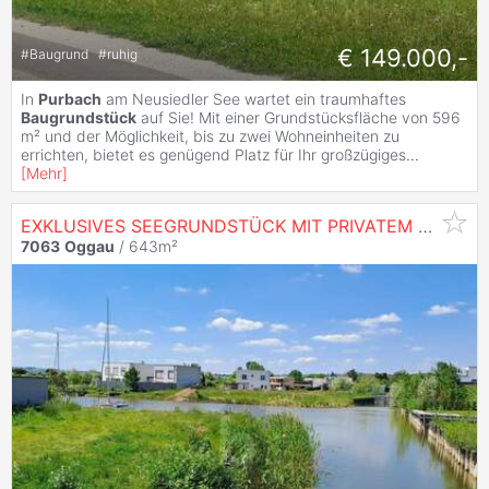
€ 149.000,-
#
Baugrund
#
ruhig
In
Purbach
am Neusiedler See wartet ein traumhaftes
Baugrundstück
auf Sie! Mit einer Grundstücksfläche von 596
m² und der Möglichkeit, bis zu zwei Wohneinheiten zu
errichten, bietet es genügend Platz für Ihr großzügiges
...
[
Mehr
]
EXKLUSIVES SEEGRUNDSTÜCK MIT PRIVATEM SEEZUGANG IN
7063
Oggau
/ 643m²