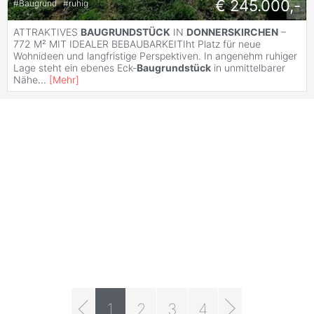
€ 245.000,-
#
Baugrund
#
ruhig
ATTRAKTIVES
BAUGRUNDSTÜCK
IN
DONNERSKIRCHEN
–
772 M² MIT IDEALER BEBAUBARKEITIht Platz für neue
Wohnideen und langfristige Perspektiven. In angenehm ruhiger
Lage steht ein ebenes Eck-
Baugrundstück
in unmittelbarer
Nähe
...
[
Mehr
]
1
2
3
4