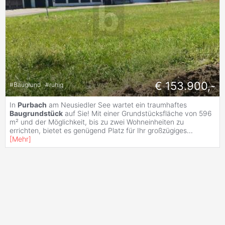
€ 153.900,-
#
Baugrund
#
ruhig
In
Purbach
am Neusiedler See wartet ein traumhaftes
Baugrundstück
auf Sie! Mit einer Grundstücksfläche von 596
m² und der Möglichkeit, bis zu zwei Wohneinheiten zu
errichten, bietet es genügend Platz für Ihr großzügiges
...
[
Mehr
]