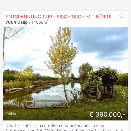
ENTSPANNUNG PUR - FISCHTEICH MIT HÜTTE UND STREUOBSTWIESE
7064
Oslip
/ 14058m²
€ 390.000,-
#
ruhig
Das Tor hinter sich schließen und eintauchen in eine
Naturoase. Der 200 Meter lange Fischteich lädt nicht nur zum