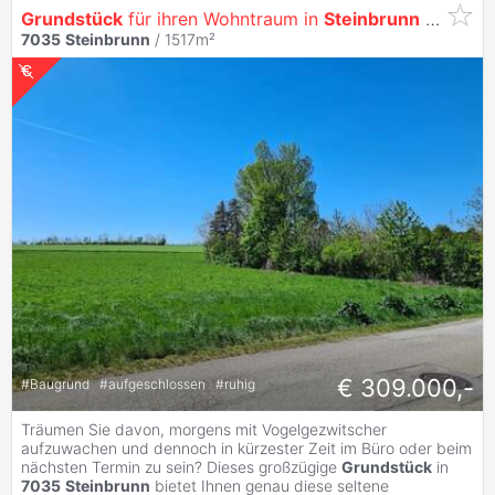
Grundstück
für ihren Wohntraum in
Steinbrunn
(Provisionsfrei)
7035
Steinbrunn
/ 1517m²
€ 309.000,-
#
Baugrund
#
aufgeschlossen
#
ruhig
Träumen Sie davon, morgens mit Vogelgezwitscher
aufzuwachen und dennoch in kürzester Zeit im Büro oder beim
nächsten Termin zu sein? Dieses großzügige
Grundstück
in
7035
Steinbrunn
bietet Ihnen genau diese seltene