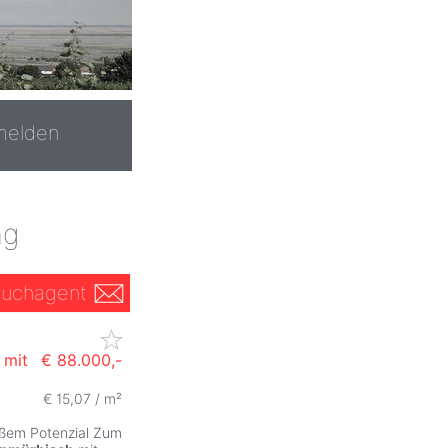
melden
ng
uchagent
 mit
€ 88.000,-
€ 15,07 / m²
ßem Potenzial Zum