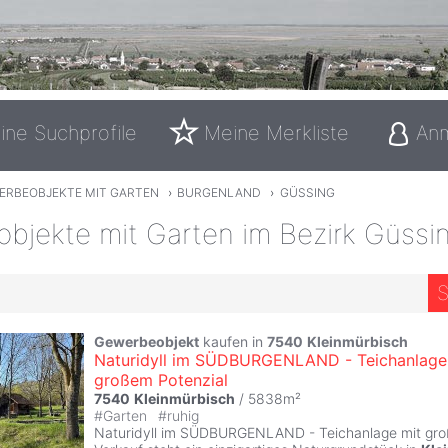
ine Suchprofile
Meine Merkliste
An
ERBEOBJEKTE MIT GARTEN
›
BURGENLAND
›
GÜSSING
bjekte mit Garten im Bezirk Güssi
S
Gewerbeobjekt
kaufen in
7540
Kleinmürbisch
Naturidyll im SÜDBURGENLAND - Teichanlage
großem Potenzial
7540
Kleinmürbisch
/ 5838m²
#
Garten
#
ruhig
Naturidyll im SÜDBURGENLAND - Teichanlage mit gro