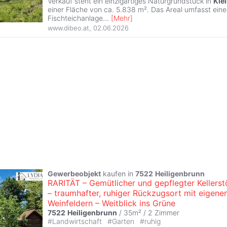
Verkauf steht ein einzigartiges Naturgrundstück in
Kle
einer Fläche von ca. 5.838 m². Das Areal umfasst ein
Fischteichanlage
...
[
Mehr
]
www.dibeo.at
,
02.06.2026
Gewerbeobjekt
kaufen in
7522
Heiligenbrunn
RARITÄT – Gemütlicher und gepflegter Kellerst
– traumhafter, ruhiger Rückzugsort mit eigene
Weinfeldern – Weitblick ins Grüne
7522
Heiligenbrunn
/ 35m² /
2 Zimmer
#
Landwirtschaft
#
Garten
#
ruhig