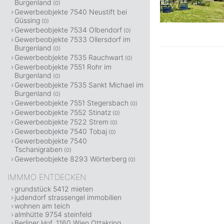
Burgenland
(0)
Gewerbeobjekte 7540 Neustift bei
Güssing
(0)
Gewerbeobjekte 7534 Olbendorf
(0)
Gewerbeobjekte 7533 Ollersdorf im
Burgenland
(0)
Gewerbeobjekte 7535 Rauchwart
(0)
Gewerbeobjekte 7551 Rohr im
Burgenland
(0)
Gewerbeobjekte 7535 Sankt Michael im
Burgenland
(0)
Gewerbeobjekte 7551 Stegersbach
(0)
Gewerbeobjekte 7552 Stinatz
(0)
Gewerbeobjekte 7522 Strem
(0)
Gewerbeobjekte 7540 Tobaj
(0)
Gewerbeobjekte 7540
Tschanigraben
(0)
Gewerbeobjekte 8293 Wörterberg
(0)
IMMMO ENTDECKEN
grundstück 5412 mieten
judendorf strassengel immobilien
wohnen am teich
almhütte 9754 steinfeld
Berliner Hof, 1160 Wien Ottakring