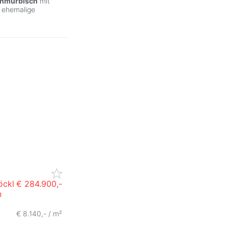
inmürbisch
mit
e ehemalige
öckl
€ 284.900,-
n
€ 8.140,- / m²