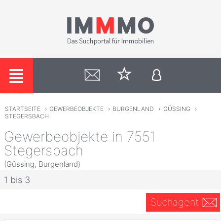
STARTSEITE
›
GEWERBEOBJEKTE
›
BURGENLAND
›
GÜSSING
›
STEGERSBACH
Gewerbeobjekte in 7551
Stegersbach
(Güssing, Burgenland)
1 bis 3
Suchagent