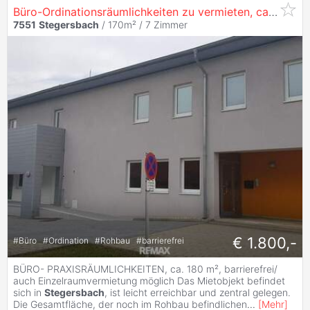
Büro-Ordinationsräumlichkeiten zu vermieten, ca.180 m² barrierefrei
7551
Stegersbach
/ 170m² /
7 Zimmer
€ 1.800,-
#
Büro
#
Ordination
#
Rohbau
#
barrierefrei
BÜRO- PRAXISRÄUMLICHKEITEN, ca. 180 m², barrierefrei/
auch Einzelraumvermietung möglich Das Mietobjekt befindet
sich in
Stegersbach
, ist leicht erreichbar und zentral gelegen.
Die Gesamtfläche, der noch im Rohbau befindlichen
...
[
Mehr
]