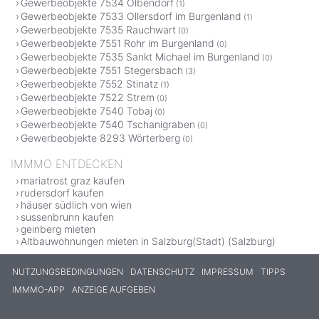
Gewerbeobjekte 7534 Olbendorf
(1)
Gewerbeobjekte 7533 Ollersdorf im Burgenland
(1)
Gewerbeobjekte 7535 Rauchwart
(0)
Gewerbeobjekte 7551 Rohr im Burgenland
(0)
Gewerbeobjekte 7535 Sankt Michael im Burgenland
(0)
Gewerbeobjekte 7551 Stegersbach
(3)
Gewerbeobjekte 7552 Stinatz
(1)
Gewerbeobjekte 7522 Strem
(0)
Gewerbeobjekte 7540 Tobaj
(0)
Gewerbeobjekte 7540 Tschanigraben
(0)
Gewerbeobjekte 8293 Wörterberg
(0)
IMMMO ENTDECKEN
mariatrost graz kaufen
rudersdorf kaufen
häuser südlich von wien
sussenbrunn kaufen
geinberg mieten
Altbauwohnungen mieten in Salzburg(Stadt) (Salzburg)
NUTZUNGSBEDINGUNGEN
DATENSCHUTZ
IMPRESSUM
TIPPS
IMMMO-APP
ANZEIGE AUFGEBEN