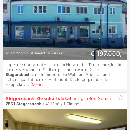
€ 197.000,-
#
Gastronomie
#
Handel
#
Terrasse
Lage, die überzeugt – Leben im Herzen der Thermenregion Im
sonnenverwöhnten Südburgenland erwartet Sie in
Stegersbach
eine Immobilie, die Wohnen, Arbeiten und
Lebensqualität perfekt verbindet. Direkt gegenüber dem
Hauptplatz
...
[
Mehr
]
Stegersbach
:
Geschäftslokal
mit großen Schaufenstern in zentraler Lage
7551
Stegersbach
/ 41,12m² /
1 Zimmer