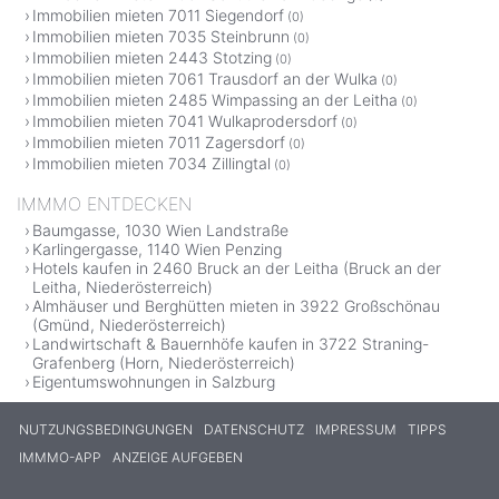
Immobilien mieten 7011 Siegendorf
(0)
Immobilien mieten 7035 Steinbrunn
(0)
Immobilien mieten 2443 Stotzing
(0)
Immobilien mieten 7061 Trausdorf an der Wulka
(0)
Immobilien mieten 2485 Wimpassing an der Leitha
(0)
Immobilien mieten 7041 Wulkaprodersdorf
(0)
Immobilien mieten 7011 Zagersdorf
(0)
Immobilien mieten 7034 Zillingtal
(0)
IMMMO ENTDECKEN
Baumgasse, 1030 Wien Landstraße
Karlingergasse, 1140 Wien Penzing
Hotels kaufen in 2460 Bruck an der Leitha (Bruck an der
Leitha, Niederösterreich)
Almhäuser und Berghütten mieten in 3922 Großschönau
(Gmünd, Niederösterreich)
Landwirtschaft & Bauernhöfe kaufen in 3722 Straning-
Grafenberg (Horn, Niederösterreich)
Eigentumswohnungen in Salzburg
NUTZUNGSBEDINGUNGEN
DATENSCHUTZ
IMPRESSUM
TIPPS
IMMMO-APP
ANZEIGE AUFGEBEN