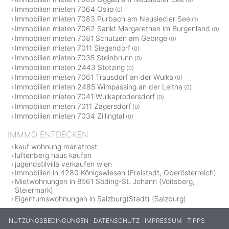
Immobilien mieten 7064 Oslip
(0)
Immobilien mieten 7083 Purbach am Neusiedler See
(1)
Immobilien mieten 7062 Sankt Margarethen im Burgenland
(0)
Immobilien mieten 7081 Schützen am Gebirge
(0)
Immobilien mieten 7011 Siegendorf
(0)
Immobilien mieten 7035 Steinbrunn
(0)
Immobilien mieten 2443 Stotzing
(0)
Immobilien mieten 7061 Trausdorf an der Wulka
(0)
Immobilien mieten 2485 Wimpassing an der Leitha
(0)
Immobilien mieten 7041 Wulkaprodersdorf
(0)
Immobilien mieten 7011 Zagersdorf
(0)
Immobilien mieten 7034 Zillingtal
(0)
IMMMO ENTDECKEN
kauf wohnung mariatrost
luftenberg haus kaufen
jugendstilvilla verkaufen wien
Immobilien in 4280 Königswiesen (Freistadt, Oberösterreich)
Mietwohnungen in 8561 Söding-St. Johann (Voitsberg,
Steiermark)
Eigentumswohnungen in Salzburg(Stadt) (Salzburg)
NUTZUNGSBEDINGUNGEN
DATENSCHUTZ
IMPRESSUM
TIPPS