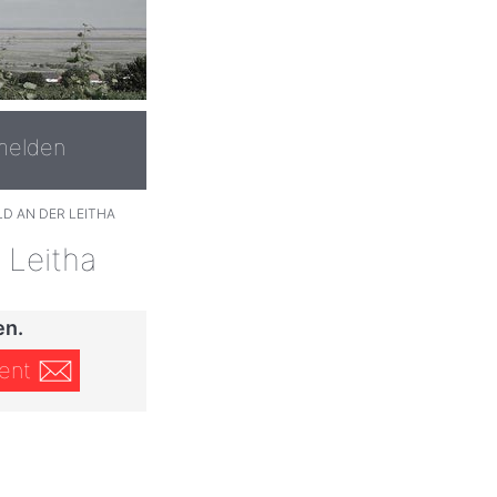
melden
D AN DER LEITHA
 Leitha
en.
ent