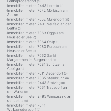
Leithaprodersdorf
(0)
Immobilien mieten 2443 Loretto
(0)
Immobilien mieten 7072 Mörbisch am
See
(0)
Immobilien mieten 7052 Müllendorf
(11)
Immobilien mieten 2491 Neufeld an der
Leitha
(0)
Immobilien mieten 7063 Oggau am
Neusiedler See
(0)
Immobilien mieten 7064 Oslip
(0)
Immobilien mieten 7083 Purbach am
Neusiedler See
(0)
Immobilien mieten 7062 Sankt
Margarethen im Burgenland
(1)
Immobilien mieten 7081 Schützen am
Gebirge
(0)
Immobilien mieten 7011 Siegendorf
(0)
Immobilien mieten 7035 Steinbrunn
(0)
Immobilien mieten 2443 Stotzing
(0)
Immobilien mieten 7061 Trausdorf an
der Wulka
(0)
Immobilien mieten 2485 Wimpassing an
der Leitha
(0)
Immobilien mieten 7041
Wulkaprodersdorf
(0)