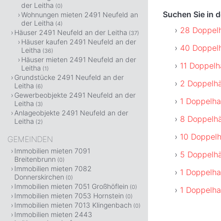
der Leitha
(0)
Suchen Sie in 
Wohnungen mieten 2491 Neufeld an
der Leitha
(4)
28 Doppelh
Häuser 2491 Neufeld an der Leitha
(37)
Häuser kaufen 2491 Neufeld an der
40 Doppelh
Leitha
(36)
Häuser mieten 2491 Neufeld an der
11 Doppelh
Leitha
(1)
Grundstücke 2491 Neufeld an der
2 Doppelhä
Leitha
(6)
Gewerbeobjekte 2491 Neufeld an der
1 Doppelha
Leitha
(3)
Anlageobjekte 2491 Neufeld an der
8 Doppelhä
Leitha
(2)
10 Doppelh
GEMEINDEN
Immobilien mieten 7091
5 Doppelhä
Breitenbrunn
(0)
Immobilien mieten 7082
1 Doppelha
Donnerskirchen
(0)
Immobilien mieten 7051 Großhöflein
(0)
1 Doppelha
Immobilien mieten 7053 Hornstein
(0)
Immobilien mieten 7013 Klingenbach
(0)
Immobilien mieten 2443