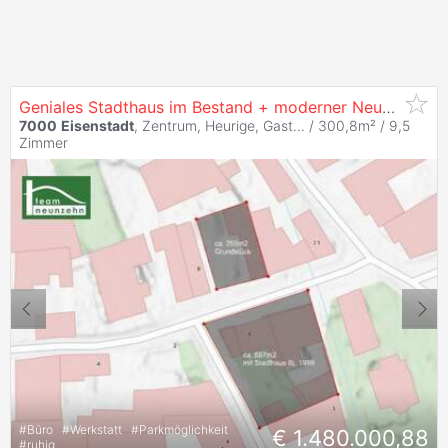
Geniales Stadthaus im Bestand + moderner Neubau mit ca. 134m² Wnfl. gleich gegenüber. (genehmigt & mit ca. 12Monaten Bauzeit)! - JETZT ZUSCHLAGEN
7000
Eisenstadt
, Zentrum, Heurige, Gast... / 300,8m² /
9,5
Zimmer
#
Büro
#
Werkstatt
#
Parkmöglichkeit
€ 1.480.000,88
#
ruhig