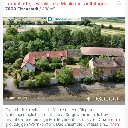
Traumhafte, revitalisierte Mühle mit vielfältigen Nutzungsmöglichkeiten
7000
Eisenstadt
/ 338m²
€ 960.000,-
#
Büro
#
Werkstatt
#
Garten
Traumhafte, revitalisierte Mühle mit vielfältigen
Nutzungsmöglichkeiten Diese außergewöhnliche, liebevoll
revitalisierte ehemalige Mühle vereint historischen Charme und
großzügigen Wohnkomfort. Das Ensemble umfasst ein
...
[
Mehr
]