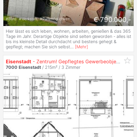
€ 790.000,-
#
Büro
#
Werkstatt
#
Parkmöglichkeit
Hier lässt es sich leben, wohnen, arbeiten, genießen & das 365
Tage im Jahr. Derartige Objekte sind selten geworden - alles ist
bis ins kleinste Detail durchdacht und bestens gehegt &
gepflegt; machen Sie sich selbst
...
[
Mehr
]
Eisenstadt
- Zentrum! Gepflegtes Gewerbeobjekt mit Parkplätzen! Auch als Praxis nutzbar!
7000
Eisenstadt
/ 215m² /
3 Zimmer