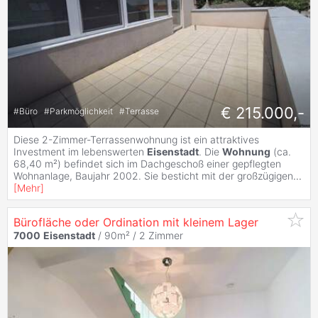
€ 215.000,-
#
Büro
#
Parkmöglichkeit
#
Terrasse
Diese 2-Zimmer-Terrassenwohnung ist ein attraktives
Investment im lebenswerten
Eisenstadt
. Die
Wohnung
(ca.
68,40 m²) befindet sich im Dachgeschoß einer gepflegten
Wohnanlage, Baujahr 2002. Sie besticht mit der großzügigen
...
[
Mehr
]
Bürofläche oder Ordination mit kleinem Lager
7000
Eisenstadt
/ 90m² /
2 Zimmer