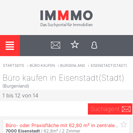
STARTSEITE
›
BÜRO KAUFEN
›
BURGENLAND
›
EISENSTADT(STADT)
Büro kaufen in Eisenstadt(Stadt)
(Burgenland)
1 bis 12 von 14
Suchagent
Büro- oder Praxisfläche mit 62,80 m² in zentraler Lage von
7000
Eisenstadt
/ 62,8m² /
2 Zimmer