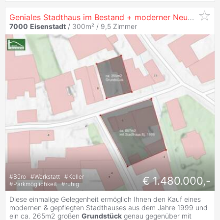
Geniales Stadthaus im Bestand + moderner Neubau mit ca. 134m² Wnfl. gleich gegenüber. (genehmigt & mit ca. 12Monaten Bauzeit)
7000
Eisenstadt
/ 300m² /
9,5 Zimmer
#
Büro
#
Werkstatt
#
Keller
€ 1.480.000,-
#
Parkmöglichkeit
#
ruhig
Diese einmalige Gelegenheit ermöglich Ihnen den Kauf eines
modernen & gepflegten Stadthauses aus dem Jahre 1999 und
ein ca. 265m2 großen
Grundstück
genau gegenüber mit