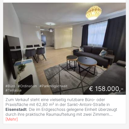
#
Büro
#
Ordination
#
Parkmöglichkeit
€ 158.000,-
#
Terrasse
Zum Verkauf steht eine vielseitig nutzbare Büro- oder
Praxisfläche mit 62,80 m² in der Sankt-Antoni-Straße in
Eisenstadt
. Die im Erdgeschoss gelegene Einheit überzeugt
durch ihre praktische Raumaufteilung mit zwei Zimmern
...
[
Mehr
]