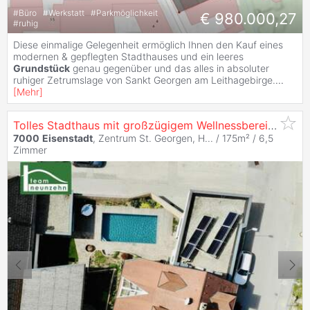
#
Büro
#
Werkstatt
#
Parkmöglichkeit
€ 980.000,27
#
ruhig
Diese einmalige Gelegenheit ermöglich Ihnen den Kauf eines
modernen & gepflegten Stadthauses und ein leeres
Grundstück
genau gegenüber und das alles in absoluter
ruhiger Zetrumslage von Sankt Georgen am Leithagebirge.
...
[
Mehr
]
Tolles Stadthaus mit großzügigem Wellnessbereich ... alles neuwertig & am neuesten Stand der Technik! (zusätzliches Büro/Lager mit ca. 120m²)
7000
Eisenstadt
, Zentrum St. Georgen, H... / 175m² /
6,5
Zimmer