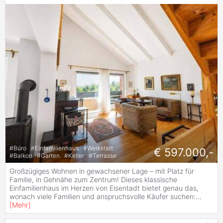
#
Büro
#
Einfamilienhaus
#
Werkstatt
€ 597.000,-
#
Balkon
#
Garten
#
Keller
#
Terrasse
Großzügiges Wohnen in gewachsener Lage – mit Platz für
Familie, in Gehnähe zum Zentrum! Dieses klassische
Einfamilienhaus im Herzen von Eisentadt bietet genau das,
wonach viele Familien und anspruchsvolle Käufer suchen:
...
[
Mehr
]