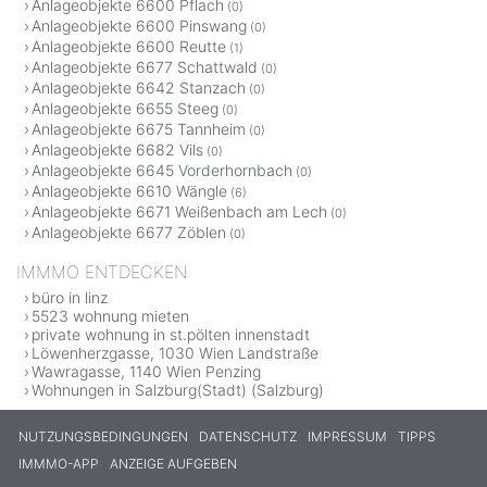
Anlageobjekte 6600 Pflach
(0)
Anlageobjekte 6600 Pinswang
(0)
Anlageobjekte 6600 Reutte
(1)
Anlageobjekte 6677 Schattwald
(0)
Anlageobjekte 6642 Stanzach
(0)
Anlageobjekte 6655 Steeg
(0)
Anlageobjekte 6675 Tannheim
(0)
Anlageobjekte 6682 Vils
(0)
Anlageobjekte 6645 Vorderhornbach
(0)
Anlageobjekte 6610 Wängle
(6)
Anlageobjekte 6671 Weißenbach am Lech
(0)
Anlageobjekte 6677 Zöblen
(0)
IMMMO ENTDECKEN
büro in linz
5523 wohnung mieten
private wohnung in st.pölten innenstadt
Löwenherzgasse, 1030 Wien Landstraße
Wawragasse, 1140 Wien Penzing
Wohnungen in Salzburg(Stadt) (Salzburg)
NUTZUNGSBEDINGUNGEN
DATENSCHUTZ
IMPRESSUM
TIPPS
IMMMO-APP
ANZEIGE AUFGEBEN