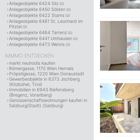
Anlageobjekte 6424 Silz
(0)
Anlageobjekte 6450 Sölden
(0)
Anlageobjekte 6422 Stams
(0)
Anlageobjekte 6481 St. Leonhard im
Pitztal
(0)
Anlageobjekte 6464 Tarrenz
(0)
Anlageobjekte 6441 Umhausen
(0)
Anlageobjekte 6473 Wenns
(0)
IMMMO ENTDECKEN
markt neuhodis kaufen
Römergasse, 1170 Wien Hernals
Pröpstlgasse, 1220 Wien Donaustadt
Gewerbeobjekte in 6373 Jochberg
(Kitzbühel, Tirol)
Immobilien in 6943 Riefensberg
(Bregenz, Vorarlberg)
Genossenschaftswohnungen kaufen in
Salzburg(Stadt) (Salzburg)