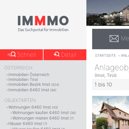
Me
Schnell
Detail
STARTSEITE
›
ANL
Anlageob
ÖSTERREICH
Immobilien Österreich
(Imst, Tirol)
Immobilien Tirol
1 bis 10
Immobilien Bezirk Imst
(424)
Immobilien 6460 Imst
(96)
OBJEKTARTEN
Wohnungen 6460 Imst
(43)
Wohnungen kaufen 6460 Imst
(36)
Wohnungen mieten 6460 Imst
(7)
Häuser 6460 Imst
(7)
Häuser kaufen 6460 Imst