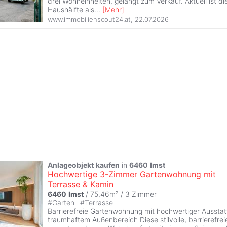
drei Wohneinheiten, gelangt zum Verkauf. Aktuell ist d
Haushälfte als
...
[
Mehr
]
www.immobilienscout24.at
,
22.07.2026
Anlageobjekt
kaufen
in
6460
Imst
Hochwertige 3-Zimmer Gartenwohnung mit
Terrasse & Kamin
6460
Imst
/ 75,46m² /
3 Zimmer
#
Garten
#
Terrasse
Barrierefreie Gartenwohnung mit hochwertiger Aussta
traumhaftem Außenbereich Diese stilvolle, barrierefr