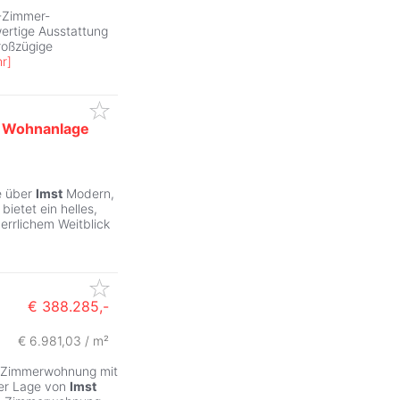
-Zimmer-
ertige Ausstattung
roßzügige
r
]
-
Wohnanlage
e über
Imst
Modern,
ietet ein helles,
errlichem Weitblick
€ 388.285,-
€ 6.981,03 / m²
-Zimmerwohnung mit
er Lage von
Imst