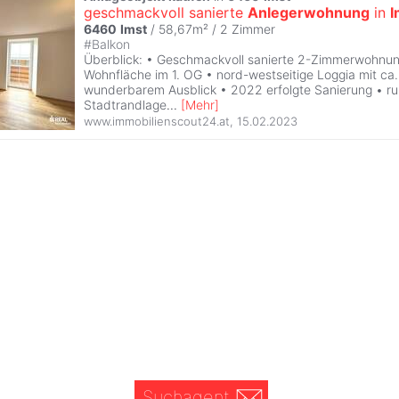
geschmackvoll sanierte
Anlegerwohnung
in
I
6460
Imst
/ 58,67m² /
2 Zimmer
#
Balkon
Überblick: • Geschmackvoll sanierte 2-Zimmerwohnun
Wohnfläche im 1. OG • nord-westseitige Loggia mit ca
wunderbarem Ausblick • 2022 erfolgte Sanierung • ru
Stadtrandlage
...
[
Mehr
]
www.immobilienscout24.at
,
15.02.2023
Suchagent