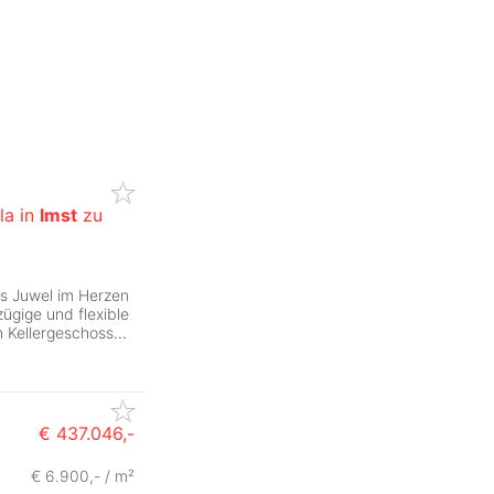
la in
Imst
zu
es Juwel im Herzen
zügige und flexible
n Kellergeschoss
...
€ 437.046,-
€ 6.900,- / m²