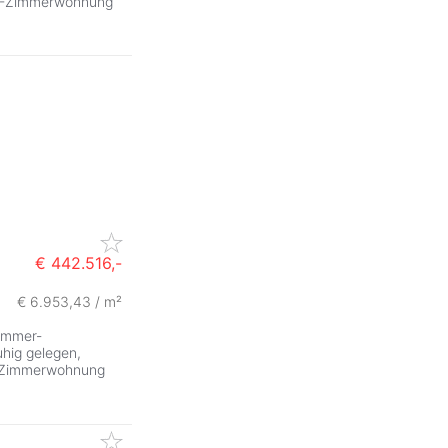
e 2-Zimmerwohnung
€ 442.516,-
€ 6.953,43 / m²
immer-
hig gelegen,
 2-Zimmerwohnung