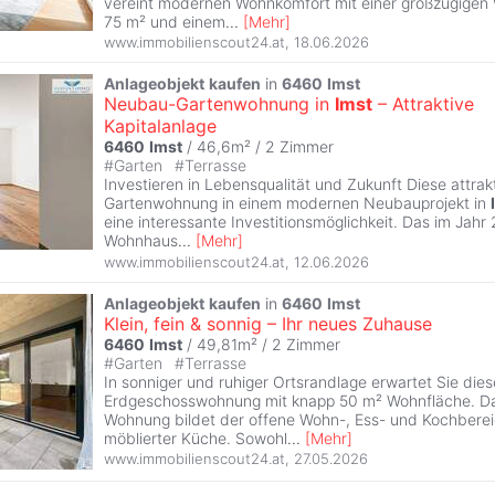
vereint modernen Wohnkomfort mit einer großzügigen
75 m² und einem
...
[
Mehr
]
www.immobilienscout24.at
,
18.06.2026
Anlageobjekt
kaufen
in
6460
Imst
Neubau-Gartenwohnung in
Imst
– Attraktive
Kapitalanlage
6460
Imst
/ 46,6m² /
2 Zimmer
#
Garten
#
Terrasse
Investieren in Lebensqualität und Zukunft Diese attra
Gartenwohnung in einem modernen Neubauprojekt in
eine interessante Investitionsmöglichkeit. Das im Jahr
Wohnhaus
...
[
Mehr
]
www.immobilienscout24.at
,
12.06.2026
Anlageobjekt
kaufen
in
6460
Imst
Klein, fein & sonnig – Ihr neues Zuhause
6460
Imst
/ 49,81m² /
2 Zimmer
#
Garten
#
Terrasse
In sonniger und ruhiger Ortsrandlage erwartet Sie die
Erdgeschosswohnung mit knapp 50 m² Wohnfläche. Da
Wohnung bildet der offene Wohn-, Ess- und Kochbereic
möblierter Küche. Sowohl
...
[
Mehr
]
www.immobilienscout24.at
,
27.05.2026