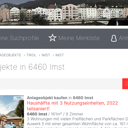
ine Suchprofile
Meine Merkliste
An
AGEOBJEKTE
›
TIROL
›
IMST
›
IMST
jekte in 6460 Imst
S
Anlageobjekt
kaufen
in
6460
Imst
Haushälfte mit 3 Nutzungseinheiten, 2022
teilsaniert!
6460
Imst
/ 161m² /
9 Zimmer
3 Wohnungen mit vielen Freiflächen und Parkflächen D
Auwerk 5 mit einer gesamten Wohnfläche von ca. 161 m