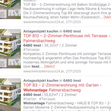
#
Balkon
TOP B9 – 2-Zimmerwohnung mit Balkon Großzügige 2
Neubauwohnung in ruhiger Lage Helle Räume & hochw
Die 2-Zimmerwohnung Top B9 überzeugt durch ihre g
Raumaufteilung, einen hellen Wohn-/Essbereich
...
[
Meh
www.immobilienscout24.at
,
27.11.2025
Anlageobjekt
kaufen
in
6460
Imst
TOP B12 – 2-Zimmer-Penthouse mit Terrasse 
Palmersbachweg
6460
Imst
/ 36,32m² /
2 Zimmer
#
Terrasse
Kompaktes 2-Zimmer-Penthouse mit sonniger Terrass
hochwertig & angenehm offen Das Penthouse Top B12 b
modernes Wohngefühl und eine sonnige Terrasse mit h
über
Imst
.
...
[
Mehr
]
www.immobilienscout24.at
,
27.11.2025
Anlageobjekt
kaufen
in
6460
Imst
TOP B3 – 2-Zimmerwohnung mit Garten -
Wohnanlage
Palmersbachweg
6460
Imst
/ 55,62m² /
2 Zimmer
#
Garten
#
Terrasse
Wohnanlage
Palmersbachweg – HAUS B TOP B3 – 2
Garten Moderne 2-Zimmer-Neubauwohnung in sonnig