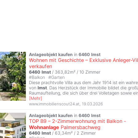
Anlageobjekt
kaufen
in
6460
Imst
Wohnen mit Geschichte – Exklusive Anleger-Vil
verkaufen
6460
Imst
/ 363,82m² /
10 Zimmer
#
Balkon
#
Garten
Diese prachtvolle Villa aus dem Jahr 1914 ist ein wahr
von
Imst
. Das Herzstück der Immobilie bildet die groß
Raumaufteilung, die sich über drei Volletagen sowie ei
[
Mehr
]
www.immobilienscout24.at
,
19.03.2026
Anlageobjekt
kaufen
in
6460
Imst
TOP B9 – 2-Zimmerwohnung mit Balkon -
Wohnanlage
Palmersbachweg
6460
Imst
/ 63,34m² /
2 Zimmer