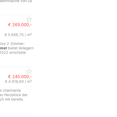
 Wohnfläche von ca.
€ 265.000,-
€ 5.686,70 / m²
ktive 2-Zimmer-
Imst
bietet Anlegern
 2022 errichtete
€ 245.000,-
€ 4.918,69 / m²
se charmante
s Herzstück der
h mit bereits