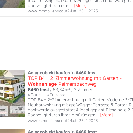
Ideal für Singles, Paare & Anleger Diese hochwertig
überzeugt durch eine
...
[
Mehr
]
www.immobilienscout24.at
,
26.11.2025
Anlageobjekt
kaufen
in
6460
Imst
TOP B4 – 2-Zimmerwohnung mit Garten -
Wohnanlage
Palmersbachweg
6460
Imst
/ 63,64m² /
2 Zimmer
#
Garten
#
Terrasse
TOP B4 – 2-Zimmerwohnung mit Garten Moderne 2-Z
Neubauwohnung mit großzügiger Terrasse & Garten Ru
hochwertig ausgestattet & ideal geplant Diese helle
überzeugt durch ihren großzügigen
...
[
Mehr
]
www.immobilienscout24.at
,
26.11.2025
Anlageobjekt
kaufen
in
6460
Imst