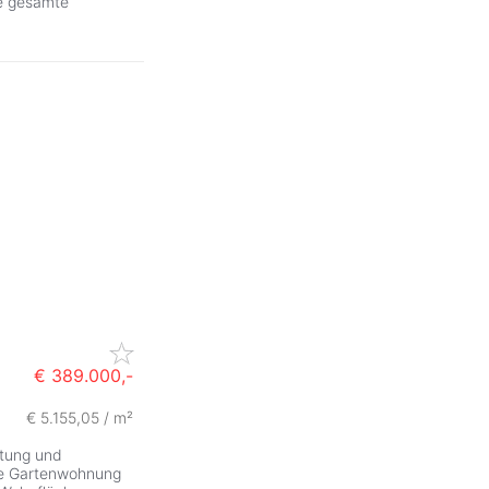
ie gesamte
€ 389.000,-
€ 5.155,05 / m²
ttung und
eie Gartenwohnung