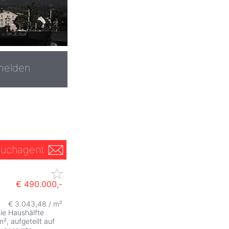
melden
uchagent
€ 490.000,-
€ 3.043,48 / m²
ie Haushälfte
², aufgeteilt auf