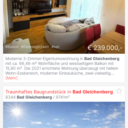
€ 239.000,-
#
Balkon
#
Parkmöglichkeit
#
hell
Moderne 3-Zimmer-Eigentumswohnung in
Bad
Gleichenberg
mit ca. 66,49 m² Wohnfläche und westseitigem Balkon mit
15,90 m². Die 2021 errichtete Wohnung überzeugt mit hellem
Wohn-Essbereich, moderner Einbauküche, zwei vielseitig
...
[
Mehr
]
Traumhaftes Baugrundstück in
Bad
Gleichenberg
8344
Bad
Gleichenberg
/ 9741m²