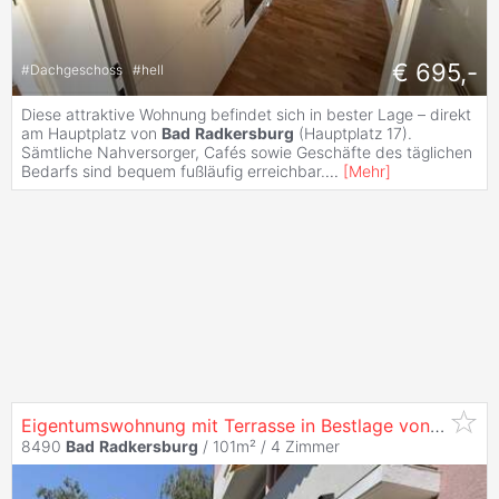
€ 695,-
#
Dachgeschoss
#
hell
Diese attraktive Wohnung befindet sich in bester Lage – direkt
am Hauptplatz von
Bad
Radkersburg
(Hauptplatz 17).
Sämtliche Nahversorger, Cafés sowie Geschäfte des täglichen
Bedarfs sind bequem fußläufig erreichbar.
...
[
Mehr
]
Eigentumswohnung mit Terrasse in Bestlage von
Bad
Ra
8490
Bad
Radkersburg
/ 101m² /
4 Zimmer