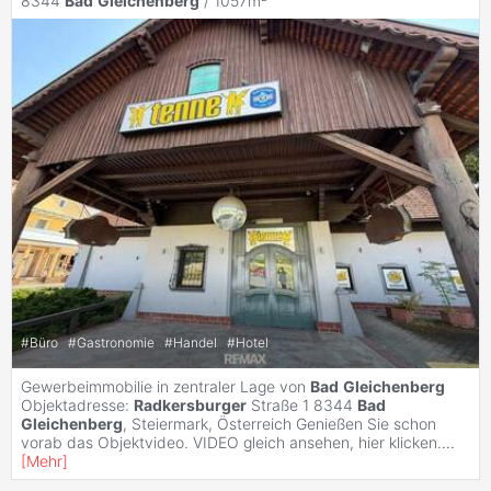
8344
Bad
Gleichenberg
/ 1057m²
#
Büro
#
Gastronomie
#
Handel
#
Hotel
Gewerbeimmobilie in zentraler Lage von
Bad
Gleichenberg
Objektadresse:
Radkersburger
Straße 1 8344
Bad
Gleichenberg
, Steiermark, Österreich Genießen Sie schon
vorab das Objektvideo. VIDEO gleich ansehen, hier klicken.
...
[
Mehr
]