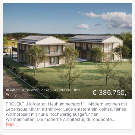
#
Garten
#
Parkmöglichkeit
#
Terrasse
#
hell
€ 386.750,-
#
ruhig
PROJEKT „Hofgärten Neuhummersdorf“ – Modern wohnen mit
Lebensqualität! In attraktiver Lage entsteht ein kleines, feines
Wohnprojekt mit nur 8 hochwertig ausgeführten
Wohneinheiten. Die moderne Architektur, durchdachte
...
[
Mehr
]