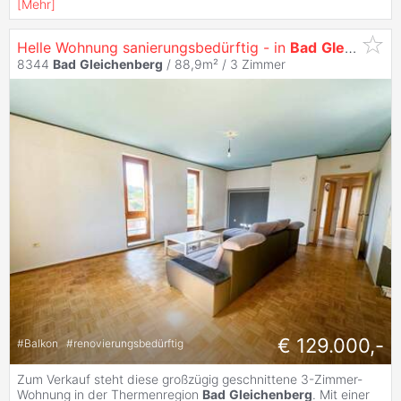
[
Mehr
]
Helle Wohnung sanierungsbedürftig - in
Bad
Gleichenberg
8344
Bad
Gleichenberg
/ 88,9m² /
3 Zimmer
€ 129.000,-
#
Balkon
#
renovierungsbedürftig
Zum Verkauf steht diese großzügig geschnittene 3-Zimmer-
Wohnung in der Thermenregion
Bad
Gleichenberg
. Mit einer