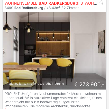
WOHNENSEMBLE
BAD
RADKERSBURG
! 8_WOHNUNGEN. 8_GÄRTEN.
8490
Bad
Radkersburg
/ 48,43m² /
2 Zimmer
€ 273.900,-
#
Parkmöglichkeit
#
Terrasse
#
hell
#
ruhig
PROJEKT „Hofgärten Neuhummersdorf“ – Modern wohnen mit
Lebensqualität! In attraktiver Lage entsteht ein kleines, feines
Wohnprojekt mit nur 8 hochwertig ausgeführten
Wohneinheiten. Die moderne Architektur, durchdachte
...