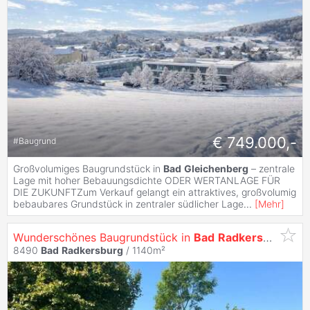
€ 749.000,-
#
Baugrund
Großvolumiges Baugrundstück in
Bad
Gleichenberg
– zentrale
Lage mit hoher Bebauungsdichte ODER WERTANLAGE FÜR
DIE ZUKUNFTZum Verkauf gelangt ein attraktives, großvolumig
bebaubares Grundstück in zentraler südlicher Lage
...
[
Mehr
]
Wunderschönes Baugrundstück in
Bad
Radkersburg
8490
Bad
Radkersburg
/ 1140m²