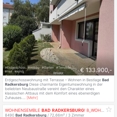
#
Erdgeschoss
#
Altbau
#
Garten
#
Terrasse
€ 133.900,-
#
hell
#
ruhig
Erdgeschosswohnung mit Terrasse – Wohnen in Bestlage
Bad
Radkersburg
Diese charmante Eigentumswohnung in der
beliebten Neubaustraße vereint den Charakter eines
klassischen Altbaus mit dem Komfort eines ebenerdigen
Zuhauses.
...
[
Mehr
]
WOHNENSEMBLE
BAD
RADKERSBURG
! 8_WOHNUNGEN. 8_GÄRTEN.
8490
Bad
Radkersburg
/ 72,66m² /
3 Zimmer