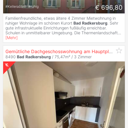
€ 696,80
#
Kellerabteil
#
ruhig
Familienfreundliche, etwas ältere 4 Zimmer Mietwohnung in
ruhiger Wohnlage im schönen Kurort
Bad
Radkersburg
. Sehr
gute infrastruktuelle Einrichtungen fußläufig erreichbar.
Schulen in unmittelbarer Umgebung. Die Thermenlandschaft
...
[
Mehr
]
Gemütliche Dachgeschosswohnung am Hauptplatz von
8490
Bad
Radkersburg
/ 75,47m² /
3 Zimmer