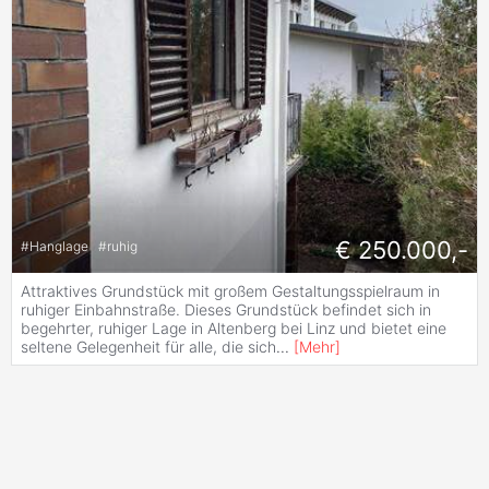
€ 250.000,-
#
Hanglage
#
ruhig
Attraktives Grundstück mit großem Gestaltungsspielraum in
ruhiger Einbahnstraße. Dieses Grundstück befindet sich in
begehrter, ruhiger Lage in Altenberg bei Linz und bietet eine
seltene Gelegenheit für alle, die sich
...
[
Mehr
]