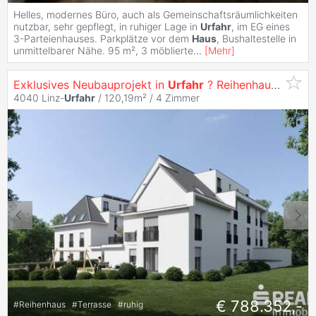
Helles, modernes Büro, auch als Gemeinschaftsräumlichkeiten
nutzbar, sehr gepflegt, in ruhiger Lage in
Urfahr
, im EG eines
3-Parteienhauses. Parkplätze vor dem
Haus
, Bushaltestelle in
unmittelbarer Nähe. 95 m², 3 möblierte
...
[
Mehr
]
Exklusives Neubauprojekt in
Urfahr
? Reihenhaus - Wohnen auf höchstem Niveau
4040 Linz-
Urfahr
/ 120,19m² /
4 Zimmer
€ 788.352,-
#
Reihenhaus
#
Terrasse
#
ruhig