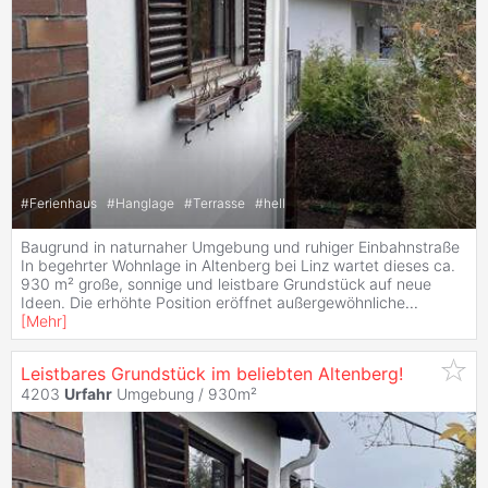
#
Ferienhaus
#
Hanglage
#
Terrasse
#
hell
Baugrund in naturnaher Umgebung und ruhiger Einbahnstraße
In begehrter Wohnlage in Altenberg bei Linz wartet dieses ca.
930 m² große, sonnige und leistbare Grundstück auf neue
Ideen. Die erhöhte Position eröffnet außergewöhnliche
...
[
Mehr
]
Leistbares Grundstück im beliebten Altenberg!
4203
Urfahr
Umgebung / 930m²