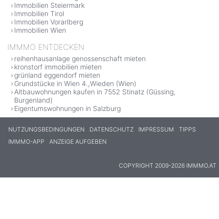
Immobilien Steiermark
Immobilien Tirol
Immobilien Vorarlberg
Immobilien Wien
IMMMO ENTDECKEN
reihenhausanlage genossenschaft mieten
kronstorf immobilien mieten
grünland eggendorf mieten
Grundstücke in Wien 4.,Wieden (Wien)
Altbauwohnungen kaufen in 7552 Stinatz (Güssing,
Burgenland)
Eigentumswohnungen in Salzburg
NUTZUNGSBEDINGUNGEN
DATENSCHUTZ
IMPRESSUM
TIPPS
IMMMO-APP
ANZEIGE AUFGEBEN
COPYRIGHT 2009-2026 IMMMO.AT