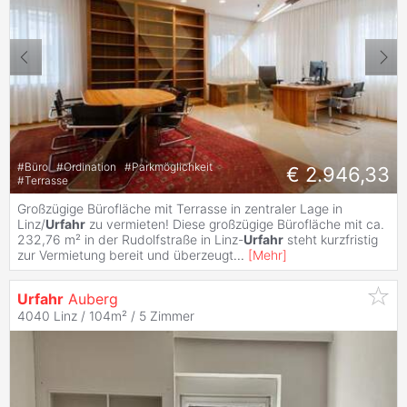
#
Büro
#
Ordination
#
Parkmöglichkeit
€ 2.946,33
#
Terrasse
Großzügige Bürofläche mit Terrasse in zentraler Lage in
Linz/
Urfahr
zu vermieten! Diese großzügige Bürofläche mit ca.
232,76 m² in der Rudolfstraße in Linz-
Urfahr
steht kurzfristig
zur Vermietung bereit und überzeugt
...
[
Mehr
]
Urfahr
Auberg
4040 Linz / 104m² /
5 Zimmer