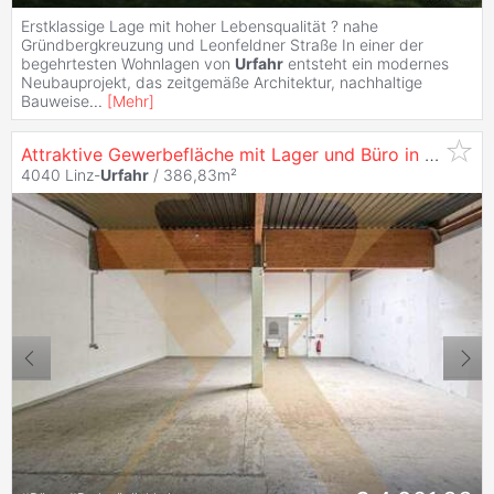
Erstklassige Lage mit hoher Lebensqualität ? nahe
Gründbergkreuzung und Leonfeldner Straße In einer der
begehrtesten Wohnlagen von
Urfahr
entsteht ein modernes
Neubauprojekt, das zeitgemäße Architektur, nachhaltige
Bauweise
...
[
Mehr
]
Attraktive Gewerbefläche mit Lager und Büro in Linz-
Ur
4040 Linz-
Urfahr
/ 386,83m²