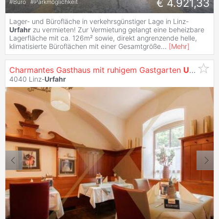
€ 4.921,33
#
Büro
#
Parkmöglichkeit
Lager- und Bürofläche in verkehrsgünstiger Lage in Linz-
Urfahr
zu vermieten! Zur Vermietung gelangt eine beheizbare
Lagerfläche mit ca. 126m² sowie, direkt angrenzende helle,
klimatisierte Büroflächen mit einer Gesamtgröße
...
[
Mehr
]
Charmantes Gasthaus mit ruhigem Gastgarten
Urfahr
Ha
4040 Linz-
Urfahr