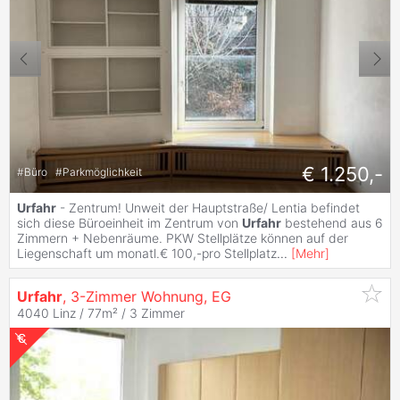
€ 1.250,-
#
Büro
#
Parkmöglichkeit
Urfahr
- Zentrum! Unweit der Hauptstraße/ Lentia befindet
sich diese Büroeinheit im Zentrum von
Urfahr
bestehend aus 6
Zimmern + Nebenräume. PKW Stellplätze können auf der
Liegenschaft um monatl.€ 100,-pro Stellplatz
...
[
Mehr
]
Urfahr
, 3-Zimmer Wohnung, EG
4040 Linz / 77m² /
3 Zimmer