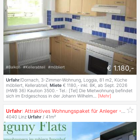
€ 1.180,-
#
Balkon
#
Kellerabteil
#
möbliert
Urfahr
/Dornach, 3-Zimmer-Wohnung, Loggia, 81 m2, Küche
möbliert, Kellerabteil,
Miete
€ 1180,- inkl. BK, ab Sept. 2026
(HWB 36) Kaution 3500.- Tel.: [Tel] Die Mietwohnung befindet
sich im Erdgeschoss in der Johann Wilhelm
...
[
Mehr
]
Urfahr
: Attraktives Wohnungspaket für Anleger - Sechs Einheiten noch verfügbar
4040 Linz
Urfahr
/ 41m²