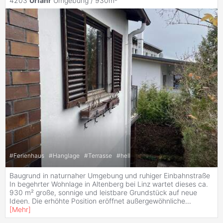
4203
Urfahr
Umgebung / 930m²
#
Ferienhaus
#
Hanglage
#
Terrasse
#
hell
Baugrund in naturnaher Umgebung und ruhiger Einbahnstraße
In begehrter Wohnlage in Altenberg bei Linz wartet dieses ca.
930 m² große, sonnige und leistbare Grundstück auf neue
Ideen. Die erhöhte Position eröffnet außergewöhnliche
...
[
Mehr
]