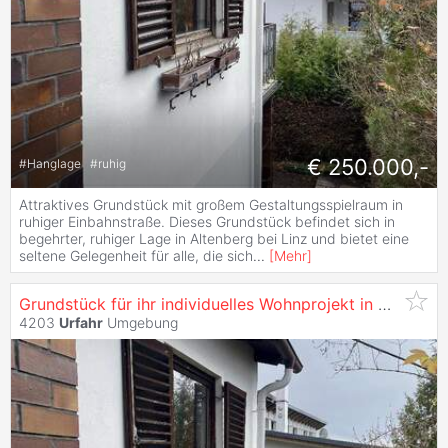
€ 250.000,-
#
Hanglage
#
ruhig
Attraktives Grundstück mit großem Gestaltungsspielraum in
ruhiger Einbahnstraße. Dieses Grundstück befindet sich in
begehrter, ruhiger Lage in Altenberg bei Linz und bietet eine
seltene Gelegenheit für alle, die sich
...
[
Mehr
]
Grundstück für ihr individuelles Wohnprojekt in Altenberg bei Linz!
4203
Urfahr
Umgebung