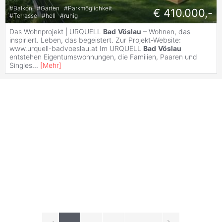
#
Balkon
#
Garten
#
Parkmöglichkeit
€ 410.000,-
#
Terrasse
#
hell
#
ruhig
Das Wohnprojekt | URQUELL
Bad
Vöslau
– Wohnen, das
inspiriert. Leben, das begeistert. Zur Projekt-Website:
www.urquell-badvoeslau.at Im URQUELL
Bad
Vöslau
entstehen Eigentumswohnungen, die Familien, Paaren und
Singles
...
[
Mehr
]