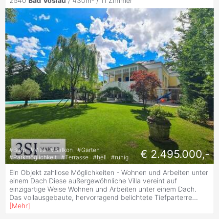
2540
Bad
Vöslau
/ 430m² /
11 Zimmer
#
Büro
#
Villa
#
Balkon
#
Garten
€ 2.495.000,-
#
Parkmöglichkeit
#
Terrasse
#
hell
#
ruhig
Ein Objekt zahllose Möglichkeiten - Wohnen und Arbeiten unter
einem Dach Diese außergewöhnliche Villa vereint auf
einzigartige Weise Wohnen und Arbeiten unter einem Dach.
Das vollausgebaute, hervorragend belichtete Tiefparterre
...
[
Mehr
]