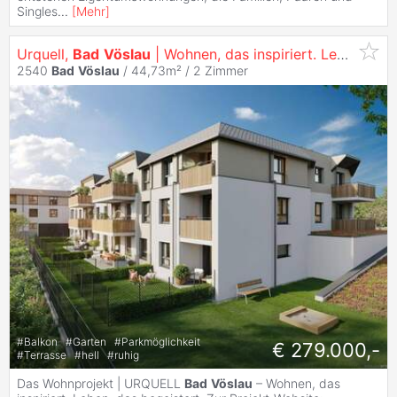
Singles
...
[
Mehr
]
Urquell,
Bad
Vöslau
| Wohnen, das inspiriert. Leben, das begeistert.
2540
Bad
Vöslau
/ 44,73m² /
2 Zimmer
#
Balkon
#
Garten
#
Parkmöglichkeit
€ 279.000,-
#
Terrasse
#
hell
#
ruhig
Das Wohnprojekt | URQUELL
Bad
Vöslau
– Wohnen, das