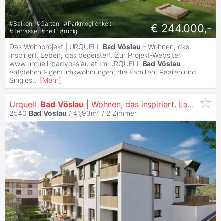
#
Balkon
#
Garten
#
Parkmöglichkeit
€ 244.000,-
#
Terrasse
#
hell
#
ruhig
Das Wohnprojekt | URQUELL
Bad
Vöslau
– Wohnen, das
inspiriert. Leben, das begeistert. Zur Projekt-Website:
www.urquell-badvoeslau.at Im URQUELL
Bad
Vöslau
entstehen Eigentumswohnungen, die Familien, Paaren und
Singles
...
[
Mehr
]
Urquell,
Bad
Vöslau
| Wohnen, das inspiriert. Leben, das begeistert.
2540
Bad
Vöslau
/ 41,93m² /
2 Zimmer