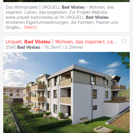
Das Wohnprojekt | URQUELL
Bad
Vöslau
– Wohnen, das
inspiriert. Leben, das begeistert. Zur Projekt-Website:
www.urquell-badvoeslau.at Im URQUELL
Bad
Vöslau
entstehen Eigentumswohnungen, die Familien, Paaren und
Singles
...
[
Mehr
]
Urquell,
Bad
Vöslau
| Wohnen, das inspiriert. Leben, das begeistert.
2540
Bad
Vöslau
/ 76,36m² /
3 Zimmer