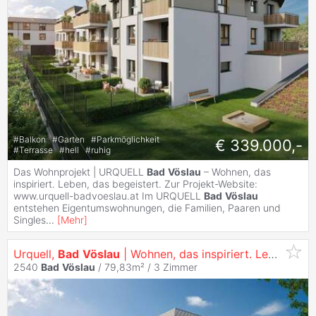
#
Balkon
#
Garten
#
Parkmöglichkeit
€ 339.000,-
#
Terrasse
#
hell
#
ruhig
Das Wohnprojekt | URQUELL
Bad
Vöslau
– Wohnen, das
inspiriert. Leben, das begeistert. Zur Projekt-Website:
www.urquell-badvoeslau.at Im URQUELL
Bad
Vöslau
entstehen Eigentumswohnungen, die Familien, Paaren und
Singles
...
[
Mehr
]
Urquell,
Bad
Vöslau
| Wohnen, das inspiriert. Leben, das begeistert.
2540
Bad
Vöslau
/ 79,83m² /
3 Zimmer