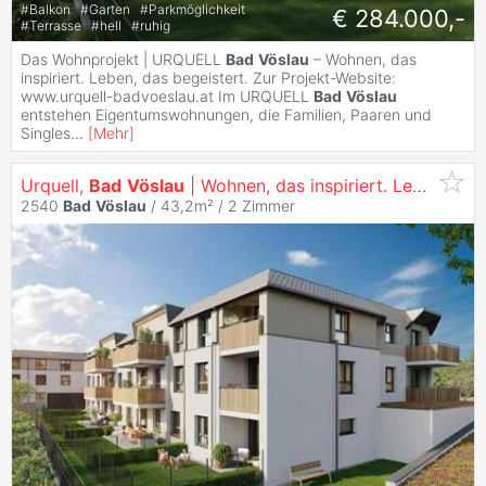
#
Balkon
#
Garten
#
Parkmöglichkeit
€ 284.000,-
#
Terrasse
#
hell
#
ruhig
Das Wohnprojekt | URQUELL
Bad
Vöslau
– Wohnen, das
inspiriert. Leben, das begeistert. Zur Projekt-Website:
www.urquell-badvoeslau.at Im URQUELL
Bad
Vöslau
entstehen Eigentumswohnungen, die Familien, Paaren und
Singles
...
[
Mehr
]
Urquell,
Bad
Vöslau
| Wohnen, das inspiriert. Leben, das begeistert.
2540
Bad
Vöslau
/ 43,2m² /
2 Zimmer