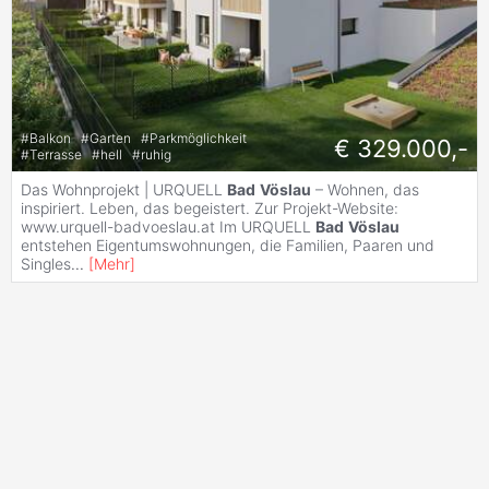
#
Balkon
#
Garten
#
Parkmöglichkeit
€ 329.000,-
#
Terrasse
#
hell
#
ruhig
Das Wohnprojekt | URQUELL
Bad
Vöslau
– Wohnen, das
inspiriert. Leben, das begeistert. Zur Projekt-Website:
www.urquell-badvoeslau.at Im URQUELL
Bad
Vöslau
entstehen Eigentumswohnungen, die Familien, Paaren und
Singles
...
[
Mehr
]