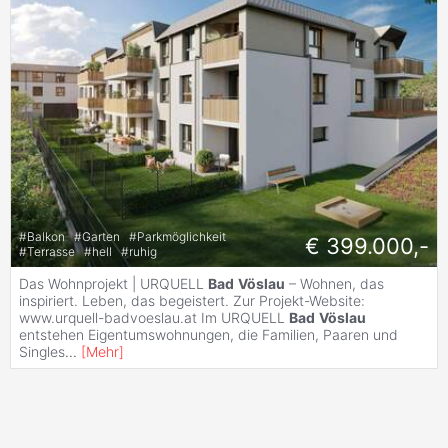
#
Balkon
#
Garten
#
Parkmöglichkeit
€ 399.000,-
#
Terrasse
#
hell
#
ruhig
Das Wohnprojekt | URQUELL
Bad
Vöslau
– Wohnen, das
inspiriert. Leben, das begeistert. Zur Projekt-Website:
www.urquell-badvoeslau.at Im URQUELL
Bad
Vöslau
entstehen Eigentumswohnungen, die Familien, Paaren und
Singles
...
[
Mehr
]