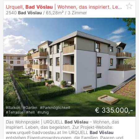
Urquell,
Bad
Vöslau
| Wohnen, das inspiriert. Leben, das begeistert.
2540
Bad
Vöslau
/ 65,28m² /
3 Zimmer
#
Balkon
#
Garten
#
Parkmöglichkeit
€ 335.000,-
#
Terrasse
#
hell
#
ruhig
Das Wohnprojekt | URQUELL
Bad
Vöslau
– Wohnen, das
inspiriert. Leben, das begeistert. Zur Projekt-Website:
www.urquell-badvoeslau.at Im URQUELL
Bad
Vöslau
entstehen Eigentumswohnungen, die Familien, Paaren und