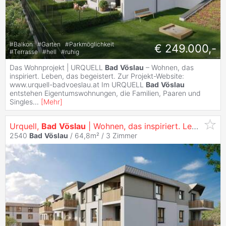
#
Balkon
#
Garten
#
Parkmöglichkeit
€ 249.000,-
#
Terrasse
#
hell
#
ruhig
Das Wohnprojekt | URQUELL
Bad
Vöslau
– Wohnen, das
inspiriert. Leben, das begeistert. Zur Projekt-Website:
www.urquell-badvoeslau.at Im URQUELL
Bad
Vöslau
entstehen Eigentumswohnungen, die Familien, Paaren und
Singles
...
[
Mehr
]
Urquell,
Bad
Vöslau
| Wohnen, das inspiriert. Leben, das begeistert.
2540
Bad
Vöslau
/ 64,8m² /
3 Zimmer