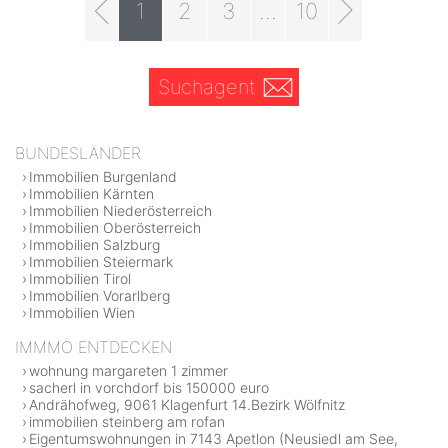
1
2
3
...
10
Suchagent
BUNDESLÄNDER
Immobilien Burgenland
Immobilien Kärnten
Immobilien Niederösterreich
Immobilien Oberösterreich
Immobilien Salzburg
Immobilien Steiermark
Immobilien Tirol
Immobilien Vorarlberg
Immobilien Wien
IMMMO ENTDECKEN
wohnung margareten 1 zimmer
sacherl in vorchdorf bis 150000 euro
Andrähofweg, 9061 Klagenfurt 14.Bezirk Wölfnitz
immobilien steinberg am rofan
Eigentumswohnungen in 7143 Apetlon (Neusiedl am See,