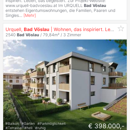
inspiriert. Leben, das begeistert. Zur Projekt-Website:
www.urquell-badvoeslau.at Im URQUELL
Bad
Vöslau
entstehen Eigentumswohnungen, die Familien, Paaren und
Singles
...
[
Mehr
]
Urquell,
Bad
Vöslau
| Wohnen, das inspiriert. Leben, das begeistert.
2540
Bad
Vöslau
/ 79,84m² /
3 Zimmer
#
Balkon
#
Garten
#
Parkmöglichkeit
€ 398.000,-
#
Terrasse
#
hell
#
ruhig