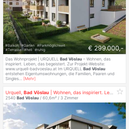
#
Balkon
#
Garten
#
Parkmöglichkeit
€ 299.000,-
#
Terrasse
#
hell
#
ruhig
Das Wohnprojekt | URQUELL
Bad
Vöslau
– Wohnen, das
inspiriert. Leben, das begeistert. Zur Projekt-Website:
www.urquell-badvoeslau.at Im URQUELL
Bad
Vöslau
entstehen Eigentumswohnungen, die Familien, Paaren und
Singles
...
[
Mehr
]
Urquell,
Bad
Vöslau
| Wohnen, das inspiriert. Leben, das begeistert.
2540
Bad
Vöslau
/ 60,6m² /
3 Zimmer