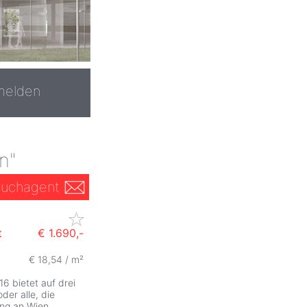
melden
n"
uchagent
t
€ 1.690,-
€ 18,54 / m²
6 bietet auf drei
der alle, die
ng an Wien