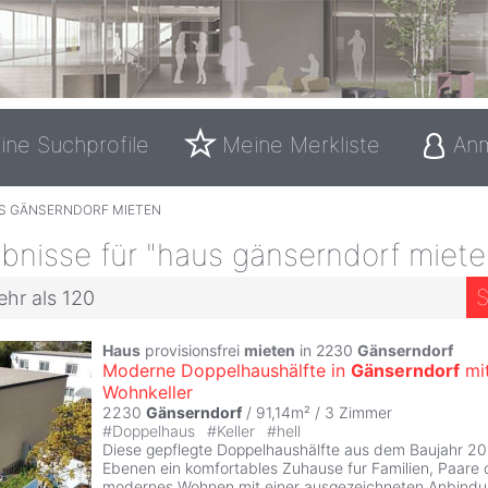
ine Suchprofile
Meine Merkliste
An
S GÄNSERNDORF MIETEN
bnisse für "haus gänserndorf miete
S
ehr als 120
Haus
provisionsfrei
mieten
in 2230
Gänserndorf
Moderne Doppelhaushälfte in
Gänserndorf
mi
Wohnkeller
2230
Gänserndorf
/ 91,14m² /
3 Zimmer
#
Doppelhaus
#
Keller
#
hell
Diese gepflegte Doppelhaushälfte aus dem Baujahr 201
Ebenen ein komfortables Zuhause fur Familien, Paare o
modernes Wohnen mit einer ausgezeichneten Anbindu