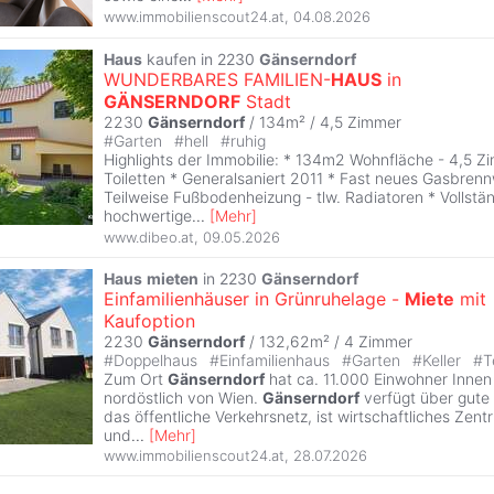
www.immobilienscout24.at
,
04.08.2026
Haus
kaufen in 2230
Gänserndorf
WUNDERBARES FAMILIEN-
HAUS
in
GÄNSERNDORF
Stadt
2230
Gänserndorf
/ 134m² /
4,5 Zimmer
#
Garten
#
hell
#
ruhig
Highlights der Immobilie: * 134m2 Wohnfläche - 4,5 Z
Toiletten * Generalsaniert 2011 * Fast neues Gasbrenn
Teilweise Fußbodenheizung - tlw. Radiatoren * Vollstän
hochwertige
...
[
Mehr
]
www.dibeo.at
,
09.05.2026
Haus
mieten
in 2230
Gänserndorf
Einfamilienhäuser in Grünruhelage -
Miete
mit
Kaufoption
2230
Gänserndorf
/ 132,62m² /
4 Zimmer
#
Doppelhaus
#
Einfamilienhaus
#
Garten
#
Keller
#
T
Zum Ort
Gänserndorf
hat ca. 11.000 Einwohner Innen 
nordöstlich von Wien.
Gänserndorf
verfügt über gute
das öffentliche Verkehrsnetz, ist wirtschaftliches Zen
und
...
[
Mehr
]
www.immobilienscout24.at
,
28.07.2026