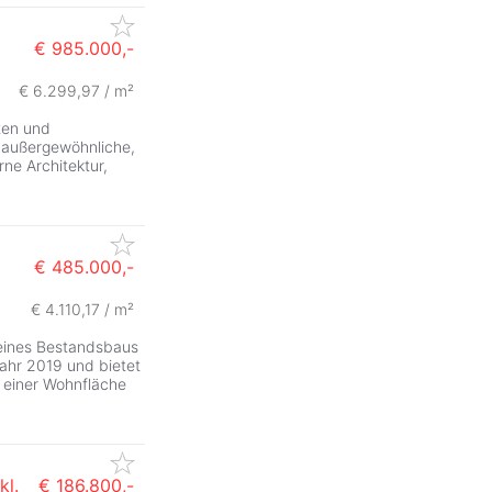
€ 985.000,-
€ 6.299,97 / m²
ten und
außergewöhnliche,
ne Architektur,
€ 485.000,-
€ 4.110,17 / m²
 eines Bestandsbaus
ahr 2019 und bietet
 einer Wohnfläche
kl.
€ 186.800,-