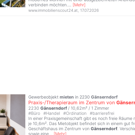
verbinden möchten.
...
[
Mehr
]
www.immobilienscout24.at
,
17.07.2026
Gewerbeobjekt
mieten
in 2230
Gänserndorf
Praxis-/Therapieraum im Zentrum von
Gänser
2230
Gänserndorf
/ 10,62m² /
1 Zimmer
#
Büro
#
Handel
#
Ordination
#
barrierefrei
In einer Praxisgemeinschaft gibt es noch freie Räume 
je 10,6m². Das Mietobjekt befindet sich in einem gut f
Geschäftshaus im Zentrum von
Gänserndorf
. Versch
sowie eine
...
[
Mehr
]