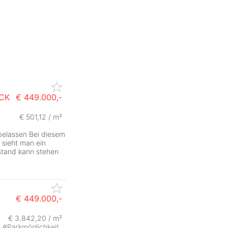
CK
€ 449.000,-
€ 501,12 / m²
elassen Bei diesem
 sieht man ein
estand kann stehen
€ 449.000,-
€ 3.842,20 / m²
#
Parkmöglichkeit