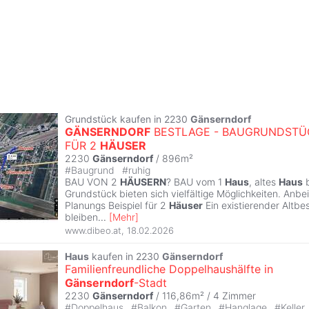
Grundstück kaufen in 2230
Gänserndorf
GÄNSERNDORF
BESTLAGE - BAUGRUNDSTÜ
FÜR 2
HÄUSER
2230
Gänserndorf
/ 896m²
#
Baugrund
#
ruhig
BAU VON 2
HÄUSERN
? BAU vom 1
Haus
, altes
Haus
b
Grundstück bieten sich vielfältige Möglichkeiten. Anbei
Planungs Beispiel für 2
Häuser
Ein existierender Altb
bleiben
...
[
Mehr
]
www.dibeo.at
,
18.02.2026
Haus
kaufen in 2230
Gänserndorf
Familienfreundliche Doppelhaushälfte in
Gänserndorf
-Stadt
2230
Gänserndorf
/ 116,86m² /
4 Zimmer
#
Doppelhaus
#
Balkon
#
Garten
#
Hanglage
#
Keller