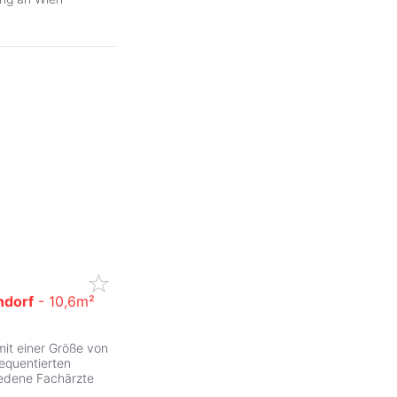
ndorf
- 10,6m²
mit einer Größe von
requentierten
iedene Fachärzte