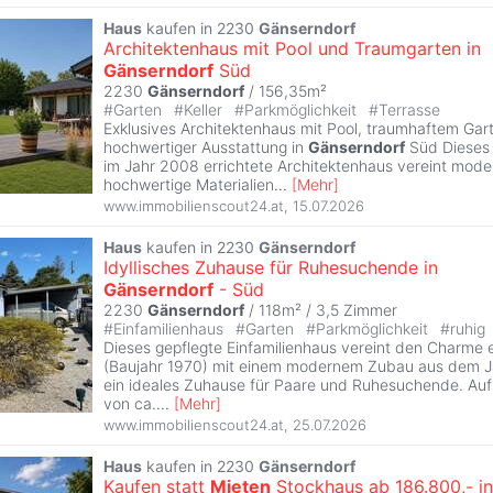
Haus
kaufen in 2230
Gänserndorf
Architektenhaus mit Pool und Traumgarten in
Gänserndorf
Süd
2230
Gänserndorf
/ 156,35m²
#
Garten
#
Keller
#
Parkmöglichkeit
#
Terrasse
Exklusives Architektenhaus mit Pool, traumhaftem Gar
hochwertiger Ausstattung in
Gänserndorf
Süd Dieses 
im Jahr 2008 errichtete Architektenhaus vereint moder
hochwertige Materialien
...
[
Mehr
]
www.immobilienscout24.at
,
15.07.2026
Haus
kaufen in 2230
Gänserndorf
Idyllisches Zuhause für Ruhesuchende in
Gänserndorf
- Süd
2230
Gänserndorf
/ 118m² /
3,5 Zimmer
#
Einfamilienhaus
#
Garten
#
Parkmöglichkeit
#
ruhig
Dieses gepflegte Einfamilienhaus vereint den Charme
(Baujahr 1970) mit einem modernem Zubau aus dem J
ein ideales Zuhause für Paare und Ruhesuchende. Auf
von ca.
...
[
Mehr
]
www.immobilienscout24.at
,
25.07.2026
Haus
kaufen in 2230
Gänserndorf
Kaufen statt
Mieten
Stockhaus ab 186.800,- in