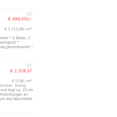
€ 499.000,-
€ 3.723,88 / m²
immer * 2 Bäder, 2
wertgerät *
dig generalsaniert -
€ 2.328,37
€ 17,56 / m²
errasse
#
ruhig
und liegt ca. 20 km
 Anbindungen an
trum des Marchfelds