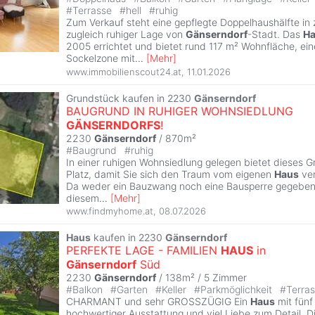
#
Terrasse
#
hell
#
ruhig
Zum Verkauf steht eine gepflegte Doppelhaushälfte in 
zugleich ruhiger Lage von
Gänserndorf
-Stadt. Das
H
2005 errichtet und bietet rund 117 m² Wohnfläche, ei
Sockelzone mit
...
[
Mehr
]
www.immobilienscout24.at
,
11.01.2026
Grundstück kaufen in 2230
Gänserndorf
BAUGRUND IN RUHIGER WOHNSIEDLUNG
GÄNSERNDORFS
!
2230
Gänserndorf
/ 870m²
#
Baugrund
#
ruhig
In einer ruhigen Wohnsiedlung gelegen bietet dieses
Platz, damit Sie sich den Traum vom eigenen
Haus
ver
Da weder ein Bauzwang noch eine Bausperre gegeben i
diesem
...
[
Mehr
]
www.findmyhome.at
,
08.07.2026
Haus
kaufen in 2230
Gänserndorf
PERFEKTE LAGE - FAMILIEN
HAUS
in
Gänserndorf
Süd
2230
Gänserndorf
/ 138m² /
5 Zimmer
#
Balkon
#
Garten
#
Keller
#
Parkmöglichkeit
#
Terra
CHARMANT und sehr GROSSZÜGIG Ein
Haus
mit fünf
hochwertiger Ausstattung und viel Liebe zum Detail. D