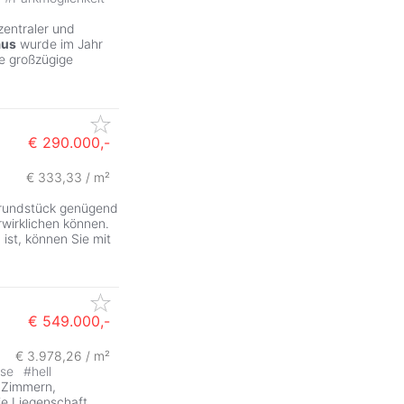
zentraler und
aus
wurde im Jahr
ne großzügige
€ 290.000,-
€ 333,33 / m²
 Grundstück genügend
wirklichen können.
st, können Sie mit
€ 549.000,-
€ 3.978,26 / m²
sse
#
hell
 Zimmern,
ie Liegenschaft