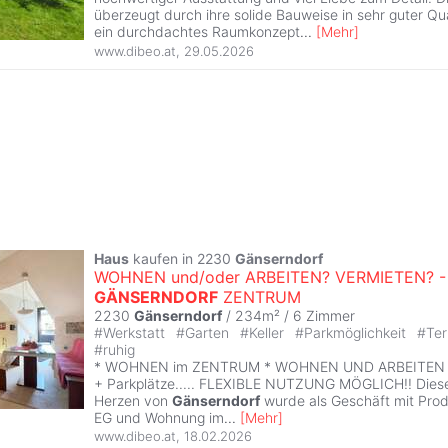
überzeugt durch ihre solide Bauweise in sehr guter Qua
ein durchdachtes Raumkonzept
...
[
Mehr
]
www.dibeo.at
,
29.05.2026
Haus
kaufen in 2230
Gänserndorf
WOHNEN und/oder ARBEITEN? VERMIETEN? -
GÄNSERNDORF
ZENTRUM
2230
Gänserndorf
/ 234m² /
6 Zimmer
#
Werkstatt
#
Garten
#
Keller
#
Parkmöglichkeit
#
Te
#
ruhig
* WOHNEN im ZENTRUM * WOHNEN UND ARBEITEN * L
+ Parkplätze..... FLEXIBLE NUTZUNG MÖGLICH!! Diese
Herzen von
Gänserndorf
wurde als Geschäft mit Prod
EG und Wohnung im
...
[
Mehr
]
www.dibeo.at
,
18.02.2026