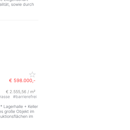
lität, sowie durch
€ 598.000,-
€ 2.555,56 / m²
rrasse
#
barrierefrei
agerhalle + Keller
s große Objekt im
uktionsflächen im