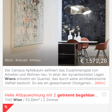
€ 1.572,28
#
Büro
#
Handel
#
Altbau
Der Campus Apfelbaum definiert das Zusammenspiel von
Arbeiten und Wohnen neu. In einer der dynamischsten Lagen
Wiens
entsteht ein Quartier, das durch seine architektonische
Vielfalt besticht. So wie ein gewachsener Obstgarten
...
[
Mehr
]
Helle Altbauwohnung mit 2
getrennt
begehbaren
Zimme
1140
Wien
/ 53,88m² /
2 Zimmer