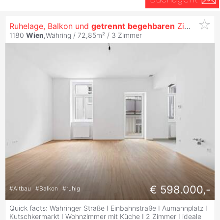
Ruhelage, Balkon und
getrennt
begehbaren
Zimmern!
1180
Wien
,Währing / 72,85m² /
3 Zimmer
€ 598.000,-
#
Altbau
#
Balkon
#
ruhig
Quick facts: Währinger Straße I Einbahnstraße I Aumannplatz I
Kutschkermarkt I Wohnzimmer mit Küche I 2 Zimmer I ideale