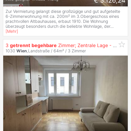
€ 3.126,24
Zur Vermietung gelangt diese großzügige und gut aufgeteilte
6-Zimmerwohnung mit ca. 200m² im 3.Obergeschoss eines
prachtvollen Altbauhauses, erbaut 1910. Die Wohnung
überzeugt besonders durch die beliebte Wohnlage, der
...
[
Mehr
]
3
getrennt
begehbare
Zimmer; Zentrale Lage - Botanischer Garten
1030
Wien
,Landstraße / 64m² /
3 Zimmer