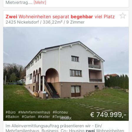
Mietvertrag.
...
[
Mehr
]
Zwei
Wohneinheiten separat
begehbar
viel Platz
2425 Nickelsdorf / 336,22m² /
9 Zimmer
#
Büro
#
Mehrfamilienhaus
#
Rohbau
€ 749.999,-
#
Balkon
#
Garten
#
Keller
#
Terrasse
Im Alleinvermittlungsauftrag präsentieren wir - Ein/
Mehrfamilienhaus, Business, Co- Housing
zwei
Wohneinheiten