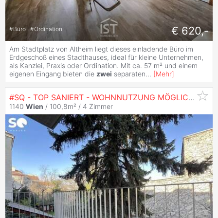
€ 620,-
#
Büro
#
Ordination
Am Stadtplatz von Altheim liegt dieses einladende Büro im
Erdgeschoß eines Stadthauses, ideal für kleine Unternehmen,
als Kanzlei, Praxis oder Ordination. Mit ca. 57 m² und einem
eigenen Eingang bieten die
zwei
separaten
...
[
Mehr
]
#SQ - TOP SANIERT - WOHNNUTZUNG MÖGLICH! - BÜRO MIT 2 EINGÄNGEN, 4
1140
Wien
/ 100,8m² /
4 Zimmer