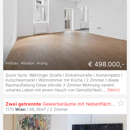
€ 498.000,-
#
Altbau
#
Balkon
#
ruhig
Quick facts: Währinger Straße I Einbahnstraße I Aumannplatz I
Kutschkermarkt I Wohnzimmer mit Küche I 2 Zimmer I ideale
Raumaufteilung Diese stilvolle 3-Zimmer-Wohnung vereint
urbanes Leben mit einem Hauch von Gemütlichkeit.
...
[
Mehr
]
Zwei
getrennte
Gewerberäume mit Nebenflächen zu vermieten im Campus Apfelbaum 1170
1170
Wien
/ 68,36m² /
2 Zimmer