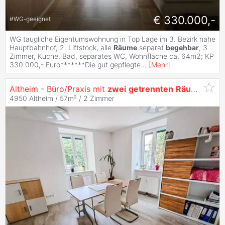
€ 330.000,-
#
WG-geeignet
WG taugliche Eigentumswohnung in Top Lage im 3. Bezirk nahe
Hauptbahnhof, 2. Liftstock, alle
Räume
separat
begehbar
, 3
Zimmer, Küche, Bad, separates WC, Wohnfläche ca. 64m2; KP
330.000,- Euro*******Die gut gepflegte
...
[
Mehr
]
Altheim - Büro/Praxis mit
zwei
getrennten
Räumen
4950 Altheim / 57m² /
2 Zimmer