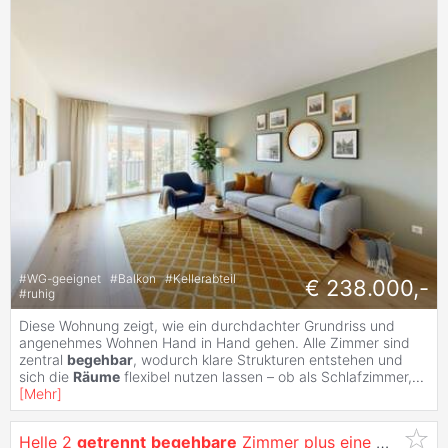
#
WG-geeignet
#
Balkon
#
Kellerabteil
€ 238.000,-
#
ruhig
Diese Wohnung zeigt, wie ein durchdachter Grundriss und
angenehmes Wohnen Hand in Hand gehen. Alle Zimmer sind
zentral
begehbar
, wodurch klare Strukturen entstehen und
sich die
Räume
flexibel nutzen lassen – ob als Schlafzimmer,
...
[
Mehr
]
Helle 2
getrennt
begehbare
Zimmer plus eine Wohnküche Innenstadtwohnung im Zentrum von Linz