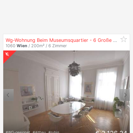
Wg-Wohnung Beim Museumsquartier - 6 Große
Getrenn
1060
Wien
/ 200m² /
6 Zimmer
#
WG-geeignet
#
Altbau
#
ruhig