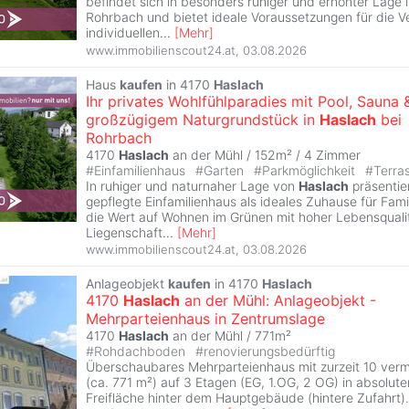
befindet sich in besonders ruhiger und erhöhter Lage 
Rohrbach und bietet ideale Voraussetzungen für die Ve
individuellen
...
[
Mehr
]
www.immobilienscout24.at
,
03.08.2026
Haus
kaufen
in 4170
Haslach
Ihr privates Wohlfühlparadies mit Pool, Sauna 
großzügigem Naturgrundstück in
Haslach
bei
Rohrbach
4170
Haslach
an der Mühl / 152m² /
4 Zimmer
#
Einfamilienhaus
#
Garten
#
Parkmöglichkeit
#
Terra
In ruhiger und naturnaher Lage von
Haslach
präsentier
gepflegte Einfamilienhaus als ideales Zuhause für Famil
die Wert auf Wohnen im Grünen mit hoher Lebensqualit
Liegenschaft
...
[
Mehr
]
www.immobilienscout24.at
,
03.08.2026
Anlageobjekt
kaufen
in 4170
Haslach
4170
Haslach
an der Mühl: Anlageobjekt -
Mehrparteienhaus in Zentrumslage
4170
Haslach
an der Mühl / 771m²
#
Rohdachboden
#
renovierungsbedürftig
Überschaubares Mehrparteienhaus mit zurzeit 10 verm
(ca. 771 m²) auf 3 Etagen (EG, 1.OG, 2 OG) in absolut
Freifläche hinter dem Hauptgebäude (hintere Zufahrt