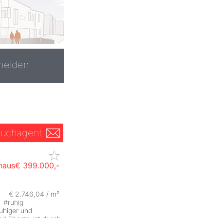
melden
uchagent
haus
€ 399.000,-
€ 2.746,04 / m²
#
ruhig
ruhiger und