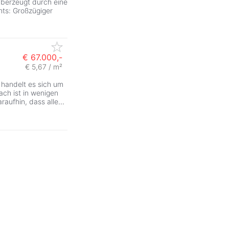
überzeugt durch eine
hts: Großzügiger
€ 67.000,-
€ 5,67 / m²
 handelt es sich um
ach ist in wenigen
raufhin, dass alle
...