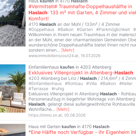
Haus
kaufen
in 4170
Haslach
#Vermittelt# Traumhafte Doppelhaushälfte in
Haslach
: 133 m² mit Garten, 4 Zimmer und vie
Komfort!
4170
Haslach
an der Mühl / 133m² /
4 Zimmer
#
Doppelhaus
#
Balkon
#
Garten
#
Parkmöglichkeit
#
Willkommen in Ihrem neuen Traumhaus in der maleris
an der Mühl, einer der charmantesten Gemeinden Ober
wunderschöne Doppelhaushälfte bietet Ihnen nicht nu
sondern einen
...
[
Mehr
]
www.immobilienscout24.at
,
16.07.2026
Einfamilienhaus
kaufen
in 4203 Altenberg
Exklusives Villenprojekt in Altenberg-
Haslach
4203 Altenberg bei Linz /
Haslach
/ 214,6m² /
4 Zimm
#
Einfamilienhaus
#
Rohbau
#
Villa
#
Balkon
#
Keller
#
Terrasse
#
ruhig
Exklusives Villenprojekt in Altenberg-
Haslach
- Rohbauv
Personenaufzug In begehrter Wohnlage von Altenberg be
Haslach
, gelangt diese außergewöhnliche Rohbauvilla
Wohnfläche
...
[
Mehr
]
https://immo.sn.at
,
05.08.2026
Haus mit Garten
kaufen
in 4170
Haslach
*Eine Hälfte noch Verfügbar - ihr Eigenheim Ink