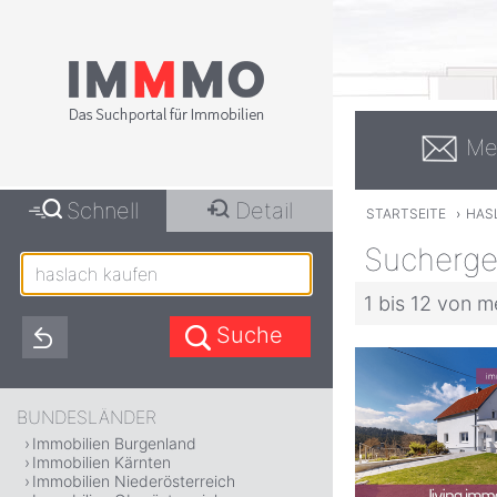
Me
Schnell
Detail
STARTSEITE
›
HAS
Suchergeb
1 bis 12 von m
BUNDESLÄNDER
Immobilien Burgenland
Immobilien Kärnten
Immobilien Niederösterreich