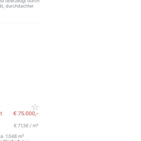
nd überzeugt durch
ät, durchdachter
t
€ 75.000,-
€ 71,56 / m²
a. 1.048 m²