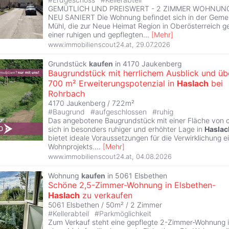
GEMÜTLICH UND PREISWERT - 2 ZIMMER WOHNUN
NEU SANIERT Die Wohnung befindet sich in der Gem
Mühl, die zur Neue Heimat Region in Oberösterreich geh
einer ruhigen und gepflegten
...
[
Mehr
]
www.immobilienscout24.at
,
29.07.2026
Grundstück
kaufen
in 4170 Jaukenberg
Baugrundstück mit herrlichem Ausblick und üb
700 m² Erweiterungspotenzial in
Haslach
bei
Rohrbach
4170 Jaukenberg / 722m²
#
Baugrund
#
aufgeschlossen
#
ruhig
Das angebotene Baugrundstück mit einer Fläche von 
sich in besonders ruhiger und erhöhter Lage in
Haslac
bietet ideale Voraussetzungen für die Verwirklichung ei
Wohnprojekts.
...
[
Mehr
]
www.immobilienscout24.at
,
04.08.2026
Wohnung
kaufen
in 5061 Elsbethen
Schöne 2,5-Zimmer-Wohnung in Elsbethen-
Haslach
zu verkaufen
5061 Elsbethen / 50m² /
2 Zimmer
#
Kellerabteil
#
Parkmöglichkeit
Zum Verkauf steht eine gepflegte 2-Zimmer-Wohnung 