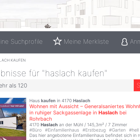
ine Suchprofile
Meine Merkliste
An
LACH KAUFEN
nisse für "haslach kaufen"
S
ehr als 120
Haus
kaufen
in 4170
Haslach
Wohnen mit Aussicht – Generalsaniertes Wohn
in ruhiger Sackgassenlage in
Haslach
bei
Rohrbach
4170
Haslach
an der Mühl / 145,3m² /
7 Zimmer
#
Büro
#
Einfamilienhaus
#
Erstbezug
#
Garten
#
hell
Das hier angebotene Einfamilienhaus befindet sich in 