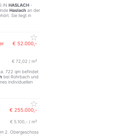
G IN
HASLACH
-
einde
Haslach
an der
ört. Sie liegt in
er
€ 52.000,-
€ 72,02 / m²
ca. 722 qm befindet
h
bei Rohrbach und
nes individuellen
€ 255.000,-
€ 5.100,- / m²
im 2. Obergeschoss