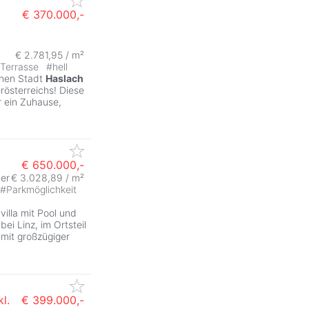
€ 370.000,-
l
€ 2.781,95 / m²
Terrasse
#
hell
chen Stadt
Haslach
österreichs! Diese
r ein Zuhause,
€ 650.000,-
er
€ 3.028,89 / m²
#
Parkmöglichkeit
illa mit Pool und
i Linz, im Ortsteil
 mit großzügiger
l.
€ 399.000,-