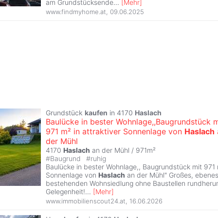
am Grundstücksende
...
[
Mehr
]
www.findmyhome.at
,
09.06.2025
Grundstück
kaufen
in 4170
Haslach
Baulücke in bester Wohnlage,,Baugrundstück m
971 m² in attraktiver Sonnenlage von
Haslach
der Mühl
4170
Haslach
an der Mühl / 971m²
#
Baugrund
#
ruhig
Baulücke in bester Wohnlage,, Baugrundstück mit 971 m
Sonnenlage von
Haslach
an der Mühl" Großes, ebenes
bestehenden Wohnsiedlung ohne Baustellen rundherum
Gelegenheit!
...
[
Mehr
]
www.immobilienscout24.at
,
16.06.2026