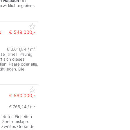
in
Haslach
bei
rwirklichung eines
&
€ 549.000,-
€ 3.611,84 / m²
sse
#
hell
#
ruhig
t sich dieses
ien, Paare oder alle,
ät legen. Die
€ 590.000,-
€ 765,24 / m²
ieteten Einheiten
er Zentrumslage.
). Zweites Gebäude