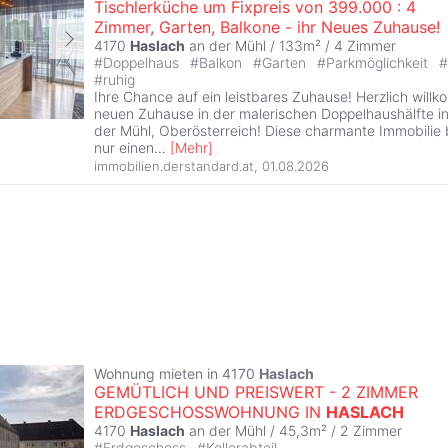
Tischlerküche um Fixpreis von 399.000 : 4
Zimmer, Garten, Balkone - ihr Neues Zuhause!
4170
Haslach
an der Mühl / 133m² /
4 Zimmer
#
Doppelhaus
#
Balkon
#
Garten
#
Parkmöglichkeit
#
#
ruhig
Ihre Chance auf ein leistbares Zuhause! Herzlich will
neuen Zuhause in der malerischen Doppelhaushälfte i
der Mühl, Oberösterreich! Diese charmante Immobilie b
nur einen
...
[
Mehr
]
immobilien.derstandard.at
,
01.08.2026
Wohnung mieten in 4170
Haslach
GEMÜTLICH UND PREISWERT - 2 ZIMMER
ERDGESCHOSSWOHNUNG IN
HASLACH
4170
Haslach
an der Mühl / 45,3m² /
2 Zimmer
#
Erdgeschoss
#
Kellerabteil