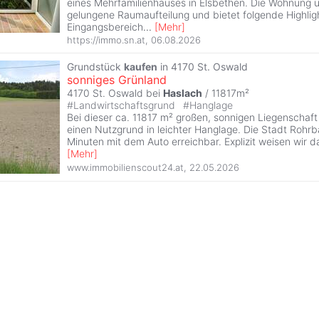
eines Mehrfamilienhauses in Elsbethen. Die Wohnung 
gelungene Raumaufteilung und bietet folgende Highlig
Eingangsbereich
...
[
Mehr
]
https://immo.sn.at
,
06.08.2026
Grundstück
kaufen
in 4170 St. Oswald
sonniges Grünland
4170 St. Oswald bei
Haslach
/ 11817m²
#
Landwirtschaftsgrund
#
Hanglage
Bei dieser ca. 11817 m² großen, sonnigen Liegenschaft
einen Nutzgrund in leichter Hanglage. Die Stadt Rohrb
Minuten mit dem Auto erreichbar. Explizit weisen wir da
[
Mehr
]
www.immobilienscout24.at
,
22.05.2026