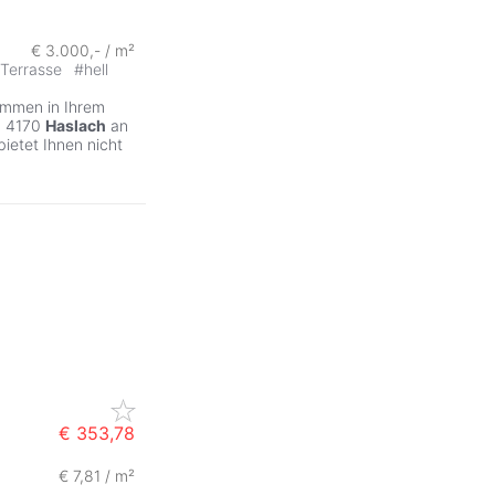
ZurÃ
€ 3.000,- / m²
Terrasse
#
hell
kommen in Ihrem
n 4170
Haslach
an
ietet Ihnen nicht
€ 353,78
€ 7,81 / m²