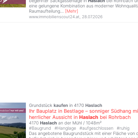
begehrter Sackgassenlage in
Haslach
bei Rohrbach u
eine gelungene Kombination aus moderner Wohnqualit
Raumaufteilung
...
[
Mehr
]
www.immobilienscout24.at
,
28.07.2026
Grundstück
kaufen
in 4170
Haslach
Ihr Bauplatz in Bestlage – sonniger Südhang mi
herrlicher Aussicht in
Haslach
bei Rohrbach
4170
Haslach
an der Mühl / 1048m²
#
Baugrund
#
Hanglage
#
aufgeschlossen
#
ruhig
Das angebotene Baugrundstück mit einer Fläche von c