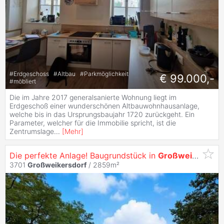
#
Erdgeschoss
#
Altbau
#
Parkmöglichkeit
€ 99.000,-
#
möbliert
Die im Jahre 2017 generalsanierte Wohnung liegt im
Erdgeschoß einer wunderschönen Altbauwohnhausanlage,
welche bis in das Ursprungsbaujahr 1720 zurückgeht. Ein
Parameter, welcher für die Immobilie spricht, ist die
Zentrumslage
...
[
Mehr
]
Die perfekte Anlage! Baugrundstück in
Großweikersdorf
3701
Großweikersdorf
/ 2859m²