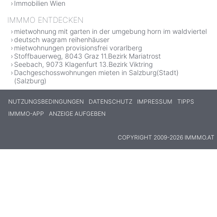
Immobilien Wien
IMMMO ENTDECKEN
mietwohnung mit garten in der umgebung horn im waldviertel
deutsch wagram reihenhäuser
mietwohnungen provisionsfrei vorarlberg
Stoffbauerweg, 8043 Graz 11.Bezirk Mariatrost
Seebach, 9073 Klagenfurt 13.Bezirk Viktring
Dachgeschosswohnungen mieten in Salzburg(Stadt)
(Salzburg)
NUTZUNGSBEDINGUNGEN
DATENSCHUTZ
IMPRESSUM
TIPPS
IMMMO-APP
ANZEIGE AUFGEBEN
COPYRIGHT 2009-2026 IMMMO.AT