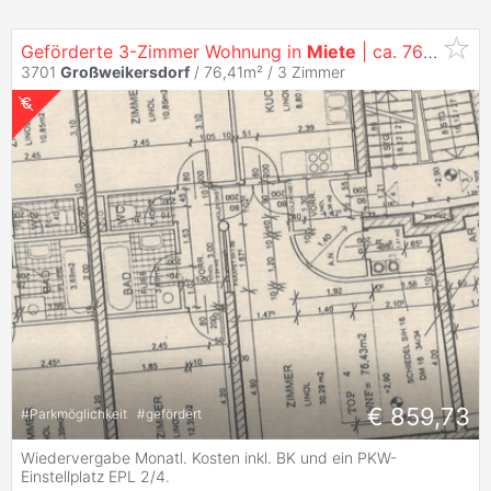
Geförderte 3-Zimmer Wohnung in
Miete
| ca. 76 m² | 1. Obergeschoss
3701
Großweikersdorf
/ 76,41m² /
3 Zimmer
€ 859,73
#
Parkmöglichkeit
#
gefördert
Wiedervergabe Monatl. Kosten inkl. BK und ein PKW-
Einstellplatz EPL 2/4.