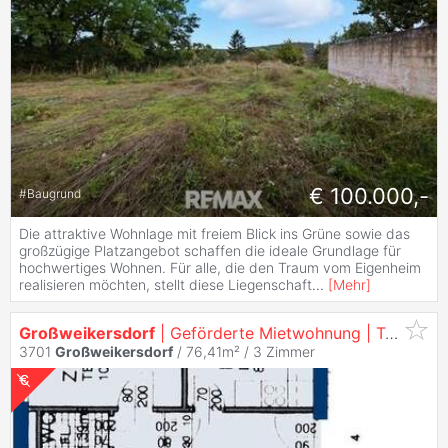
€ 100.000,-
#
Baugrund
Die attraktive Wohnlage mit freiem Blick ins Grüne sowie das
großzügige Platzangebot schaffen die ideale Grundlage für
hochwertiges Wohnen. Für alle, die den Traum vom Eigenheim
realisieren möchten, stellt diese Liegenschaft
...
[
Mehr
]
Großweikersdorf
| Geförderte Mietwohnung | Top 1/4 | 1. OG mit Wintergarten
3701
Großweikersdorf
/ 76,41m² /
3 Zimmer