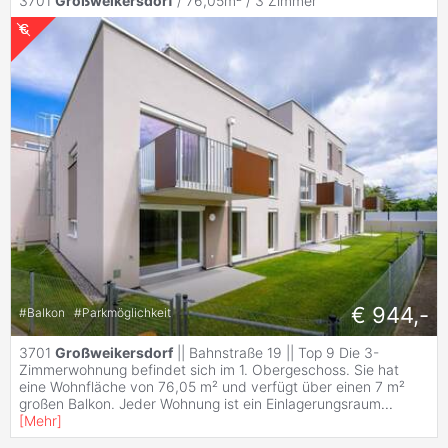
3701
Großweikersdorf
/ 76,05m² /
3 Zimmer
€ 944,-
#
Balkon
#
Parkmöglichkeit
3701
Großweikersdorf
|| Bahnstraße 19 || Top 9 Die 3-
Zimmerwohnung befindet sich im 1. Obergeschoss. Sie hat
eine Wohnfläche von 76,05 m² und verfügt über einen 7 m²
großen Balkon. Jeder Wohnung ist ein Einlagerungsraum
...
[
Mehr
]