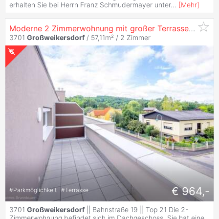
erhalten Sie bei Herrn Franz Schmudermayer unter
...
[
Mehr
]
Moderne 2 Zimmerwohnung mit großer Terrasse - Wohnzuschuss möglich
3701
Großweikersdorf
/ 57,11m² /
2 Zimmer
€ 964,-
#
Parkmöglichkeit
#
Terrasse
3701
Großweikersdorf
|| Bahnstraße 19 || Top 21 Die 2-
Zimmerwohnung befindet sich im Dachgeschoss. Sie hat eine