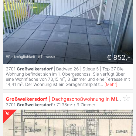
€ 852,-
#
Parkmöglichkeit
#
Terrasse
3701
Großweikersdorf
| Badweg 26 | Stiege 5 | Top 37 Die
Wohnung befindet sich im 1. Obergeschoss. Sie verfügt über
eine Wohnfläche von 73,15 m², 3 Zimmer und eine Terrasse mit
14,41 m². Der Wohnung ist ein Garagenstellplatz
...
[
Mehr
]
Großweikersdorf
| Dachgeschoßwohnung in
Miete
| TO
3701
Großweikersdorf
/ 71,38m² /
3 Zimmer