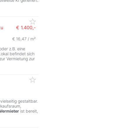
ilweise KI generiert.
zu
€ 1.400,-
€ 16,47 / m²
ZurÃ
oder z.B. eine
okal befindet sich
zur Vermietung zur
ielseitig gestaltbar.
rkaufsraum,
Vermieter
ist bereit,