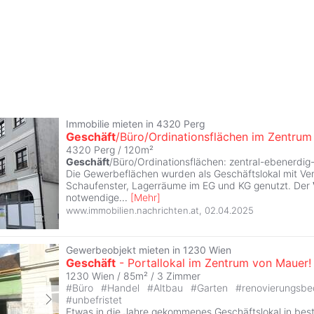
Immobilie mieten in 4320 Perg
Geschäft
/Büro/Ordinationsflächen im Zentrum
4320 Perg / 120m²
Geschäft
/Büro/Ordinationsflächen: zentral-ebenerdig-v
Die Gewerbeflächen wurden als Geschäftslokal mit Ve
Schaufenster, Lagerräume im EG und KG genutzt. Der
notwendige
...
[
Mehr
]
www.immobilien.nachrichten.at
,
02.04.2025
Gewerbeobjekt mieten in 1230 Wien
Geschäft
- Portallokal im Zentrum von Mauer!
1230 Wien / 85m² /
3 Zimmer
#
Büro
#
Handel
#
Altbau
#
Garten
#
renovierungsbed
#
unbefristet
Etwas in die Jahre gekommenes Geschäftslokal in best