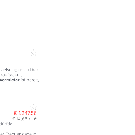
ielseitig gestaltbar.
rkaufsraum,
Vermieter
ist bereit,
€ 1.247,56
€ 14,68 / m²
ürftig
ZurÃ
er Frequenzlage in