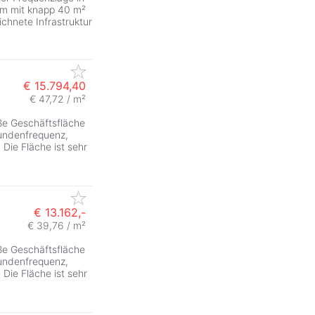
um mit knapp 40 m²
chnete Infrastruktur
€ 15.794,40
€ 47,72 / m²
ZurÃ
öße Geschäftsfläche
undenfrequenz,
Die Fläche ist sehr
€ 13.162,-
€ 39,76 / m²
öße Geschäftsfläche
undenfrequenz,
Die Fläche ist sehr