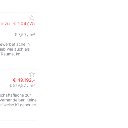
ge zu
€ 1.047,75
€ 7,50 / m²
Gewerbefläche in
ieb wie auch als
re Räume, im
€ 49.192,-
€ 819,87 / m²
chäftsfläche zur
erhandelbar. Keine
ilweise KI generiert.