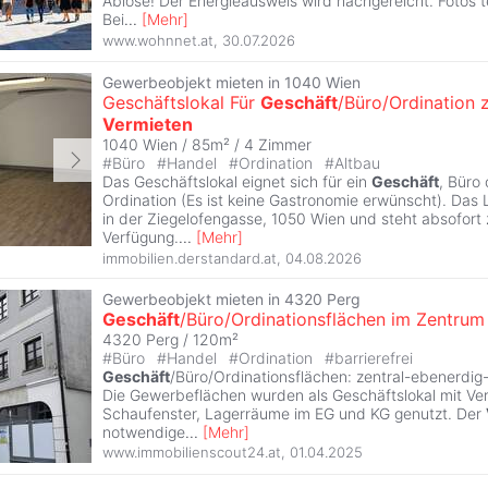
Ablöse! Der Energieausweis wird nachgereicht. Fotos te
Bei
...
[
Mehr
]
www.wohnnet.at
,
30.07.2026
Gewerbeobjekt mieten in 1040 Wien
Geschäftslokal Für
Geschäft
/Büro/Ordination 
Vermieten
1040 Wien / 85m² /
4 Zimmer
#
Büro
#
Handel
#
Ordination
#
Altbau
Das Geschäftslokal eignet sich für ein
Geschäft
, Büro 
Ordination (Es ist keine Gastronomie erwünscht). Das L
in der Ziegelofengasse, 1050 Wien und steht absofort 
Verfügung.
...
[
Mehr
]
immobilien.derstandard.at
,
04.08.2026
Gewerbeobjekt mieten in 4320 Perg
Geschäft
/Büro/Ordinationsflächen im Zentrum
4320 Perg / 120m²
#
Büro
#
Handel
#
Ordination
#
barrierefrei
Geschäft
/Büro/Ordinationsflächen: zentral-ebenerdig-v
Die Gewerbeflächen wurden als Geschäftslokal mit Ve
Schaufenster, Lagerräume im EG und KG genutzt. Der
notwendige
...
[
Mehr
]
www.immobilienscout24.at
,
01.04.2025