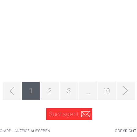
1
2
3
...
10
Suchagent
O-APP
ANZEIGE AUFGEBEN
COPYRIGHT 