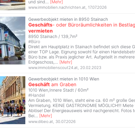
und sind
...
[
Mehr
]
www.immobilien.nachrichten.at
,
17.07.2026
Gewerbeobjekt mieten in 8950 Stainach
Geschäfts
- oder Büroräumlichkeiten in Bestla
vermieten
8950 Stainach / 139,7m²
#
Büro
Direkt am Hauptplatz in Stainach befindet sich diese 
einer TOP Lage. Eignung sowohl für einen Handelsbetr
Büro bzw. als Praxis jeglicher Art. Aufgeteilt in mehre
Erdgeschoss,
...
[
Mehr
]
www.immobilienscout24.at
,
20.02.2023
Gewerbeobjekt mieten in 1010 Wien
Geschäft
am Graben
1010 Wien,Innere Stadt / 60m²
#
Handel
Am Graben, 1010 Wien, steht eine ca. 60 m² große Ges
Vermietung. KEINE GASTRONOMIE MÖGLICH!!! Miete v
Ablöse! Der Energieausweis wird nachgereicht. Fotos te
Bei
...
[
Mehr
]
www.dibeo.at
,
30.07.2026