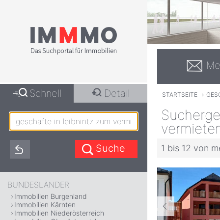
Me
Schnell
Detail
STARTSEITE
›
GESC
Suchergeb
vermiete
1 bis 12 von m
BUNDESLÄNDER
Immobilien Burgenland
Immobilien Kärnten
Immobilien Niederösterreich