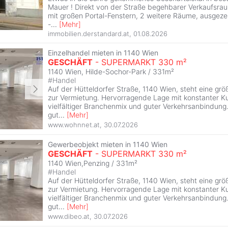
Mauer ! Direkt von der Straße begehbarer Verkaufsra
mit großen Portal-Fenstern, 2 weitere Räume, ausgezei
-
...
[
Mehr
]
immobilien.derstandard.at
,
01.08.2026
Einzelhandel mieten in 1140 Wien
GESCHÄFT
- SUPERMARKT 330 m²
1140 Wien, Hilde-Sochor-Park / 331m²
#
Handel
Auf der Hütteldorfer Straße, 1140 Wien, steht eine gr
zur Vermietung. Hervorragende Lage mit konstanter K
vielfältiger Branchenmix und guter Verkehrsanbindung. 
gut
...
[
Mehr
]
www.wohnnet.at
,
30.07.2026
Gewerbeobjekt mieten in 1140 Wien
GESCHÄFT
- SUPERMARKT 330 m²
1140 Wien,Penzing / 331m²
#
Handel
Auf der Hütteldorfer Straße, 1140 Wien, steht eine gr
zur Vermietung. Hervorragende Lage mit konstanter K
vielfältiger Branchenmix und guter Verkehrsanbindung. 
gut
...
[
Mehr
]
www.dibeo.at
,
30.07.2026