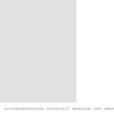
ck
Weiter
NUTZUNGSBEDINGUNGEN
DATENSCHUTZ
IMPRESSUM
TIPPS
IMMM