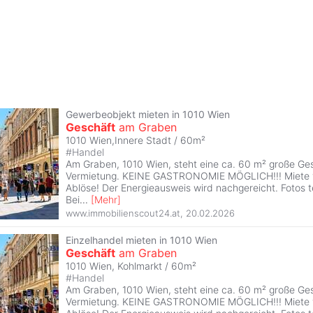
Gewerbeobjekt mieten in 1010 Wien
Geschäft
am Graben
1010 Wien,Innere Stadt / 60m²
#
Handel
Am Graben, 1010 Wien, steht eine ca. 60 m² große Ges
Vermietung. KEINE GASTRONOMIE MÖGLICH!!! Miete v
Ablöse! Der Energieausweis wird nachgereicht. Fotos te
Bei
...
[
Mehr
]
www.immobilienscout24.at
,
20.02.2026
Einzelhandel mieten in 1010 Wien
Geschäft
am Graben
1010 Wien, Kohlmarkt / 60m²
#
Handel
Am Graben, 1010 Wien, steht eine ca. 60 m² große Ges
Vermietung. KEINE GASTRONOMIE MÖGLICH!!! Miete v