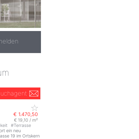
melden
zum
uchagent
€ 1.470,50
€ 19,10 / m²
keit
#
Terrasse
ZurÃ
ort ein neu
gasse 19 im Ortskern