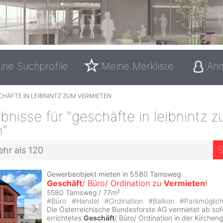
ine Suchprofile
Meine Merkliste
An
HÄFTE IN LEIBNINTZ ZUM VERMIETEN
nisse für "geschäfte in leibnintz 
n"
S
ehr als 120
Gewerbeobjekt mieten in 5580 Tamsweg
Geschäft
/ Büro/ Ordination zu
Vermieten
!
5580 Tamsweg / 77m²
#
Büro
#
Handel
#
Ordination
#
Balkon
#
Parkmöglich
Die Österreichische Bundesforste AG vermietet ab sof
errichtetes
Geschäft
/ Büro/ Ordination in der Kirchen