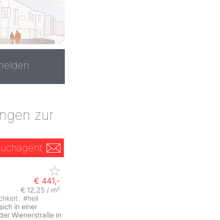
melden
ngen zur
uchagent
€ 441,-
€ 12,25 / m²
chkeit
#
hell
ich in einer
der Wienerstraße in