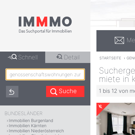
Me
Schnell
Detail
STARTSEITE
›
GEN
Sucherge
miete in 
1 bis 12 von m
BUNDESLÄNDER
Immobilien Burgenland
Immobilien Kärnten
Immobilien Niederösterreich