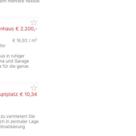
amt mehrere flexibel
enhaus
€ 2.200,-
€ 16,92 / m²
ZurÃ
ller
us in ruhiger
una und Garage
 für die ganze
ptplatz
€ 10,34
zu vermieten! Die
ch in zentraler Lage
limatisierung