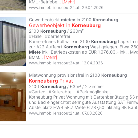
KMU-Betriebe
...
[
Mehr
]
www.immobilienscout24.at
,
29.04.2026
Gewerbeobjekt
mieten
in 2100
Korneuburg
Gewerbeobjekt in
Korneuburg
2100
Korneuburg
/ 260m²
#
Halle
#
barrierefrei
Barrierefreies Kalthalle in 2100
Korneuburg
Lage: In u
zur A22 Auffahrt
Korneuburg
West gelegen. Etwa 260
Miete
inkl. Betriebskosten ab EUR 1.976,00,- inkl.. Mw
BMM
...
[
Mehr
]
www.immobilienscout24.at
,
13.04.2026
Mietwohnung provisionsfrei in 2100
Korneuburg
Korneuburg
Privat
2100
Korneuburg
/ 63m² /
2 Zimmer
#
Garten
#
Kellerabteil
#
Parkmöglichkeit
Korneuburg Privat Wohnung mit Gartenbenützung 63
und Bad eingerichtet sehr gute Ausstattung SAT Fer
Abstellplatz HWB 58,7 Miete € 787,50 inkl allg BK Kau
www.immobilienscout24.at
,
07.08.2026