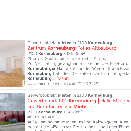
Gewerbeobjekt
mieten
in 2100
Korneuburg
Zentrum
Korneuburg
: Tolles Altbaubüro
2100
Korneuburg
/ 139,35m²
#
Büro
#
Gastronomie
#
Handel
#
Altbau
Zur Vermietung gelangt ein ansprechendes Eck-Büro, 
Korneuburger
Hauptplatz an der Wiener Straße Ecke
Korneuburg
befindet. Der außerordentlich nett gestal
Korneuburg
...
[
Mehr
]
www.immobilienscout24.at
,
02.03.2026
Gewerbeobjekt
mieten
in 2100
Korneuburg
Gewerbepark K01-
Korneuburg
| Halle MLager
und Büroflächen zur
Miete
2100
Korneuburg
/ 3860m²
#
Büro
#
Halle
Auf einem hochmodernen und zentralgelegenen Areal 
besteht die Möglichkeit Produktions- und Lagerfläche