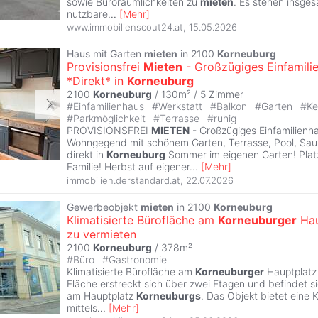
sowie Büroräumlichkeiten zu
mieten
. Es stehen insges
nutzbare
...
[
Mehr
]
www.immobilienscout24.at
,
15.05.2026
Haus mit Garten
mieten
in 2100
Korneuburg
Provisionsfrei
Mieten
- Großzügiges Einfamili
*Direkt* in
Korneuburg
2100
Korneuburg
/ 130m² /
5 Zimmer
#
Einfamilienhaus
#
Werkstatt
#
Balkon
#
Garten
#
Ke
#
Parkmöglichkeit
#
Terrasse
#
ruhig
PROVISIONSFREI
MIETEN
- Großzügiges Einfamilienha
Wohngegend mit schönem Garten, Terrasse, Pool, Sa
direkt in
Korneuburg
Sommer im eigenen Garten! Platz
Familie! Herbst auf eigener
...
[
Mehr
]
immobilien.derstandard.at
,
22.07.2026
Gewerbeobjekt
mieten
in 2100
Korneuburg
Klimatisierte Bürofläche am
Korneuburger
Hau
zu vermieten
2100
Korneuburg
/ 378m²
#
Büro
#
Gastronomie
Klimatisierte Bürofläche am
Korneuburger
Hauptplatz 
Fläche erstreckt sich über zwei Etagen und befindet si
am Hauptplatz
Korneuburgs
. Das Objekt bietet eine K
mittels
...
[
Mehr
]