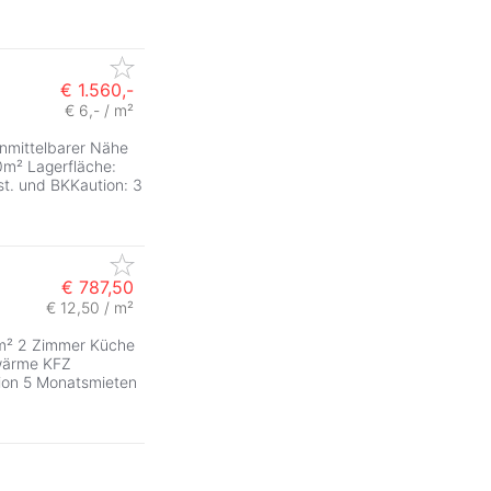
€ 1.560,-
€ 6,- / m²
nmittelbarer Nähe
m² Lagerfläche:
st. und BKKaution: 3
€ 787,50
€ 12,50 / m²
 m² 2 Zimmer Küche
nwärme KFZ
tion 5 Monatsmieten