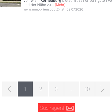
von Wien.
Korneuburg
bietet mit seiner sehr guten V
und der Nähe zu
...
[
Mehr
]
www.immobilienscout24.at
,
09.07.2026
1
2
3
...
10
Suchagent