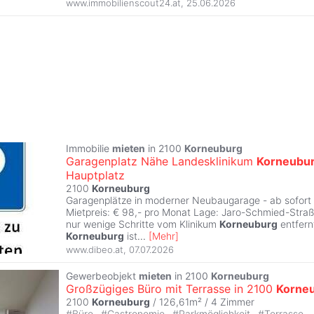
www.immobilienscout24.at
,
25.06.2026
Immobilie
mieten
in 2100
Korneuburg
Garagenplatz Nähe Landesklinikum
Korneubu
Hauptplatz
2100
Korneuburg
Garagenplätze in moderner Neubaugarage - ab sofort 
Mietpreis: € 98,- pro Monat Lage: Jaro-Schmied-Stra
nur wenige Schritte vom Klinikum
Korneuburg
entfern
Korneuburg
ist
...
[
Mehr
]
www.dibeo.at
,
07.07.2026
Gewerbeobjekt
mieten
in 2100
Korneuburg
Großzügiges Büro mit Terrasse in 2100
Korne
2100
Korneuburg
/ 126,61m² /
4 Zimmer
#
Büro
#
Gastronomie
#
Parkmöglichkeit
#
Terrasse