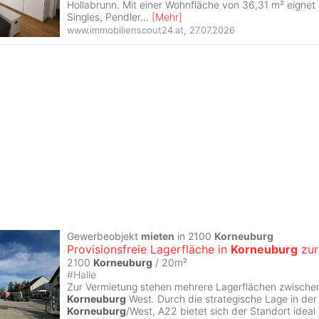
Hollabrunn. Mit einer Wohnfläche von 36,31 m² eignet s
Singles, Pendler
...
[
Mehr
]
www.immobilienscout24.at
,
27.07.2026
Gewerbeobjekt
mieten
in 2100
Korneuburg
Provisionsfreie Lagerfläche in
Korneuburg
zu
2100
Korneuburg
/ 20m²
#
Halle
Zur Vermietung stehen mehrere Lagerflächen zwische
Korneuburg
West. Durch die strategische Lage in der
Korneuburg
/West, A22 bietet sich der Standort ideal 