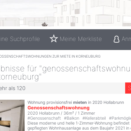
ine Suchprofile
Meine Merkliste
An
OSSENSCHAFTSWOHNUNGEN ZUR MIETE IN KORNEUBURG
bnisse für "genossenschaftswohnu
korneuburg"
S
ehr als 120
Wohnung provisionsfrei
mieten
in 2020 Hollabrunn
Genossenschaftswohnung
2020 Hollabrunn / 36m² /
1 Zimmer
#
Genossenschaft
#
Balkon
#
Kellerabteil
#
Parkmögli
Diese moderne und helle 1-Zimmer-Wohnung befindet s
gepflegten Wohnhausanlage aus dem Baujahr 2021 in 