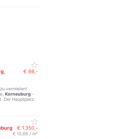
rg
,
€ 98,-
zu vermieten!
ße,
Korneuburg
-
t. Der Hauptplatz
uburg
€ 1.350,-
€ 10,66 / m²