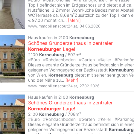
Top 1 befindet sich im Erdgeschoss und bietet auf ca.
Nutzfläche: 3 Zimmer Wohnküche Badezimmer Abstel
WCTerrasse ca. 8,68m²Zusätzlich zu der Top 1 kann ei
€ 97,00 monatlich
...
[
Mehr
]
www.immobilienscout24.at
,
04.06.2026
Haus kaufen in 2100
Korneuburg
Schönes Gründerzeithaus in zentraler
Korneuburger
Lage!
2100
Korneuburg
/ 502m²
#
Büro
#
Rohdachboden
#
Garten
#
Keller
#
Parkmögl
Dieses elegante Gründerzeithaus befindet sich in einer
gelegenen Wohngegend der Bezirksstadt
Korneuburg
von Wien.
Korneuburg
bietet mit seiner sehr guten V
und der Nähe zu
...
[
Mehr
]
www.immobilienscout24.at
,
27.02.2026
Haus kaufen in 2100
Korneuburg
Schönes Gründerzeithaus in zentraler
Korneuburger
Lage!
2100
Korneuburg
/ 708m²
#
Büro
#
Rohdachboden
#
Garten
#
Keller
#
Parkmögl
Dieses elegante Gründerzeithaus befindet sich in einer
gelegenen Wohngegend der Bezirksstadt
Korneuburg