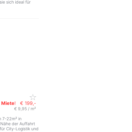
ie sich ideal für
r
Miete
!
€ 199,-
€ 9,95 / m²
n 7-22m² in
 Nähe der Auffahrt
für City-Logistik und