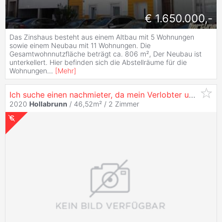
€ 1.650.000,-
Das Zinshaus besteht aus einem Altbau mit 5 Wohnungen
sowie einem Neubau mit 11 Wohnungen. Die
Gesamtwohnnutzfläche beträgt ca. 806 m², Der Neubau ist
unterkellert. Hier befinden sich die Abstellräume für die
Wohnungen
...
[
Mehr
]
Ich suche einen nachmieter, da mein Verlobter und ich mit der Renovierung unseres Hauses fast fertig sind
2020
Hollabrunn
/ 46,52m² /
2 Zimmer