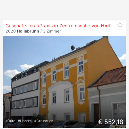
Geschäftslokal/Praxis in Zentrumsnähe von
Hollabrunn
2020
Hollabrunn
/
3 Zimmer
€ 552,18
#
Büro
#
Handel
#
Ordination