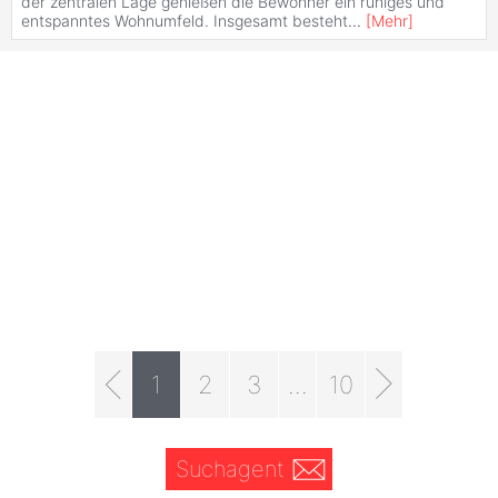
der zentralen Lage genießen die Bewohner ein ruhiges und
entspanntes Wohnumfeld. Insgesamt besteht
...
[
Mehr
]
1
2
3
...
10
Suchagent