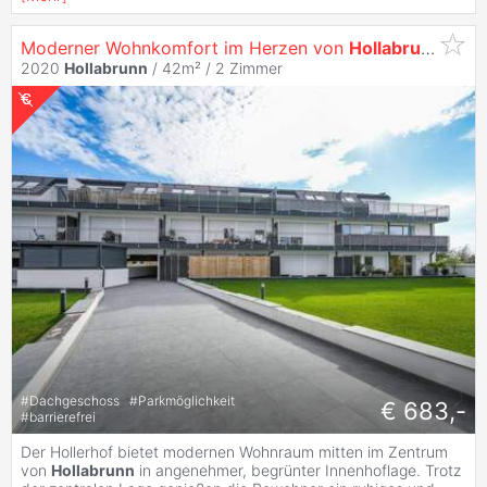
Moderner Wohnkomfort im Herzen von
Hollabrunn
– Der
2020
Hollabrunn
/ 42m² /
2 Zimmer
#
Dachgeschoss
#
Parkmöglichkeit
€ 683,-
#
barrierefrei
Der Hollerhof bietet modernen Wohnraum mitten im Zentrum
von
Hollabrunn
in angenehmer, begrünter Innenhoflage. Trotz