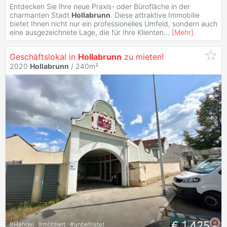
Entdecken Sie Ihre neue Praxis- oder Bürofläche in der
charmanten Stadt
Hollabrunn
. Diese attraktive Immobilie
bietet Ihnen nicht nur ein professionelles Umfeld, sondern auch
eine ausgezeichnete Lage, die für Ihre Klienten
...
[
Mehr
]
Geschäftslokal in
Hollabrunn
zu mieten!
2020
Hollabrunn
/ 240m²
€ 1.425,-
#
Handel
#
möbliert
#
unbefristet