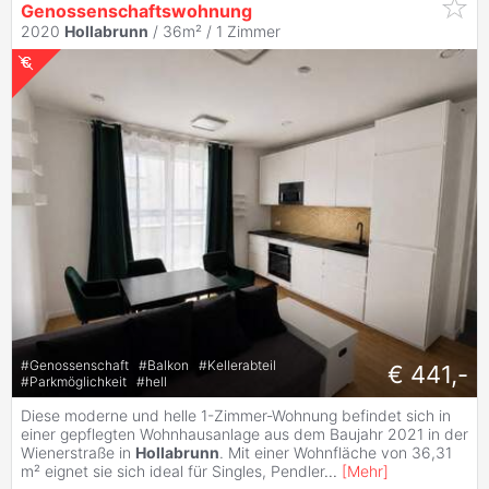
Genossenschaftswohnung
2020
Hollabrunn
/ 36m² /
1 Zimmer
#
Genossenschaft
#
Balkon
#
Kellerabteil
€ 441,-
#
Parkmöglichkeit
#
hell
Diese moderne und helle 1-Zimmer-Wohnung befindet sich in
einer gepflegten Wohnhausanlage aus dem Baujahr 2021 in der
Wienerstraße in
Hollabrunn
. Mit einer Wohnfläche von 36,31
m² eignet sie sich ideal für Singles, Pendler
...
[
Mehr
]