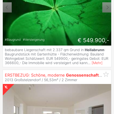
€ 549.900,-
#
Baugrund
#
Versteigerung
bebaubare Liegenschaft mit 2.337 qm Grund in
Hollabrunn
:
Baugrundstück mit Gartenhütte - Flächenwidmung: Bauland
Wohngebiet Schätzwert: EUR 549900,- geringstes Gebot: EUR
366600,- Die Immobilie wird versteigert und kann
...
[
Mehr
]
ERSTBEZUG: Schöne, moderne
Genossenschaftswohnung
2013 Großstelzendorf / 56,53m² /
2 Zimmer