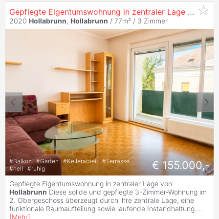
Gepflegte Eigentumswohnung in zentraler Lage von
Hol
2020
Hollabrunn
,
Hollabrunn
/ 77m² /
3 Zimmer
#
Balkon
#
Garten
#
Kellerabteil
#
Terrasse
€ 155.000,-
#
hell
#
ruhig
Gepflegte Eigentumswohnung in zentraler Lage von
Hollabrunn
Diese solide und gepflegte 3-Zimmer-Wohnung im
2. Obergeschoss überzeugt durch ihre zentrale Lage, eine
funktionale Raumaufteilung sowie laufende Instandhaltung.
...
[
Mehr
]