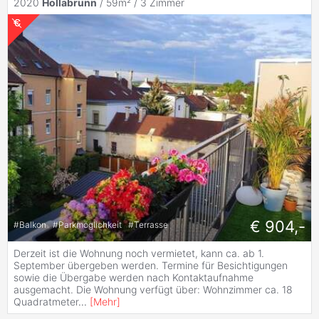
2020
Hollabrunn
/ 59m² /
3 Zimmer
€ 904,-
#
Balkon
#
Parkmöglichkeit
#
Terrasse
Derzeit ist die Wohnung noch vermietet, kann ca. ab 1.
September übergeben werden. Termine für Besichtigungen
sowie die Übergabe werden nach Kontaktaufnahme
ausgemacht. Die Wohnung verfügt über: Wohnzimmer ca. 18
Quadratmeter
...
[
Mehr
]