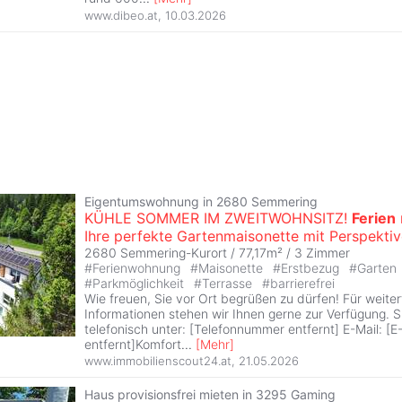
www.dibeo.at
,
10.03.2026
Eigentumswohnung in 2680 Semmering
KÜHLE SOMMER IM ZWEITWOHNSITZ!
Ferien
Ihre perfekte Gartenmaisonette mit Perspektiv
2680 Semmering-Kurort / 77,17m² /
3 Zimmer
#
Ferienwohnung
#
Maisonette
#
Erstbezug
#
Garten
#
Parkmöglichkeit
#
Terrasse
#
barrierefrei
Wie freuen, Sie vor Ort begrüßen zu dürfen! Für weite
Informationen stehen wir Ihnen gerne zur Verfügung. S
telefonisch unter: [Telefonnummer entfernt] E-Mail: [
entfernt]Komfort
...
[
Mehr
]
www.immobilienscout24.at
,
21.05.2026
Haus provisionsfrei mieten in 3295 Gaming