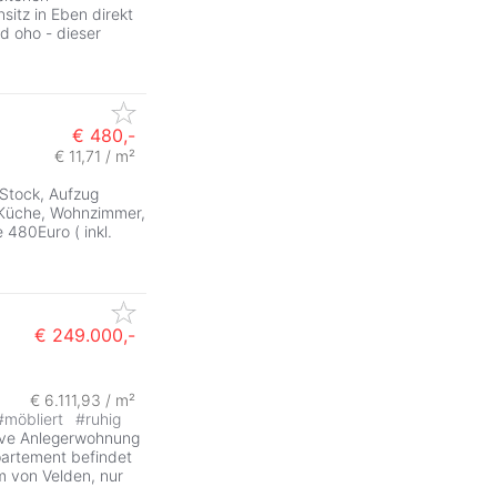
sitz in Eben direkt
d oho - dieser
€ 480,-
€ 11,71 / m²
 Stock, Aufzug
Küche, Wohnzimmer,
480Euro ( inkl.
€ 249.000,-
€ 6.111,93 / m²
#
möbliert
#
ruhig
tive Anlegerwohnung
partement befindet
m von Velden, nur