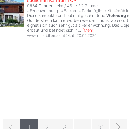
südlichen Kärnten TOP
9634 Gundersheim / 48m² /
2 Zimmer
#
Ferienwohnung
#
Balkon
#
Parkmöglichkeit
#
möbli
Diese kompakte und optimal geschnittene
Wohnung
i
Gundersheim kann erworben werden und ist ab sofort 
eignet sich auch sehr gut als Ferienwohnung. Das Obj
erbaut und befindet sich in
...
[
Mehr
]
www.immobilienscout24.at
,
20.05.2026
1
2
3
...
10