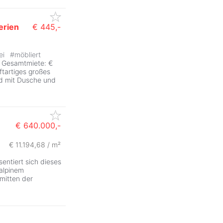
erien
€ 445,-
rei
#
möbliert
n Gesamtmiete: €
oftartiges großes
ad mit Dusche und
€ 640.000,-
€ 11.194,68 / m²
sentiert sich dieses
 alpinem
mitten der