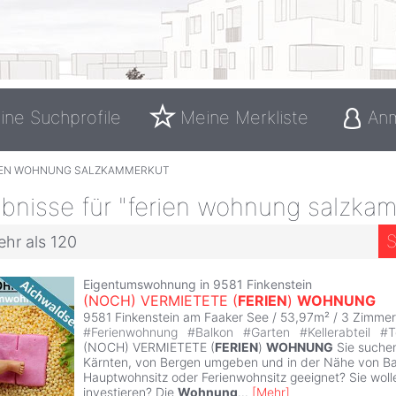
ine Suchprofile
Meine Merkliste
An
IEN WOHNUNG SALZKAMMERKUT
bnisse für "ferien wohnung salzka
S
ehr als 120
Eigentumswohnung in 9581 Finkenstein
(NOCH) VERMIETETE (
FERIEN
)
WOHNUNG
9581 Finkenstein am Faaker See / 53,97m² /
3 Zimmer
#
Ferienwohnung
#
Balkon
#
Garten
#
Kellerabteil
#
T
(NOCH) VERMIETETE (
FERIEN
)
WOHNUNG
Sie suche
Kärnten, von Bergen umgeben und in der Nähe von B
Hauptwohnsitz oder Ferienwohnsitz geeignet? Sie wolle
investieren? Die
Wohnung
...
[
Mehr
]