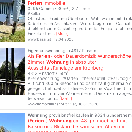
Ferien
Immobilie
3295 Gaming / 30m² /
2 Zimmer
#
Keller
Objektbeschreibung Überbauter Wohnwagen mit direk
Kabelfernseh Anschluß voll Wintertauglich mit Gasheit
direkt mit einer Gasleitung verbunden Es gibt auch ein
Einzelbetten
...
[
Mehr
]
www.bazar.at
,
12.04.2026
Eigentumswohnung in 4812 Pinsdorf
Als
Ferien
- oder Dauerdomizil: Wunderschöne
Zimmer-
Wohnung
in absoluter
Aussichts-/Ruhelage am Kronberg
4812 Pinsdorf / 59m²
#
Ferienwohnung
#
Garten
#
Kellerabteil
#
Parkmöglic
Auf rund 800 m Seehöhe und damit häufig oberhalb d
gelegen, befindet sich dieses 3-Zimmer-Apartment im 
Hauses mit nur vier Wohneinheiten. Die kürzlich abge
teilweise noch
...
[
Mehr
]
www.immobilienscout24.at
,
16.06.2026
Wohnung
provisionsfrei kaufen in 9634 Gundersheim
(
Ferien
-)
Wohnung
ca. 48 qm moebliert mit
Balkon und Blick in die karnischen Alpen im