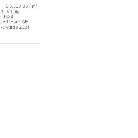
€ 3.520,83 / m²
ert
#
ruhig
n 9634
verfügbar. Sie
ekt wurde 2021