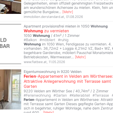
Gelegenheiten, einen offiziell genehmigten Freizeitwohn
am wunderschönen Achensee zu mieten. Klein, fein un
gemütliche Bungalow
...
[
Mehr
]
immobilien.derstandard.at
,
01.08.2026
Apartment provisionsfrei mieten in 1050
Wohnung
Wohnung
zu vermieten
1050
Wohnung
/ 41m² /
1 Zimmer
#
Balkon
#
möbliert
#
ruhig
Wohnung
im 1050 Wien, Fendigasse zu vermieten. 4.
vorhanden. 36,72m2 + Loggia 4,21m2 VZ, Bad+ WZ, 
begehbare Garderobe, möbliert Pauschal Monatsmiete 
Betriebskosten, Warmwasser
...
[
Mehr
]
www.flatbee.at
,
11.05.2026
Eigentumswohnung in 9220 Velden
Ferien
-Appartement in Velden am Wörthersee:
Attraktive Anlegerwohnung mit Terrasse samt
Garten
9220 Velden am Wörther See / 40,74m² /
2 Zimmer
#
Ferienwohnung
#
Garten
#
Kellerabteil
#
Terrasse
Ferien
-Appartement in Velden am Wörthersee: Attrak
mit Terrasse samt Garten Dieses gepflegte Garten-Ap
sich in begehrter, ruhiger Wohnlage, nahe dem Zentru
rund 600
...
[
Mehr
]