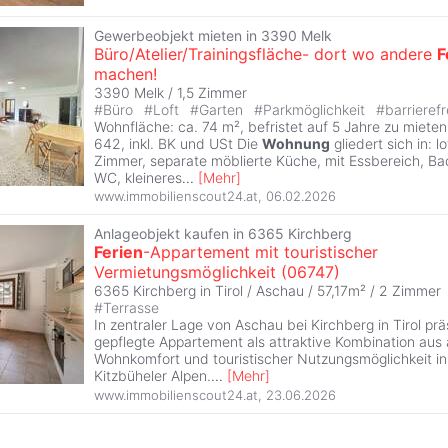
Gewerbeobjekt mieten in 3390 Melk
Büro/Atelier/Trainingsfläche- dort wo andere
F
machen!
3390 Melk /
1,5 Zimmer
#
Büro
#
Loft
#
Garten
#
Parkmöglichkeit
#
barrieref
Wohnfläche: ca. 74 m², befristet auf 5 Jahre zu miete
642, inkl. BK und USt Die
Wohnung
gliedert sich in: l
Zimmer, separate möblierte Küche, mit Essbereich, B
WC, kleineres
...
[
Mehr
]
www.immobilienscout24.at
,
06.02.2026
Anlageobjekt kaufen in 6365 Kirchberg
Ferien
-Appartement mit touristischer
Vermietungsmöglichkeit (06747)
6365 Kirchberg in Tirol / Aschau / 57,17m² /
2 Zimmer
#
Terrasse
In zentraler Lage von Aschau bei Kirchberg in Tirol prä
gepflegte Appartement als attraktive Kombination aus
Wohnkomfort und touristischer Nutzungsmöglichkeit in
Kitzbüheler Alpen.
...
[
Mehr
]
www.immobilienscout24.at
,
23.06.2026