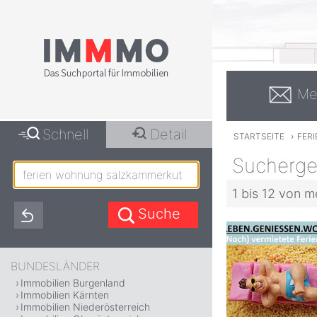
Me
Schnell
Detail
STARTSEITE
›
FER
Sucherge
1 bis 12 von m
BUNDESLÄNDER
Immobilien Burgenland
Immobilien Kärnten
Immobilien Niederösterreich