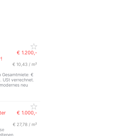
n
€ 1.200,-
!
€ 10,43 / m²
en Gesamtmiete: €
l. USt verrechnet.
, modernes neu
ter
€ 1.000,-
€ 27,78 / m²
ZurÃ
se
eltenen