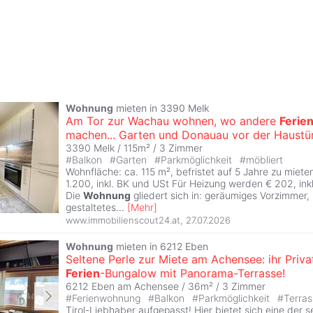
Wohnung
mieten in 3390 Melk
Am Tor zur Wachau wohnen, wo andere
Ferie
machen... Garten und Donauau vor der Haustür
3390 Melk / 115m² /
3 Zimmer
#
Balkon
#
Garten
#
Parkmöglichkeit
#
möbliert
Wohnfläche: ca. 115 m², befristet auf 5 Jahre zu miet
1.200, inkl. BK und USt Für Heizung werden € 202, ink
Die
Wohnung
gliedert sich in: geräumiges Vorzimmer
gestaltetes
...
[
Mehr
]
www.immobilienscout24.at
,
27.07.2026
Wohnung
mieten in 6212 Eben
Seltene Perle zur Miete am Achensee: ihr Priva
Ferien
-Bungalow mit Panorama-Terrasse!
6212 Eben am Achensee / 36m² /
3 Zimmer
#
Ferienwohnung
#
Balkon
#
Parkmöglichkeit
#
Terras
Tirol-Liebhaber aufgepasst! Hier bietet sich eine der s