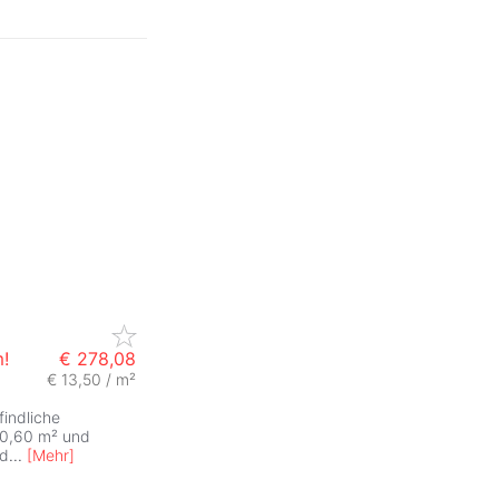
!
€ 278,08
€ 13,50 / m²
indliche
20,60 m² und
ad
...
[
Mehr
]