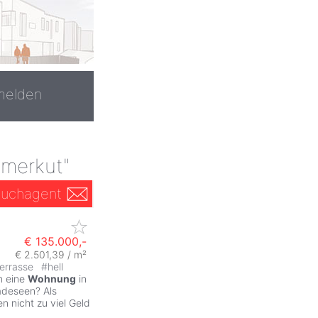
melden
mmerkut"
uchagent
€ 135.000,-
€ 2.501,39 / m²
errasse
#
hell
n eine
Wohnung
in
adeseen? Als
n nicht zu viel Geld