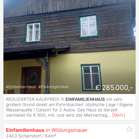
€ 285.000,-
#
Einfamilienhaus
#
Parkmöglichkeit
REDUZIERTER KAUFPREIS !!!
EINFAMILIENHAUS
mit sehr
großem Grund direkt am Pyhrnbacherl. Idyllische Lage ! Eigene
Wasserquelle ! Carport für 2 Autos. Das Haus ist derzeit
vermietet für € 900, mtl. und wird der Mietvertrag
...
[
Mehr
]
Einfamilienhaus
in Wildungsmauer
2403 Scharndorf / 64m²