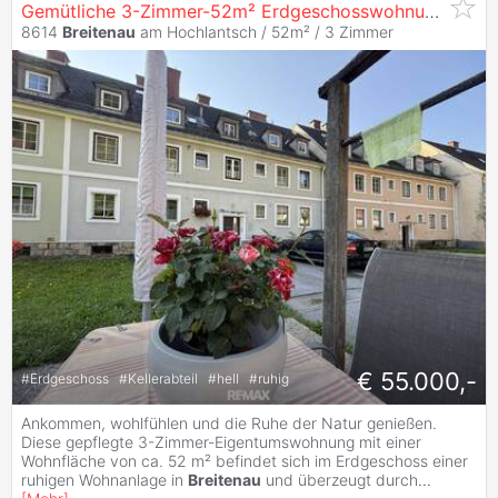
Gemütliche 3-Zimmer-52m² Erdgeschosswohnung mit moderner Küche und Bad in idyllischer naturnaher Wohnlage in
8614
Breitenau
am Hochlantsch / 52m² /
3 Zimmer
€ 55.000,-
#
Erdgeschoss
#
Kellerabteil
#
hell
#
ruhig
Ankommen, wohlfühlen und die Ruhe der Natur genießen.
Diese gepflegte 3-Zimmer-Eigentumswohnung mit einer
Wohnfläche von ca. 52 m² befindet sich im Erdgeschoss einer
ruhigen Wohnanlage in
Breitenau
und überzeugt durch
...