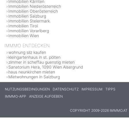
Immobilien Kärnten
Immobilien Niederösterreich
Immobilien Oberösterreich
Immobilien Salzburg
Immobilien Steiermark
Immobilien Tirol
Immobilien Vorarlberg
Immobilien Wien
IMMMO ENTDECKEN
wohnung silz kaufen
kleingartenhaus in st. pölten
zimmer in scheffau guenstig mieten
Sanatorium Hera, 1090 Wien Alsergrund
haus neunkirchen mieten
Mietwohnungen in Salzburg
NUTZUNGSBEDINGUNGEN
DATENSCHUTZ
IMPRESSUM
TIPPS
IMMMO-APP
ANZEIGE AUFGEBEN
COPYRIGHT 2009-2026 IMMMO.AT