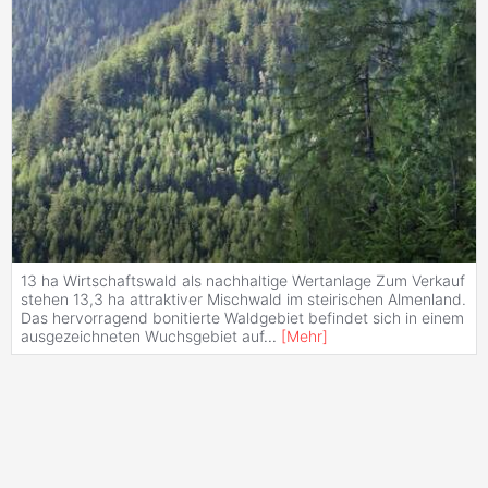
13 ha Wirtschaftswald als nachhaltige Wertanlage Zum Verkauf
stehen 13,3 ha attraktiver Mischwald im steirischen Almenland.
Das hervorragend bonitierte Waldgebiet befindet sich in einem
ausgezeichneten Wuchsgebiet auf
...
[
Mehr
]