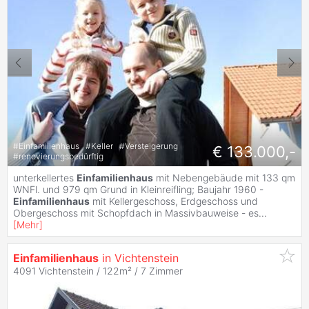
#
Einfamilienhaus
#
Keller
#
Versteigerung
€ 133.000,-
#
renovierungsbedürftig
unterkellertes
Einfamilienhaus
mit Nebengebäude mit 133 qm
WNFl. und 979 qm Grund in Kleinreifling; Baujahr 1960 -
Einfamilienhaus
mit Kellergeschoss, Erdgeschoss und
Obergeschoss mit Schopfdach in Massivbauweise - es
...
[
Mehr
]
Einfamilienhaus
in Vichtenstein
4091 Vichtenstein / 122m² /
7 Zimmer