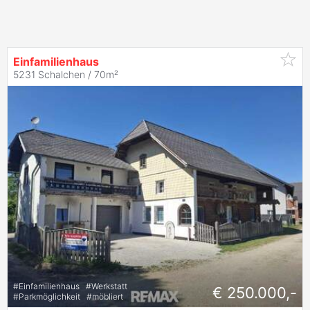
Einfamilienhaus
5231 Schalchen / 70m²
#
Einfamilienhaus
#
Werkstatt
€ 250.000,-
#
Parkmöglichkeit
#
möbliert