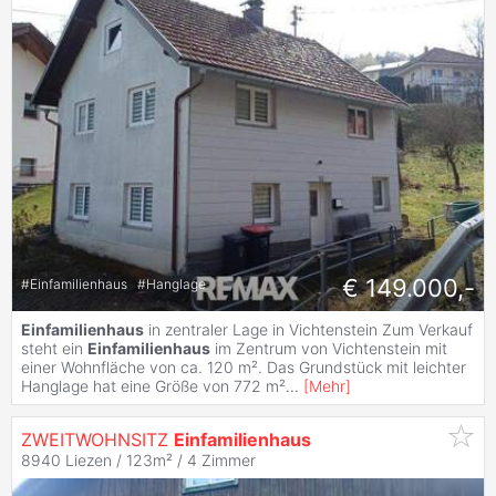
€ 149.000,-
#
Einfamilienhaus
#
Hanglage
Einfamilienhaus
in zentraler Lage in Vichtenstein Zum Verkauf
steht ein
Einfamilienhaus
im Zentrum von Vichtenstein mit
einer Wohnfläche von ca. 120 m². Das Grundstück mit leichter
Hanglage hat eine Größe von 772 m²
...
[
Mehr
]
ZWEITWOHNSITZ
Einfamilienhaus
8940 Liezen / 123m² /
4 Zimmer