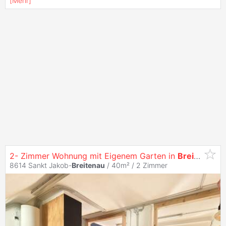
[
Mehr
]
2- Zimmer Wohnung mit Eigenem Garten in
Breitenau
am
8614 Sankt Jakob-
Breitenau
/ 40m² /
2 Zimmer