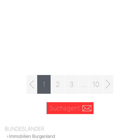
1
2
3
...
10
Suchagent
BUNDESLÄNDER
Immobilien Burgenland