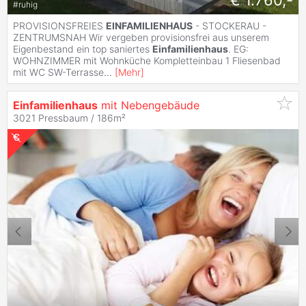
€ 1.760,-
#
ruhig
PROVISIONSFREIES
EINFAMILIENHAUS
- STOCKERAU -
ZENTRUMSNAH Wir vergeben provisionsfrei aus unserem
Eigenbestand ein top saniertes
Einfamilienhaus
. EG:
WOHNZIMMER mit Wohnküche Kompletteinbau 1 Fliesenbad
mit WC SW-Terrasse
...
[
Mehr
]
Einfamilienhaus
mit Nebengebäude
3021 Pressbaum / 186m²