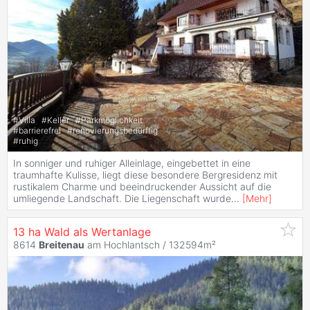
#
Villa
#
Keller
#
Parkmöglichkeit
#
barrierefrei
#
renovierungsbedürftig
#
ruhig
In sonniger und ruhiger Alleinlage, eingebettet in eine
traumhafte Kulisse, liegt diese besondere Bergresidenz mit
rustikalem Charme und beeindruckender Aussicht auf die
umliegende Landschaft. Die Liegenschaft wurde
...
[
Mehr
]
13 ha Wald als Wertanlage
8614
Breitenau
am Hochlantsch / 132594m²