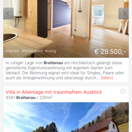
€ 29.500,-
#
Garten
#
Kellerabteil
#
ruhig
In ruhiger Lage von
Breitenau
am Hochlantsch gelangt diese
gemütliche Eigentumswohnung mit eigenem Garten zum
Verkauf. Die Wohnung eignet sich ideal für Singles, Paare oder
auch als Anlegerwohnung und überzeugt durch
...
[
Mehr
]
Villa in Alleinlage mit traumhaftem Ausblick
4591
Breitenau
/ 250m²