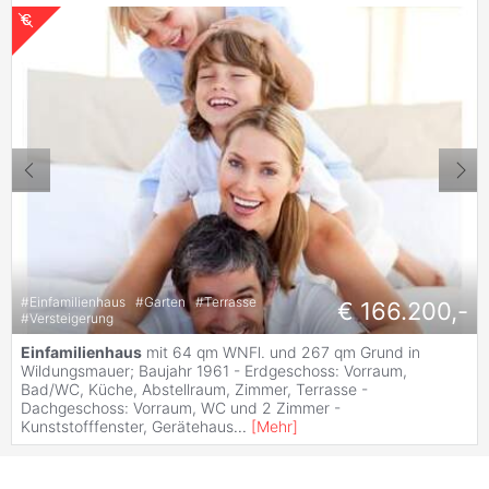
#
Einfamilienhaus
#
Garten
#
Terrasse
€ 166.200,-
#
Versteigerung
Einfamilienhaus
mit 64 qm WNFl. und 267 qm Grund in
Wildungsmauer; Baujahr 1961 - Erdgeschoss: Vorraum,
Bad/WC, Küche, Abstellraum, Zimmer, Terrasse -
Dachgeschoss: Vorraum, WC und 2 Zimmer -
Kunststofffenster, Gerätehaus
...
[
Mehr
]