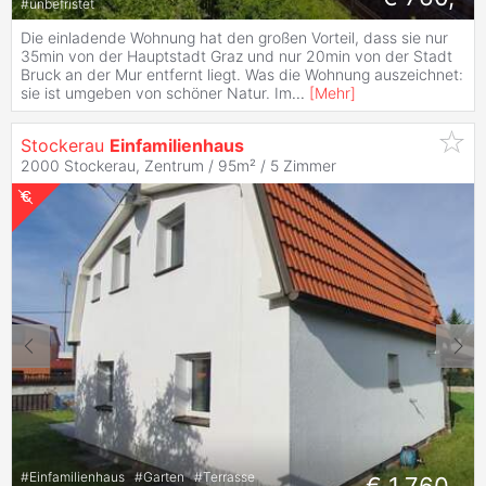
#
unbefristet
Die einladende Wohnung hat den großen Vorteil, dass sie nur
35min von der Hauptstadt Graz und nur 20min von der Stadt
Bruck an der Mur entfernt liegt. Was die Wohnung auszeichnet:
sie ist umgeben von schöner Natur. Im
...
[
Mehr
]
Stockerau
Einfamilienhaus
2000 Stockerau, Zentrum / 95m² /
5 Zimmer
#
Einfamilienhaus
#
Garten
#
Terrasse