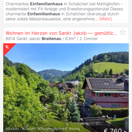
Charmantes
Einfamilienhaus
in Schalchen bei Mattighofen -
modernisiert mit PV-Anlage und Erweiterungspotenzial Dieses
charmante
Einfamilienhaus
in Schalchen überzeugt durch
seine solide Massivbauweise, eine angenehme
...
[
Mehr
]
Wohnen im Herzen von Sankt Jakob — gemütlich, sonnig und mit viel Grün — nur 35min von Graz
8614 Sankt Jakob-
Breitenau
/ 63m² /
2 Zimmer
#
Balkon
#
Garten
#
Parkmöglichkeit
#
ruhig
€ 760,-