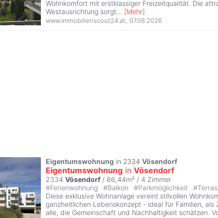
Wohnkomfort mit erstklassiger Freizeitqualität. Die attr
Westausrichtung sorgt
...
[
Mehr
]
www.immobilienscout24.at
,
07.08.2026
Eigentumswohnung
in 2334
Vösendorf
Eigentumswohnung
in
Vösendorf
2334
Vösendorf
/ 86,44m² /
4 Zimmer
#
Ferienwohnung
#
Balkon
#
Parkmöglichkeit
#
Terra
Diese exklusive Wohnanlage vereint stilvollen Wohnko
ganzheitlichen Lebenskonzept - ideal für Familien, als
alle, die Gemeinschaft und Nachhaltigkeit schätzen. Vo