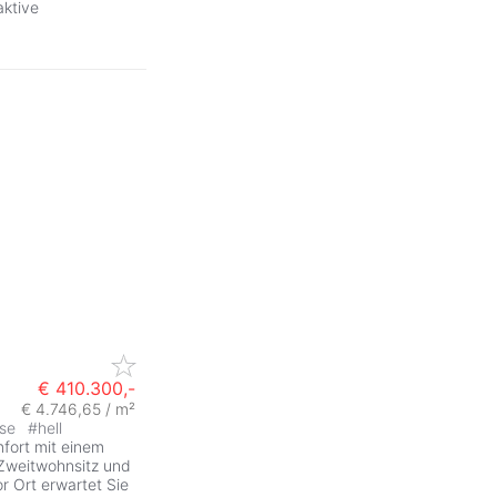
aktive
€ 410.300,-
€ 4.746,65 / m²
sse
#
hell
mfort mit einem
 Zweitwohnsitz und
r Ort erwartet Sie