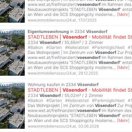
www.wet.at/freifinanziert/
voesendorf
Im Rahmen des
Neubauwohnprojekts "STADTLEBEN
Vösendorf
" ent
an Wien und die SCS Shoppingcity moderne
...
[
Mehr
]
www.immobilienscout24.at
,
17.07.2025
Eigentumswohnung
in 2334
Vösendorf
STADTLEBEN |
Vösendorf
- Mobilität findet S
2334
Vösendorf
/ 55,66m² /
2 Zimmer
#
Balkon
#
Garten
#
Kellerabteil
#
Parkmöglichkeit
#
Das Wohnprojekt | Im Zentrum von
Vösendorf
Zur Pro
www.wet.at/freifinanziert/
voesendorf
Im Rahmen des
Neubauwohnprojekts "STADTLEBEN
Vösendorf
" ent
an Wien und die SCS Shoppingcity moderne
...
[
Mehr
]
www.immobilienscout24.at
,
29.12.2025
Wohnung kaufen in 2334
Vösendorf
STADTLEBEN |
Vösendorf
- Mobilität findet S
2334
Vösendorf
/ 55,02m² /
2 Zimmer
#
Balkon
#
Garten
#
Kellerabteil
#
Parkmöglichkeit
#
Das Wohnprojekt | Im Zentrum von
Vösendorf
Zur Pro
www.wet.at/freifinanziert/
voesendorf
Im Rahmen des
Neubauwohnprojekts "STADTLEBEN
Vösendorf
" ent
an Wien und die SCS Shoppingcity moderne
...
[
Mehr
]
www.immobilienscout24.at
,
03.06.2026