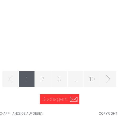
1
2
3
...
10
Suchagent
O-APP
ANZEIGE AUFGEBEN
COPYRIGHT 