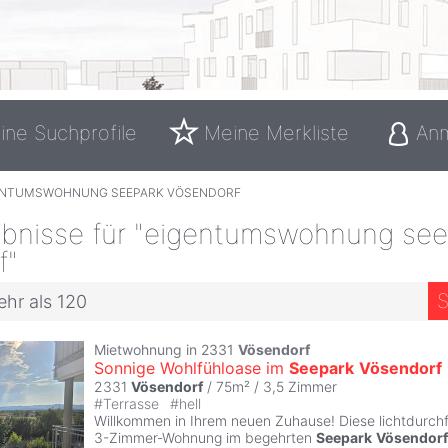
ine Suchprofile
Meine Merkliste
An
ENTUMSWOHNUNG SEEPARK VÖSENDORF
bnisse für "eigentumswohnung see
f"
S
ehr als 120
Mietwohnung in 2331
Vösendorf
Sonnige Wohlfühloase im
Seepark
Vösendorf
2331
Vösendorf
/ 75m² /
3,5 Zimmer
#
Terrasse
#
hell
Willkommen in Ihrem neuen Zuhause! Diese lichtdurchf
3-Zimmer-Wohnung im begehrten
Seepark
Vösendorf