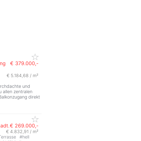
ung
€ 379.000,-
€ 5.184,68 / m²
ZurÃ
urchdachte und
 allen zentralen
Balkonzugang direkt
tadt.
€ 269.000,-
€ 4.832,91 / m²
Terrasse
#
hell