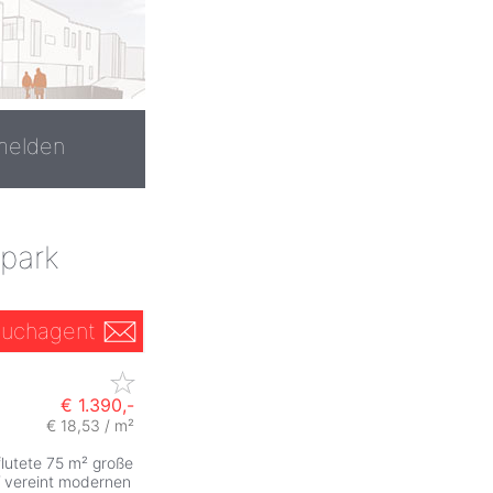
melden
park
uchagent
€ 1.390,-
€ 18,53 / m²
lutete 75 m² große
vereint modernen