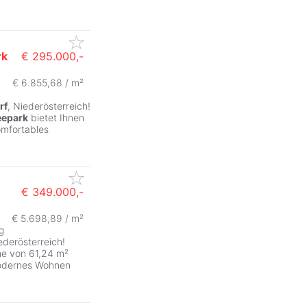
rk
€ 295.000,-
€ 6.855,68 / m²
rf
, Niederösterreich!
eepark
bietet Ihnen
omfortables
€ 349.000,-
€ 5.698,89 / m²
g
ederösterreich!
he von 61,24 m²
 modernes Wohnen