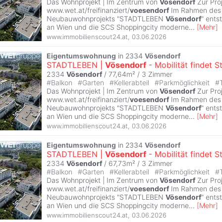
Das Wohnprojekt | Im Zentrum von
Vösendorf
Zur Pro
www.wet.at/freifinanziert/
voesendorf
Im Rahmen des
Neubauwohnprojekts "STADTLEBEN
Vösendorf
" ent
an Wien und die SCS Shoppingcity moderne
...
[
Mehr
]
www.immobilienscout24.at
,
03.06.2026
Eigentumswohnung
in 2334
Vösendorf
STADTLEBEN |
Vösendorf
- Mobilität findet S
2334
Vösendorf
/ 77,64m² /
3 Zimmer
#
Balkon
#
Garten
#
Kellerabteil
#
Parkmöglichkeit
#
Das Wohnprojekt | Im Zentrum von
Vösendorf
Zur Pro
www.wet.at/freifinanziert/
voesendorf
Im Rahmen des
Neubauwohnprojekts "STADTLEBEN
Vösendorf
" ent
an Wien und die SCS Shoppingcity moderne
...
[
Mehr
]
www.immobilienscout24.at
,
03.06.2026
Eigentumswohnung
in 2334
Vösendorf
STADTLEBEN |
Vösendorf
- Mobilität findet S
2334
Vösendorf
/ 67,73m² /
3 Zimmer
#
Balkon
#
Garten
#
Kellerabteil
#
Parkmöglichkeit
#
Das Wohnprojekt | Im Zentrum von
Vösendorf
Zur Pro
www.wet.at/freifinanziert/
voesendorf
Im Rahmen des
Neubauwohnprojekts "STADTLEBEN
Vösendorf
" ent
an Wien und die SCS Shoppingcity moderne
...
[
Mehr
]
www.immobilienscout24.at
,
03.06.2026