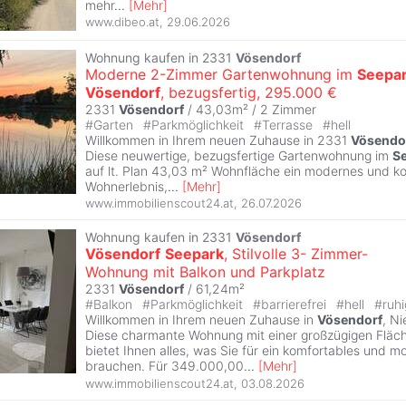
mehr
...
[
Mehr
]
www.dibeo.at
,
29.06.2026
Wohnung kaufen in 2331
Vösendorf
Moderne 2-Zimmer Gartenwohnung im
Seepa
Vösendorf
, bezugsfertig, 295.000 €
2331
Vösendorf
/ 43,03m² /
2 Zimmer
#
Garten
#
Parkmöglichkeit
#
Terrasse
#
hell
Willkommen in Ihrem neuen Zuhause in 2331
Vösendo
Diese neuwertige, bezugsfertige Gartenwohnung im
S
auf lt. Plan 43,03 m² Wohnfläche ein modernes und k
Wohnerlebnis,
...
[
Mehr
]
www.immobilienscout24.at
,
26.07.2026
Wohnung kaufen in 2331
Vösendorf
Vösendorf
Seepark
, Stilvolle 3- Zimmer-
Wohnung mit Balkon und Parkplatz
2331
Vösendorf
/ 61,24m²
#
Balkon
#
Parkmöglichkeit
#
barrierefrei
#
hell
#
ruhi
Willkommen in Ihrem neuen Zuhause in
Vösendorf
, Ni
Diese charmante Wohnung mit einer großzügigen Fläc
bietet Ihnen alles, was Sie für ein komfortables und
brauchen. Für 349.000,00
...
[
Mehr
]
www.immobilienscout24.at
,
03.08.2026