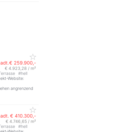
tadt.
€ 259.900,-
€ 4.923,28 / m²
Terrasse
#
hell
jekt-Website:
stehen angrenzend
tadt.
€ 410.300,-
€ 4.746,65 / m²
Terrasse
#
hell
jekt-Website: