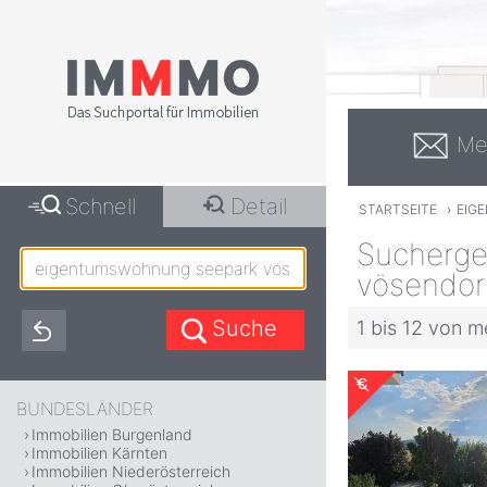
Me
Schnell
Detail
STARTSEITE
›
EIG
Sucherge
vösendor
1 bis 12 von m
BUNDESLÄNDER
Immobilien Burgenland
Immobilien Kärnten
Immobilien Niederösterreich