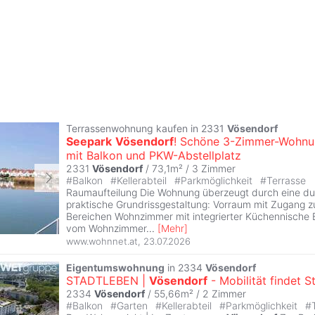
Terrassenwohnung kaufen in 2331
Vösendorf
Seepark
Vösendorf
! Schöne 3-Zimmer-Wohn
mit Balkon und PKW-Abstellplatz
2331
Vösendorf
/ 73,1m² /
3 Zimmer
#
Balkon
#
Kellerabteil
#
Parkmöglichkeit
#
Terrasse
Raumaufteilung Die Wohnung überzeugt durch eine d
praktische Grundrissgestaltung: Vorraum mit Zugang zu
Bereichen Wohnzimmer mit integrierter Küchennische 
vom Wohnzimmer
...
[
Mehr
]
www.wohnnet.at
,
23.07.2026
Eigentumswohnung
in 2334
Vösendorf
STADTLEBEN |
Vösendorf
- Mobilität findet S
2334
Vösendorf
/ 55,66m² /
2 Zimmer
#
Balkon
#
Garten
#
Kellerabteil
#
Parkmöglichkeit
#