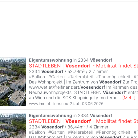
Eigentumswohnung
in 2334
Vösendorf
STADTLEBEN |
Vösendorf
- Mobilität findet S
2334
Vösendorf
/ 52,79m² /
2 Zimmer
#
Balkon
#
Garten
#
Kellerabteil
#
Parkmöglichkeit
#
Das Wohnprojekt | Im Zentrum von
Vösendorf
Zur Pro
www.wet.at/freifinanziert/
voesendorf
Im Rahmen des
Neubauwohnprojekts "STADTLEBEN
Vösendorf
" ent
an Wien und die SCS Shoppingcity moderne
...
[
Mehr
]
www.immobilienscout24.at
,
03.06.2026
Eigentumswohnung
in 2334
Vösendorf
STADTLEBEN |
Vösendorf
- Mobilität findet S
2334
Vösendorf
/ 86,44m² /
4 Zimmer
#
Balkon
#
Garten
#
Kellerabteil
#
Parkmöglichkeit
#
Das Wohnprojekt | Im Zentrum von
Vösendorf
Zur Pro