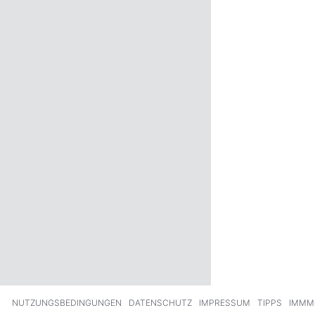
ck
Weiter
NUTZUNGSBEDINGUNGEN
DATENSCHUTZ
IMPRESSUM
TIPPS
IMMM