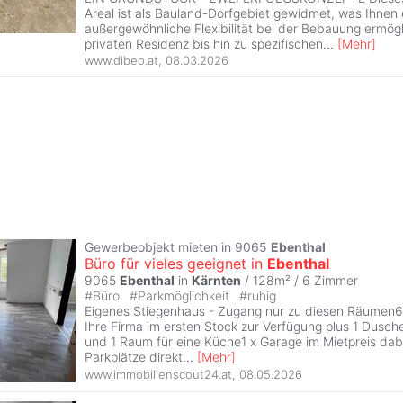
Areal ist als Bauland-Dorfgebiet gewidmet, was Ihnen 
außergewöhnliche Flexibilität bei der Bebauung ermögl
privaten Residenz bis hin zu spezifischen
...
[
Mehr
]
www.dibeo.at
,
08.03.2026
Gewerbeobjekt mieten in 9065
Ebenthal
Büro für vieles geeignet in
Ebenthal
9065
Ebenthal
in
Kärnten
/ 128m² /
6 Zimmer
#
Büro
#
Parkmöglichkeit
#
ruhig
Eigenes Stiegenhaus - Zugang nur zu diesen Räumen6
Ihre Firma im ersten Stock zur Verfügung plus 1 Dusc
und 1 Raum für eine Küche1 x Garage im Mietpreis dabe
Parkplätze direkt
...
[
Mehr
]
www.immobilienscout24.at
,
08.05.2026