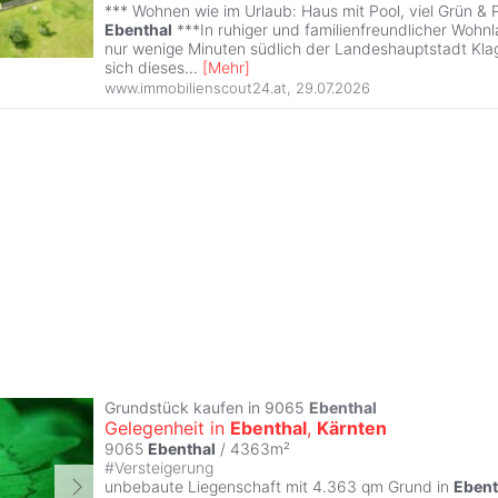
*** Wohnen wie im Urlaub: Haus mit Pool, viel Grün & P
Ebenthal
***In ruhiger und familienfreundlicher Wohn
nur wenige Minuten südlich der Landeshauptstadt Klag
sich dieses
...
[
Mehr
]
www.immobilienscout24.at
,
29.07.2026
Grundstück kaufen in 9065
Ebenthal
Gelegenheit in
Ebenthal
,
Kärnten
9065
Ebenthal
/ 4363m²
#
Versteigerung
unbebaute Liegenschaft mit 4.363 qm Grund in
Ebent