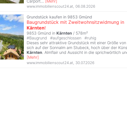
Carport
...
[
Mehr
]
www.immobilienscout24.at
,
06.08.2026
Grundstück kaufen in 9853 Gmünd
Baugrundstück mit Zweitwohnsitzwidmung in
Kärnten
!
9853 Gmünd in
Kärnten
/ 578m²
#
Baugrund
#
aufgeschlossen
#
ruhig
Dieses sehr attraktive Grundstück mit einer Größe von
sich auf der Sonnalm am Stubeck, hoch über der Küns
Kärnten
. Almflair und Aussicht in die sprichwörtlich 
[
Mehr
]
www.immobilienscout24.at
,
30.07.2026