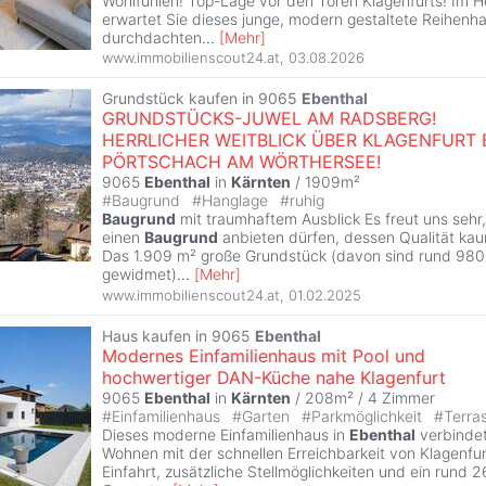
Wohlfühlen! Top-Lage vor den Toren Klagenfurts! Im 
erwartet Sie dieses junge, modern gestaltete Reihenha
durchdachten
...
[
Mehr
]
www.immobilienscout24.at
,
03.08.2026
Grundstück kaufen in 9065
Ebenthal
GRUNDSTÜCKS-JUWEL AM RADSBERG!
HERRLICHER WEITBLICK ÜBER KLAGENFURT 
PÖRTSCHACH AM WÖRTHERSEE!
9065
Ebenthal
in
Kärnten
/ 1909m²
#
Baugrund
#
Hanglage
#
ruhig
Baugrund
mit traumhaftem Ausblick Es freut uns sehr,
einen
Baugrund
anbieten dürfen, dessen Qualität kaum
Das 1.909 m² große Grundstück (davon sind rund 980
gewidmet)
...
[
Mehr
]
www.immobilienscout24.at
,
01.02.2025
Haus kaufen in 9065
Ebenthal
Modernes Einfamilienhaus mit Pool und
hochwertiger DAN-Küche nahe Klagenfurt
9065
Ebenthal
in
Kärnten
/ 208m² /
4 Zimmer
#
Einfamilienhaus
#
Garten
#
Parkmöglichkeit
#
Terra
Dieses moderne Einfamilienhaus in
Ebenthal
verbindet
Wohnen mit der schnellen Erreichbarkeit von Klagenfurt
Einfahrt, zusätzliche Stellmöglichkeiten und ein rund 