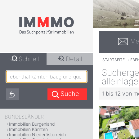
Me
Schnell
Detail
STARTSEITE
›
EBE
Sucherge
alleinlage
1 bis 12 von m
BUNDESLÄNDER
Immobilien Burgenland
Immobilien Kärnten
Immobilien Niederösterreich