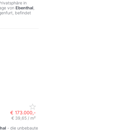
rivatsphäre in
lage von
Ebenthal
,
enfurt, befindet
€ 173.000,-
€ 39,65 / m²
ZurÃ
hal
- die unbebaute