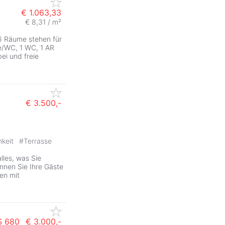
€ 1.063,33
€ 8,31 / m²
ZurÃ
6 Räume stehen für
he/WC, 1 WC, 1 AR
ei und freie
€ 3.500,-
ZurÃ
hkeit
#
Terrasse
lles, was Sie
nnen Sie Ihre Gäste
ten mit
S 680
€ 3.000,-