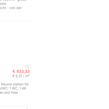
eine
icht - von der
€ 833,33
€ 6,51 / m²
 Räume stehen für
he/WC, 1 WC, 1 AR
i und freie