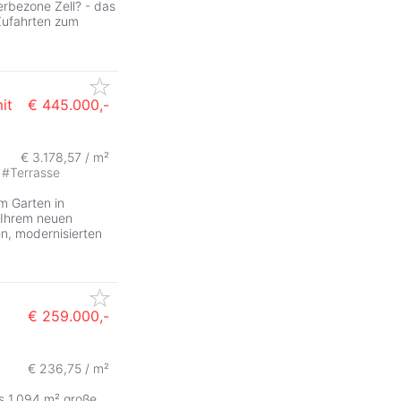
erbezone Zell? - das
Zufahrten zum
it
€ 445.000,-
€ 3.178,57 / m²
#
Terrasse
m Garten in
 Ihrem neuen
n, modernisierten
€ 259.000,-
€ 236,75 / m²
1.094 m² große