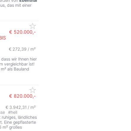
Herzen von
Ebenthal
us, das mit einer
€ 520.000,-
BIS
€ 272,39 / m²
 dass wir Ihnen hier
 vergleichbar ist!
 m² als Bauland
€ 820.000,-
€ 3.942,31 / m²
sse
#
hell
 ruhiges, ländliches
. Eine gepflasterte
26 m² großes