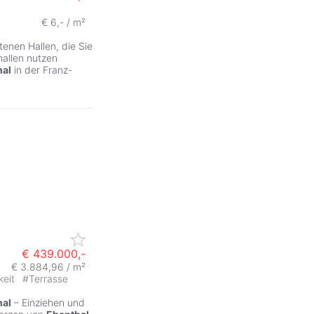
€ 6,- / m²
nen Hallen, die Sie
hallen nutzen
hal
in der Franz-
€ 439.000,-
€ 3.884,96 / m²
keit
#
Terrasse
hal
– Einziehen und