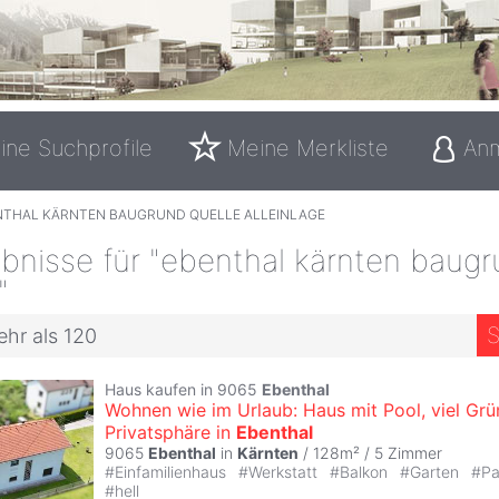
ine Suchprofile
Meine Merkliste
An
NTHAL KÄRNTEN BAUGRUND QUELLE ALLEINLAGE
bnisse für "ebenthal kärnten baugr
"
S
ehr als 120
Haus kaufen in 9065
Ebenthal
Wohnen wie im Urlaub: Haus mit Pool, viel Grü
Privatsphäre in
Ebenthal
9065
Ebenthal
in
Kärnten
/ 128m² /
5 Zimmer
#
Einfamilienhaus
#
Werkstatt
#
Balkon
#
Garten
#
Pa
#
hell