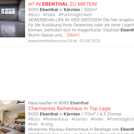
m² IN
EBENTHAL
ZU MIETEN!
9065
Ebenthal
in
Kärnten
/ 500m²
#
Büro
#
Halle
#
Parkmöglichkeit
GEWERBEHALLEN IN VIER GRÖSSEN! Die hier angebote
für die Ausübung Ihres Gewerbes oder als reine Lager
können, befinden sich im Klagenfurter Stadtteil
Ebent
Wurm-Gasse und
...
[
Mehr
]
www.immobilienscout24.at
,
03.06.2025
Haus kaufen in 9065
Ebenthal
Charmantes Reihenhaus in Top Lage
9065
Ebenthal
in
Kärnten
/ 113m² /
4,5 Zimmer
#
Büro
#
Reihenhaus
#
Garten
#
Keller
#
Parkmöglich
#
hell
#
ruhig
Modernes Neubau-Reihenhaus in Bestlage von
Ebent