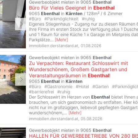
Gewerbeobjekt mieten in 9065
Ebenthal
Büro Für Vieles Geeignet in
Ebenthal
9065
Ebenthal
in
Kärnten
/ 128m² /
6 Zimmer
#
Büro
#
Parkmöglichkeit
#
ruhig
Eigenes Stiegenhaus - Zugang nur zu diesen Räumen 
Ihre Firma im ersten Stock zur Verfügung plus 1 Dusc
und 1 Raum für eine Küche 1 x Garage im Mietpreis dab
Parkplätze
...
[
Mehr
]
immobilien.derstandard.at
,
01.08.2026
Gewerbeobjekt mieten in 9065
Ebenthal
Zu Verpachten: Restaurant Schlosswirt mit
Wunderschönem, Großem Gastgarten und
Veranstaltungsräumen in
Ebenthal
!
9065
Ebenthal
in
Kärnten
#
Büro
#
Gastronomie
#
Hotel
#
Garten
#
Parkmöglic
#
barrierefrei
#
ruhig
Der Schlosswirt im Herzen von
Ebenthal
bietet Ihnen a
brauchen, um sich gastronomisch zu entfalten. Hier kö
nicht nur im großzügigen, liebevoll gepflegten Gastgar
wunderschönem,
...
[
Mehr
]
immobilien.derstandard.at
,
05.08.2026
Gewerbeobjekt mieten in 9065
Ebenthal
HALLEN FÜR GEWERBEBETRIEBE VON 280 BI