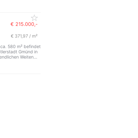
€ 215.000,-
€ 371,97 / m²
 ca. 580 m² befindet
tlerstadt Gmünd in
unendlichen Weiten
...