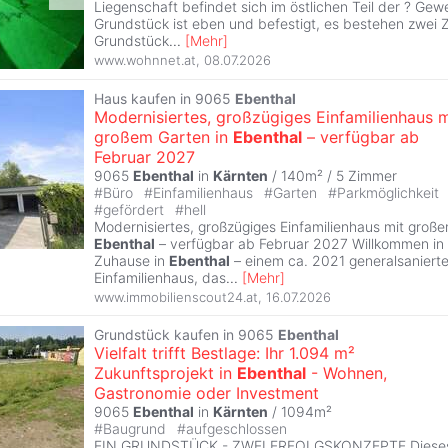
Liegenschaft befindet sich im östlichen Teil der ? Gew
Grundstück ist eben und befestigt, es bestehen zwei 
Grundstück
...
[
Mehr
]
www.wohnnet.at
,
08.07.2026
Haus kaufen in 9065
Ebenthal
Modernisiertes, großzügiges Einfamilienhaus m
großem Garten in
Ebenthal
– verfügbar ab
Februar 2027
9065
Ebenthal
in
Kärnten
/ 140m² /
5 Zimmer
#
Büro
#
Einfamilienhaus
#
Garten
#
Parkmöglichkeit
#
gefördert
#
hell
Modernisiertes, großzügiges Einfamilienhaus mit große
Ebenthal
– verfügbar ab Februar 2027 Willkommen in
Zuhause in
Ebenthal
– einem ca. 2021 generalsanierte
Einfamilienhaus, das
...
[
Mehr
]
www.immobilienscout24.at
,
16.07.2026
Grundstück kaufen in 9065
Ebenthal
Vielfalt trifft Bestlage: Ihr 1.094 m²
Zukunftsprojekt in
Ebenthal
- Wohnen,
Gastronomie oder Investment
9065
Ebenthal
in
Kärnten
/ 1094m²
#
Baugrund
#
aufgeschlossen
EIN GRUNDSTÜCK - ZWEI ERFOLGSKONZEPTE Dieses 