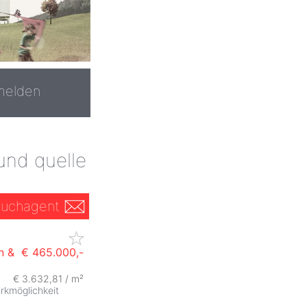
melden
und quelle
uchagent
n &
€ 465.000,-
€ 3.632,81 / m²
rkmöglichkeit