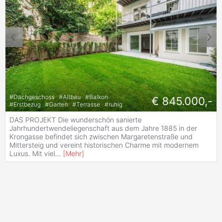
#
Dachgeschoss
#
Altbau
#
Balkon
€ 845.000,-
#
Erstbezug
#
Garten
#
Terrasse
#
ruhig
DAS PROJEKT Die wunderschön sanierte
Jahrhundertwendeliegenschaft aus dem Jahre 1885 in der
Krongasse befindet sich zwischen Margaretenstraße und
Mittersteig und vereint historischen Charme mit modernem
Luxus. Mit viel
...
[
Mehr
]