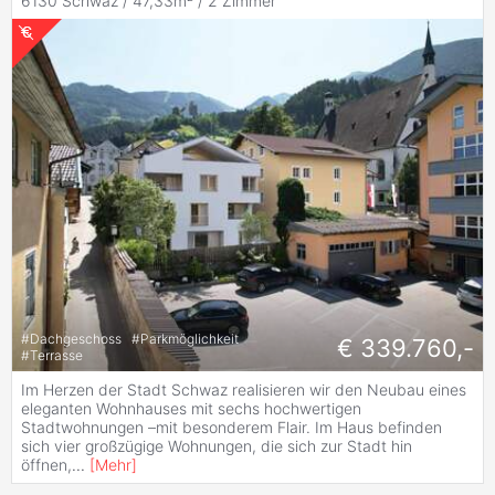
6130 Schwaz / 47,33m² /
2 Zimmer
#
Dachgeschoss
#
Parkmöglichkeit
€ 339.760,-
#
Terrasse
Im Herzen der Stadt Schwaz realisieren wir den Neubau eines
eleganten Wohnhauses mit sechs hochwertigen
Stadtwohnungen –mit besonderem Flair. Im Haus befinden
sich vier großzügige Wohnungen, die sich zur Stadt hin
öffnen,
...
[
Mehr
]