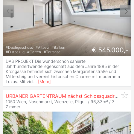
#
Dachgeschoss
#
Altbau
#
Balkon
€ 545.000,-
#
Erstbezug
#
Garten
#
Terrasse
DAS PROJEKT Die wunderschön sanierte
Jahrhundertwendeliegenschaft aus dem Jahre 1885 in der
Krongasse befindet sich zwischen Margaretenstraße und
Mittersteig und vereint historischen Charme mit modernem
Luxus. Mit viel
...
[
Mehr
]
URBANER GARTENTRAUM nächst Schlossquadrat! Hofseitiger Drei-Zimmer-Erstbezug mit Terrasse und Eigengarten
1050 Wien, Naschmarkt, Wienzeile, Pilgr... / 96,83m² /
3
Zimmer