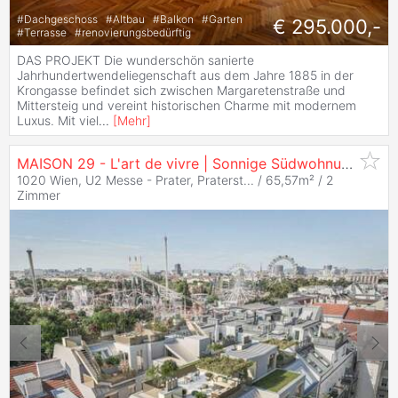
#
Dachgeschoss
#
Altbau
#
Balkon
#
Garten
€ 295.000,-
#
Terrasse
#
renovierungsbedürftig
DAS PROJEKT Die wunderschön sanierte
Jahrhundertwendeliegenschaft aus dem Jahre 1885 in der
Krongasse befindet sich zwischen Margaretenstraße und
Mittersteig und vereint historischen Charme mit modernem
Luxus. Mit viel
...
[
Mehr
]
MAISON 29 - L'art de vivre | Sonnige Südwohnung im 1. Dachgeschoß mit Blick über den Prater!
1020 Wien, U2 Messe - Prater, Praterst... / 65,57m² /
2
Zimmer