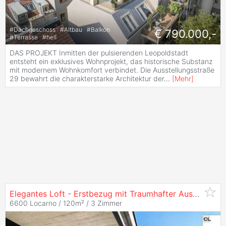
#
Dachgeschoss
#
Altbau
#
Balkon
€ 790.000,-
#
Terrasse
#
hell
DAS PROJEKT Inmitten der pulsierenden Leopoldstadt
entsteht ein exklusives Wohnprojekt, das historische Substanz
mit modernem Wohnkomfort verbindet. Die Ausstellungsstraße
29 bewahrt die charakterstarke Architektur der
...
[
Mehr
]
Elegantes Loft - Erstbezug mit Traumhafter Aussicht
6600 Locarno / 120m² /
3 Zimmer