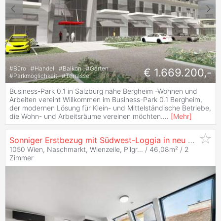
#
Büro
#
Handel
#
Balkon
#
Garten
€ 1.669.200,-
#
Parkmöglichkeit
#
Terrasse
Business-Park 0.1 in Salzburg nähe Bergheim -Wohnen und
Arbeiten vereint Willkommen im Business-Park 0.1 Bergheim,
der modernen Lösung für Klein- und Mittelständische Betriebe,
die Wohn- und Arbeitsräume vereinen möchten.
...
[
Mehr
]
Sonniger Erstbezug mit Südwest-Loggia in neu ausgebautem Dachgeschoß!
1050 Wien, Naschmarkt, Wienzeile, Pilgr... / 46,08m² /
2
Zimmer