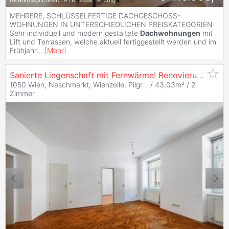
MEHRERE, SCHLÜSSELFERTIGE DACHGESCHOSS-
WOHNUNGEN IN UNTERSCHIEDLICHEN PREISKATEGORIEN
Sehr individuell und modern gestaltete
Dachwohnungen
mit
Lift und Terrassen, welche aktuell fertiggestellt werden und im
Frühjahr
...
[
Mehr
]
Sanierte Liegenschaft mit Fernwärme! Renovierungsbedürftiger 2-Zimmer-Altbau beim Mittersteig!
1050 Wien, Naschmarkt, Wienzeile, Pilgr... / 43,03m² /
2
Zimmer