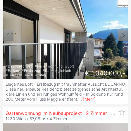
#
Dachgeschoss
#
Ferienwohnung
#
Loft
#
Balkon
#
Erstbezug
#
Parkmöglichkeit
€ 1.040.000,-
#
Terrasse
#
hell
#
ruhig
Elegantes Loft - Erstbezug mit traumhafter Aussicht LOCARNO
Diese neu erbaute Residenz bietet zeitgenösische Archi­tektur,
klare Linien und ein ruhiges Wohnumfeld - in Soldu­no nur rund
200 Meter vom Fluss Maggia entfernt.
...
[
Mehr
]
Gartenwohnung im Neubauprojekt I 2 Zimmer I Ruhelage
1230 Wien / 87,98m² /
4 Zimmer