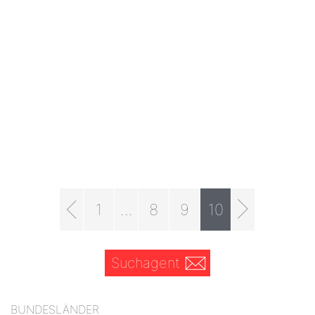
1
...
8
9
10
Suchagent
BUNDESLÄNDER