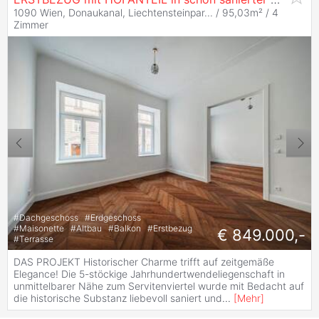
1090 Wien, Donaukanal, Liechtensteinpar... / 95,03m² /
4
Zimmer
#
Dachgeschoss
#
Erdgeschoss
#
Maisonette
#
Altbau
#
Balkon
#
Erstbezug
€ 849.000,-
#
Terrasse
DAS PROJEKT Historischer Charme trifft auf zeitgemäße
Elegance! Die 5-stöckige Jahrhundertwendeliegenschaft in
unmittelbarer Nähe zum Servitenviertel wurde mit Bedacht auf
die historische Substanz liebevoll saniert und
...
[
Mehr
]