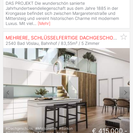
DAS PROJEKT Die wunderschön sanierte
Jahrhundertwendeliegenschaft aus dem Jahre 1885 in der
Krongasse befindet sich zwischen Margaretenstraße und
Mittersteig und vereint historischen Charme mit modernem
Luxus. Mit viel
...
[
Mehr
]
MEHRERE, SCHLÜSSELFERTIGE DACHGESCHOSS-WOHNUNGEN MIT EXZELLENTER ANBINDUNG IM TRADITIONSKURORT BAD VÖSLAU
2540 Bad Vöslau, Bahnhof / 83,55m² /
5 Zimmer
#
Dachgeschoss
#
Maisonette
#
Balkon
€ 415.000,-
#
Parkmöglichkeit
#
Terrasse
#
ruhig