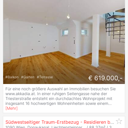
€ 619.000,-
#
Balkon
#
Garten
#
Terrasse
Für eine noch größere Auswahl an Immobilien besuchen Sie
www.akkadia.at. In einer ruhigen Seitengasse nahe der
Triesterstraße entsteht ein durchdachtes Wohnprojekt mit
insgesamt 16 hochwertigen Wohneinheiten sowie einem
...
[
Mehr
]
Südwestseitiger Traum-Erstbezug - Residieren beim Servitenviertel
1090 Wien, Donaukanal, Liechtensteinpar... / 88,37m² /
3