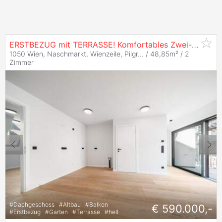
ERSTBEZUG mit TERRASSE! Komfortables Zwei-Zimmer-Dachgeschoß nächst Mittersteig und Margaretenplatz!
1050 Wien, Naschmarkt, Wienzeile, Pilgr... / 48,85m² /
2
Zimmer
#
Dachgeschoss
#
Altbau
#
Balkon
€ 590.000,-
#
Erstbezug
#
Garten
#
Terrasse
#
hell