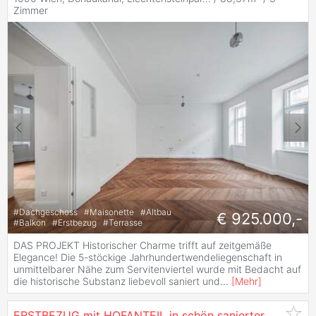
Zimmer
#
Dachgeschoss
#
Maisonette
#
Altbau
€ 925.000,-
#
Balkon
#
Erstbezug
#
Terrasse
DAS PROJEKT Historischer Charme trifft auf zeitgemäße
Elegance! Die 5-stöckige Jahrhundertwendeliegenschaft in
unmittelbarer Nähe zum Servitenviertel wurde mit Bedacht auf
die historische Substanz liebevoll saniert und
...
[
Mehr
]
ERSTBEZUG mit HOFANTEIL in schön sanierter Jahrhundertwendeliegenschaft!