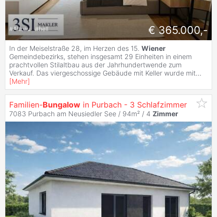
€ 365.000,-
#
Altbau
#
hell
In der Meiselstraße 28, im Herzen des 15.
Wiener
Gemeindebezirks, stehen insgesamt 29 Einheiten in einem
prachtvollen Stilaltbau aus der Jahrhundertwende zum
Verkauf. Das viergeschossige Gebäude mit Keller wurde mit
...
[
Mehr
]
Familien-
Bungalow
in Purbach - 3 Schlafzimmer
7083 Purbach am Neusiedler See / 94m² /
4
Zimmer