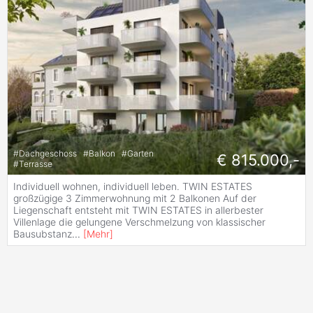
#
Dachgeschoss
#
Balkon
#
Garten
€ 815.000,-
#
Terrasse
Individuell wohnen, individuell leben. TWIN ESTATES
großzügige 3 Zimmerwohnung mit 2 Balkonen Auf der
Liegenschaft entsteht mit TWIN ESTATES in allerbester
Villenlage die gelungene Verschmelzung von klassischer
Bausubstanz
...
[
Mehr
]