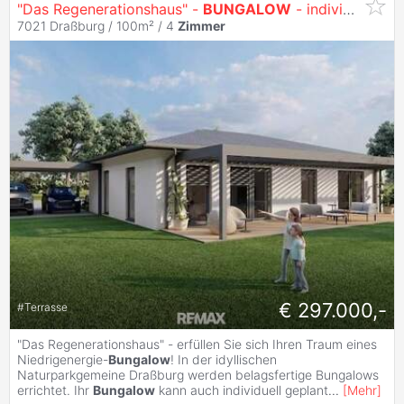
"Das Regenerationshaus" -
BUNGALOW
- individuell planbar - Neubauprojekt
7021 Draßburg / 100m² /
4
Zimmer
€ 297.000,-
#
Terrasse
"Das Regenerationshaus" - erfüllen Sie sich Ihren Traum eines
Niedrigenergie-
Bungalow
! In der idyllischen
Naturparkgemeine Draßburg werden belagsfertige Bungalows
errichtet. Ihr
Bungalow
kann auch individuell geplant
...
[
Mehr
]