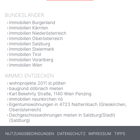
BUNDESLÄNDER
Immobilien Burgenland
Immobilien Kärnten
Immobilien Niederösterreich
Immobilien Oberösterreich
Immobilien Salzburg
Immobilien Steiermark
Immobilien Tirol
Immobilien Vorarlberg
Immobilien Wien
IMMMO ENTDECKEN
wohnprojekte 2011 st.pölten
baugrund döbriach mieten
Karl Bekehrty Straße, 1140 Wien Penzing
immobilien neunkirchen nö
Eigentumswohnungen in 4723 Natternbach (Grieskirchen,
Oberösterreich)
Dachgeschosswohnungen mieten in Salzburg(Stadt)
(Salzburg)
NUTZUNGSBEDINGUNGEN
DATENSCHUTZ
IMPRESSUM
TIPPS