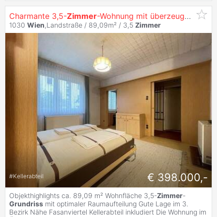
Charmante 3,5-
Zimmer
-Wohnung mit überzeugendem
G
1030
Wien
,Landstraße / 89,09m² /
3,5
Zimmer
€ 398.000,-
#
Kellerabteil
Objekthighlights ca. 89,09 m² Wohnfläche 3,5-
Zimmer
-
Grundriss
mit optimaler Raumaufteilung Gute Lage im 3.
Bezirk Nähe Fasanviertel Kellerabteil inkludiert Die Wohnung im