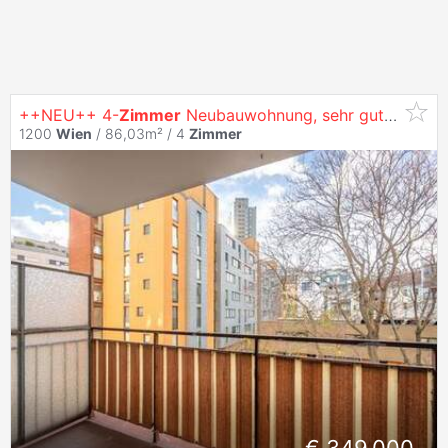
++NEU++ 4-
Zimmer
Neubauwohnung, sehr guter
Grund
1200
Wien
/ 86,03m² /
4
Zimmer