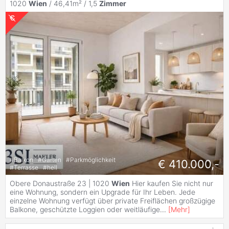
1020
Wien
/ 46,41m² /
1,5
Zimmer
#
Balkon
#
Garten
#
Parkmöglichkeit
€ 410.000,-
#
Terrasse
#
hell
Obere Donaustraße 23 | 1020
Wien
Hier kaufen Sie nicht nur
eine Wohnung, sondern ein Upgrade für Ihr Leben. Jede
einzelne Wohnung verfügt über private Freiflächen großzügige
Balkone, geschützte Loggien oder weitläufige
...
[
Mehr
]