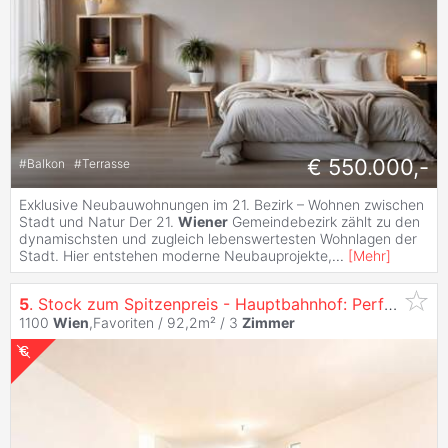
€ 550.000,-
#
Balkon
#
Terrasse
Exklusive Neubauwohnungen im 21. Bezirk – Wohnen zwischen
Stadt und Natur Der 21.
Wiener
Gemeindebezirk zählt zu den
dynamischsten und zugleich lebenswertesten Wohnlagen der
Stadt. Hier entstehen moderne Neubauprojekte,
...
[
Mehr
]
5
. Stock zum Spitzenpreis - Hauptbahnhof: Perfekter
Gr
1100
Wien
,Favoriten / 92,2m² /
3
Zimmer