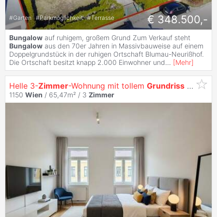
€ 348.500,-
#
Garten
#
Parkmöglichkeit
#
Terrasse
Bungalow
auf ruhigem, großem Grund Zum Verkauf steht
Bungalow
aus den 70er Jahren in Massivbauweise auf einem
Doppelgrundstück in der ruhigen Ortschaft Blumau-Neurißhof.
Die Ortschaft besitzt knapp 2.000 Einwohner und
...
[
Mehr
]
Helle 3-
Zimmer
-Wohnung mit tollem
Grundriss
in Toplage
1150
Wien
/ 65,47m² /
3
Zimmer