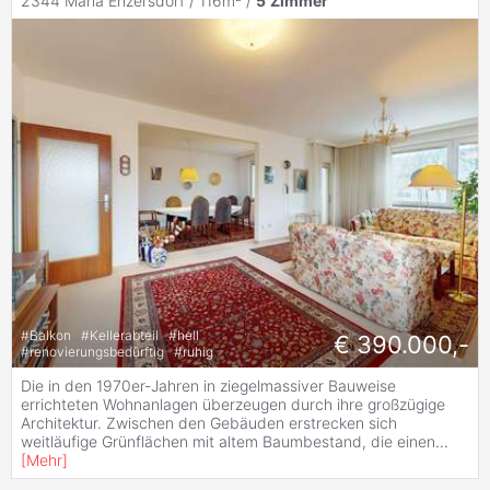
2344 Maria Enzersdorf / 116m² /
5
Zimmer
#
Balkon
#
Kellerabteil
#
hell
€ 390.000,-
#
renovierungsbedürftig
#
ruhig
Die in den 1970er-Jahren in ziegelmassiver Bauweise
errichteten Wohnanlagen überzeugen durch ihre großzügige
Architektur. Zwischen den Gebäuden erstrecken sich
weitläufige Grünflächen mit altem Baumbestand, die einen
...
[
Mehr
]