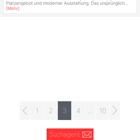
Platzangebot und moderner Ausstattung. Das ursprünglich
...
[
Mehr
]
1
2
3
4
...
10
Suchagent