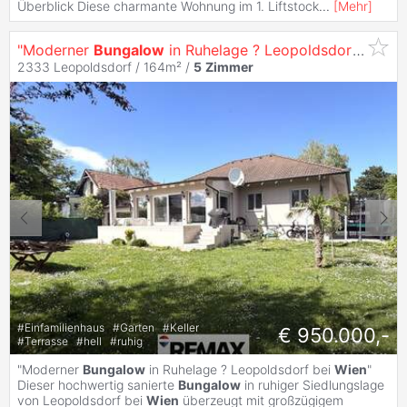
Überblick Diese charmante Wohnung im 1. Liftstock
...
[
Mehr
]
"Moderner
Bungalow
in Ruhelage ? Leopoldsdorf bei
Wi
2333 Leopoldsdorf / 164m² /
5
Zimmer
#
Einfamilienhaus
#
Garten
#
Keller
€ 950.000,-
#
Terrasse
#
hell
#
ruhig
"Moderner
Bungalow
in Ruhelage ? Leopoldsdorf bei
Wien
"
Dieser hochwertig sanierte
Bungalow
in ruhiger Siedlungslage
von Leopoldsdorf bei
Wien
überzeugt mit großzügigem