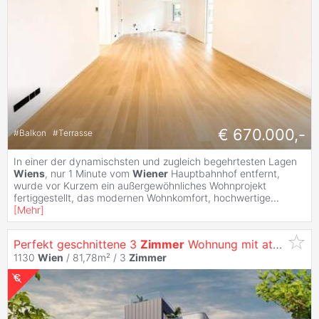
€ 670.000,-
#
Balkon
#
Terrasse
In einer der dynamischsten und zugleich begehrtesten Lagen
Wiens
, nur 1 Minute vom
Wiener
Hauptbahnhof entfernt,
wurde vor Kurzem ein außergewöhnliches Wohnprojekt
fertiggestellt, das modernen Wohnkomfort, hochwertige
...
[
Mehr
]
Perfekt geschnittene 3
Zimmer
Wohnung mit attraktivem
1130
Wien
/ 81,78m² /
3
Zimmer