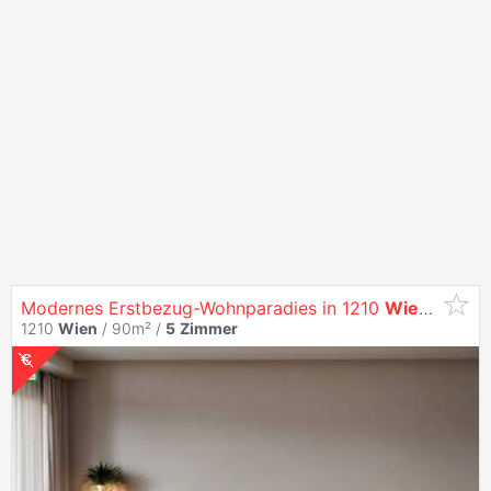
Modernes Erstbezug-Wohnparadies in 1210
Wien
–
5
Zi
1210
Wien
/ 90m² /
5
Zimmer