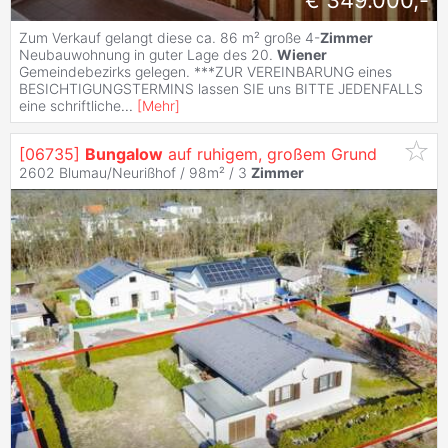
€ 349.000,-
Zum Verkauf gelangt diese ca. 86 m² große 4-
Zimmer
Neubauwohnung in guter Lage des 20.
Wiener
Gemeindebezirks gelegen. ***ZUR VEREINBARUNG eines
BESICHTIGUNGSTERMINS lassen SIE uns BITTE JEDENFALLS
eine schriftliche
...
[
Mehr
]
[06735]
Bungalow
auf ruhigem, großem Grund
2602 Blumau/Neurißhof / 98m² /
3
Zimmer