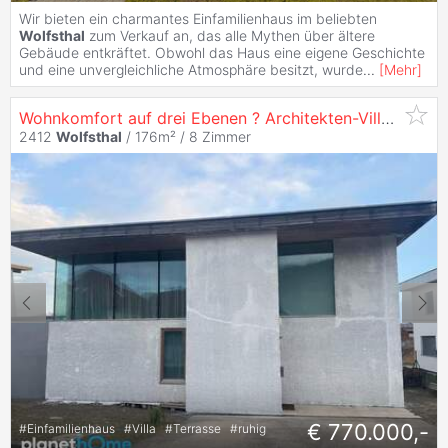
Wir bieten ein charmantes Einfamilienhaus im beliebten
Wolfsthal
zum Verkauf an, das alle Mythen über ältere
Gebäude entkräftet. Obwohl das Haus eine eigene Geschichte
und eine unvergleichliche Atmosphäre besitzt, wurde
...
[
Mehr
]
Wohnkomfort auf drei Ebenen ? Architekten-Villa mit Sauna, Terrasse & traumhaftem Ausblick
2412
Wolfsthal
/ 176m² /
8 Zimmer
€ 770.000,-
#
Einfamilienhaus
#
Villa
#
Terrasse
#
ruhig