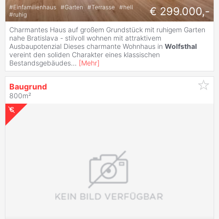
#
Einfamilienhaus
#
Garten
#
Terrasse
#
hell
€ 299.000,-
#
ruhig
Charmantes Haus auf großem Grundstück mit ruhigem Garten
nahe Bratislava - stilvoll wohnen mit attraktivem
Ausbaupotenzial Dieses charmante Wohnhaus in
Wolfsthal
vereint den soliden Charakter eines klassischen
Bestandsgebäudes
...
[
Mehr
]
Baugrund
800m²