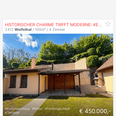
HISTORISCHER CHARME TRIFFT MODERNE: KERNSANIERTES WOHNHAUS IN TOP-ZUSTAND
2412
Wolfsthal
/ 100m² /
4 Zimmer
#
Einfamilienhaus
#
Keller
#
Parkmöglichkeit
€ 450.000,-
#
Terrasse