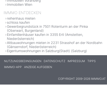
Immobilien Vorarlberg
Immobilien Wien
IMMMO ENTDECKEN
reihenhaus mieten
schloss kaufen
Gewerbegrundstück in 7501 Rotenturm an der Pinka
(Oberwart, Burgenland)
Einfamilienhäuser kaufen in 3355 Ertl (Amstetten,
Niederösterreich)
Altbauwohnungen mieten in 2231 Strasshof an der Nordbahn
(Gänserndorf, Niederösterreich)
Eigentumswohnungen in Salzburg(Stadt) (Salzburg)
NUTZUNGSBEDINGUNGEN
DATENSCHUTZ
IMPRESSUM
TIPPS
IMMMO-APP
ANZEIGE AUFGEBEN
COPYRIGHT 2009-2026 IMMMO.AT