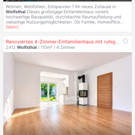
Wohnen, Wohlfühlen, Entspannen ? Ihr neues Zuhause in
Wolfsthal
Dieses großzügige Einfamilienhaus vereint
hochwertige Bauqualität, durchdachte Raumaufteilung und
vielseitige Nutzungsmöglichkeiten. Ob Familie, Homeoffice
...
[
Mehr
]
Renoviertes 4-Zimmer-Einfamilienhaus mit ruhigem Garten, Dachterrasse & Ausbaureserve
2412
Wolfsthal
/ 110m² /
4 Zimmer