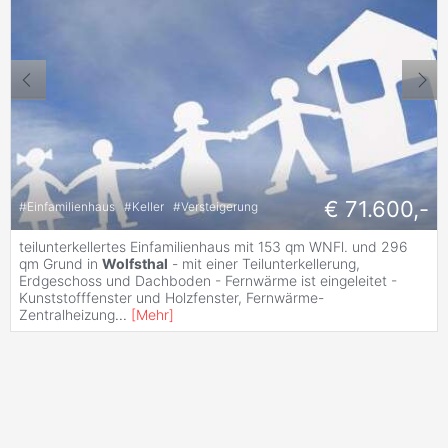
€ 71.600,-
#
Einfamilienhaus
#
Keller
#
Versteigerung
teilunterkellertes Einfamilienhaus mit 153 qm WNFl. und 296
qm Grund in
Wolfsthal
- mit einer Teilunterkellerung,
Erdgeschoss und Dachboden - Fernwärme ist eingeleitet -
Kunststofffenster und Holzfenster, Fernwärme-
Zentralheizung
...
[
Mehr
]