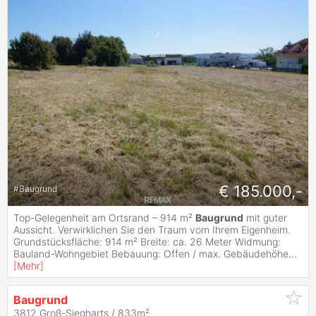
€ 185.000,-
#
Baugrund
Top-Gelegenheit am Ortsrand – 914 m²
Baugrund
mit guter
Aussicht. Verwirklichen Sie den Traum vom Ihrem Eigenheim.
Grundstücksfläche: 914 m² Breite: ca. 26 Meter Widmung:
Bauland-Wohngebiet Bebauung: Offen / max. Gebäudehöhe
...
[
Mehr
]
Baugrund
3812 Groß-Siegharts / 833m²