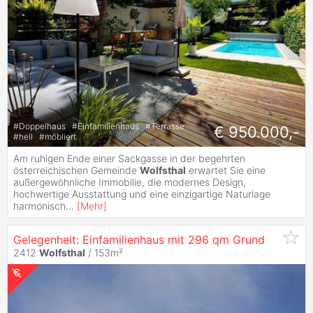
#
Doppelhaus
#
Einfamilienhaus
#
Terrasse
€ 950.000,-
#
hell
#
möbliert
Am ruhigen Ende einer Sackgasse in der begehrten
österreichischen Gemeinde
Wolfsthal
erwartet Sie eine
außergewöhnliche Immobilie, die modernes Design,
hochwertige Ausstattung und eine einzigartige Naturlage
harmonisch
...
[
Mehr
]
Gelegenheit: Einfamilienhaus mit 296 qm Grund
2412
Wolfsthal
/ 153m²