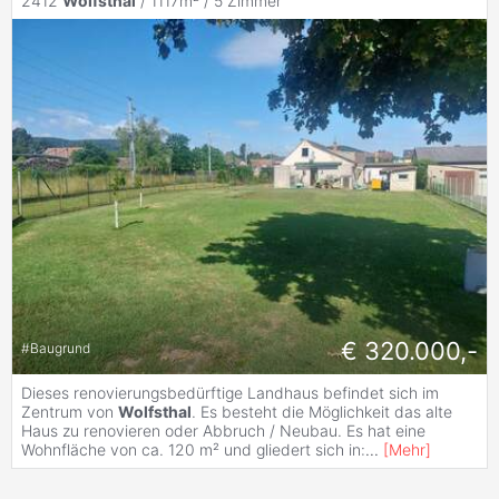
2412
Wolfsthal
/ 1117m² /
5 Zimmer
€ 320.000,-
#
Baugrund
Dieses renovierungsbedürftige Landhaus befindet sich im
Zentrum von
Wolfsthal
. Es besteht die Möglichkeit das alte
Haus zu renovieren oder Abbruch / Neubau. Es hat eine
Wohnfläche von ca. 120 m² und gliedert sich in:
...
[
Mehr
]