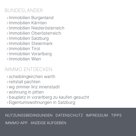
BUNDESLÄNDER
Immobilien Burgenland
Immobilien Kärnten
Immobilien Niederösterreich
Immobilien Oberösterreich
Immobilien Salzburg
Immobilien Steiermark
Immobilien Tirol
Immobilien Vorarlberg
Immobilien Wien
IMMMO ENTDECKEN
scheiblingkirchen warth
reitstall pachten
wg zimmer linz innenstadt
wohnung in pitten
bauplatz in vorarlberg zu kaufen gesucht
Eigentumswohnungen in Salzburg
NUTZUNGSBEDINGUNGEN
DATENSCHUTZ
IMPRESSUM
TIPPS
IMMMO-APP
ANZEIGE AUFGEBEN