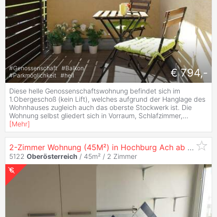
#
Genossenschaft
#
Balkon
€ 794,-
#
Parkmöglichkeit
#
hell
Diese helle Genossenschaftswohnung befindet sich im
1.Obergeschoß (kein Lift), welches aufgrund der Hanglage des
Wohnhauses zugleich auch das oberste Stockwerk ist. Die
Wohnung selbst gliedert sich in Vorraum, Schlafzimmer,
...
[
Mehr
]
2-Zimmer Wohnung (45M²) in Hochburg Ach ab Sofort Provisionsfrei zu Vermieten
5122
Oberösterreich
/ 45m² /
2 Zimmer