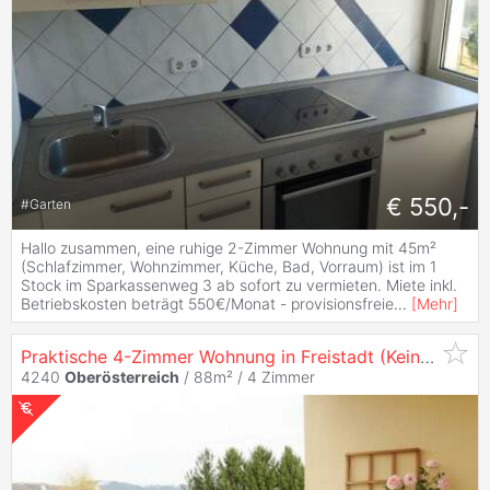
€ 550,-
#
Garten
Hallo zusammen, eine ruhige 2-Zimmer Wohnung mit 45m²
(Schlafzimmer, Wohnzimmer, Küche, Bad, Vorraum) ist im 1
Stock im Sparkassenweg 3 ab sofort zu vermieten. Miete inkl.
Betriebskosten beträgt 550€/Monat - provisionsfreie
...
[
Mehr
]
Praktische 4-Zimmer Wohnung in Freistadt (Kein Lift)
4240
Oberösterreich
/ 88m² /
4 Zimmer