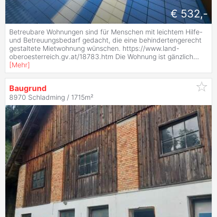
€ 532,-
Betreubare Wohnungen sind für Menschen mit leichtem Hilfe-
und Betreuungsbedarf gedacht, die eine behindertengerecht
gestaltete Mietwohnung wünschen. https://www.land-
oberoesterreich.gv.at/18783.htm Die Wohnung ist gänzlich
...
[
Mehr
]
Baugrund
8970 Schladming / 1715m²