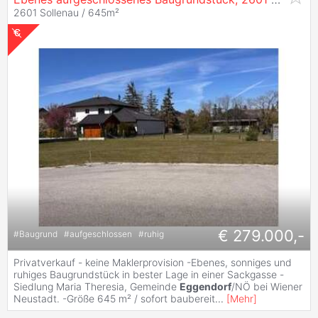
2601 Sollenau / 645m²
€ 279.000,-
#
Baugrund
#
aufgeschlossen
#
ruhig
Privatverkauf - keine Maklerprovision -Ebenes, sonniges und
ruhiges Baugrundstück in bester Lage in einer Sackgasse -
Siedlung Maria Theresia, Gemeinde
Eggendorf
/NÖ bei Wiener
Neustadt. -Größe 645 m² / sofort baubereit
...
[
Mehr
]