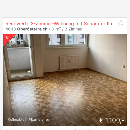
Renovierte 3-Zimmer-Wohnung mit Separater Küche und Zwei Loggien
4040
Oberösterreich
/ 81m² /
3 Zimmer
€ 1.100,-
#
Kellerabteil
#
barrierefrei