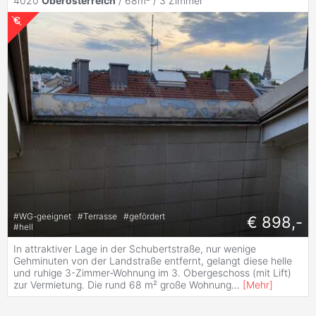
4020
Oberösterreich
/ 68m² /
3 Zimmer
#
WG-geeignet
#
Terrasse
#
gefördert
€ 898,-
#
hell
In attraktiver Lage in der Schubertstraße, nur wenige
Gehminuten von der Landstraße entfernt, gelangt diese helle
und ruhige 3-Zimmer-Wohnung im 3. Obergeschoss (mit Lift)
zur Vermietung. Die rund 68 m² große Wohnung
...
[
Mehr
]