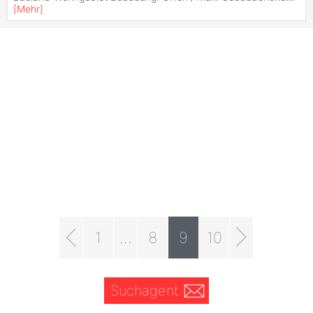
[
Mehr
]
1
...
8
9
10
Suchagent