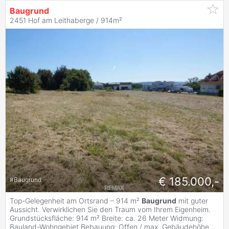
Baugrund
2451 Hof am Leithaberge / 914m²
€ 185.000,-
#
Baugrund
Top-Gelegenheit am Ortsrand – 914 m²
Baugrund
mit guter
Aussicht. Verwirklichen Sie den Traum vom Ihrem Eigenheim.
Grundstücksfläche: 914 m² Breite: ca. 26 Meter Widmung:
Bauland-Wohngebiet Bebauung: Offen / max. Gebäudehöhe
...