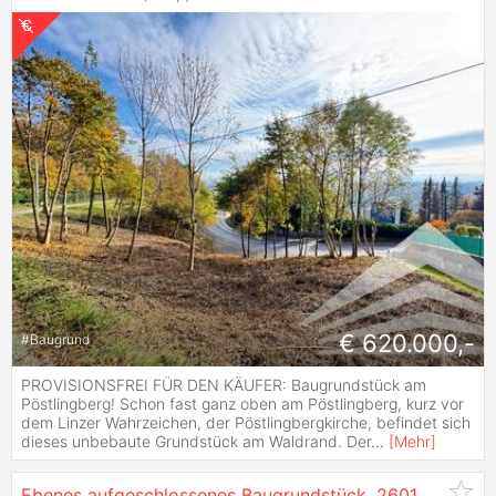
€ 620.000,-
#
Baugrund
PROVISIONSFREI FÜR DEN KÄUFER: Baugrundstück am
Pöstlingberg! Schon fast ganz oben am Pöstlingberg, kurz vor
dem Linzer Wahrzeichen, der Pöstlingbergkirche, befindet sich
dieses unbebaute Grundstück am Waldrand. Der
...
[
Mehr
]
Ebenes aufgeschlossenes Baugrundstück, 2601
Eggendo