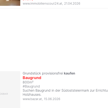
www.immobilienscout24.at
,
21.04.2026
Grundstück provisionsfrei
kaufen
Baugrund
800m²
#
Baugrund
Suchen Baugrund in der Südoststeiermark zur Errichtu
Holzhauses.
www.bazar.at
,
15.06.2026