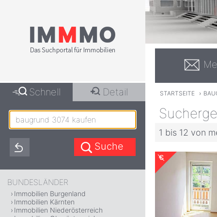
Me
Schnell
Detail
STARTSEITE
›
BAU
Sucherge
1 bis 12 von m
BUNDESLÄNDER
Immobilien Burgenland
Immobilien Kärnten
Immobilien Niederösterreich