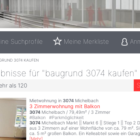
ine Suchprofile
Meine Merkliste
An
GRUND 3074 KAUFEN
bnisse für "baugrund 3074 kaufen"
S
ehr als 120
Mietwohnung in
3074
Michelbach
3 Zimmerwohnung mit Balkon
3074
Michelbach / 79,49m² /
3 Zimmer
#
Balkon
#
Parkmöglichkeit
3074
Michelbach Markt || Markt 6 || Stiege 1 || Top 2
aus 3 Zimmern auf einer Wohnfläche von ca. 79 m². Si
ca. 5 m² großen Balkon. Ein Kelleabteil sowie ein Garag
[
Mehr
]