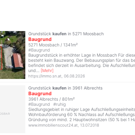
Grundstück
kaufen
in 5271 Moosbach
Baugrund
5271 Moosbach / 1341m²
#
Baugrund
Baugrundstück in erhöhter Lage in Mossbach Für die
besteht kein Bauzwang. Der Bebauungsplan für das be
befindet sich derzeit in Ausarbeitung. Die Aufschließu
und
...
[
Mehr
]
https://immo.sn.at
,
06.08.2026
Grundstück
kaufen
in 3961 Albrechts
Baugrund
3961 Albrechts / 801m²
#
Baugrund
#
ruhig
Siedlungsgebiet in ruhiger Lage Aufschließungseinheit
Wohnbauförderung 60 % Nachlass auf Aufschließung
Gründung von mind. 2 Hauptwohnsitzen (50 % bei 1 H
www.immobilienscout24.at
,
13.07.2018