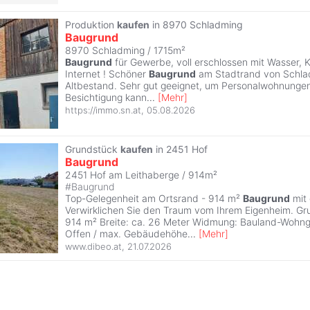
Produktion
kaufen
in 8970 Schladming
Baugrund
8970 Schladming / 1715m²
Baugrund
für Gewerbe, voll erschlossen mit Wasser, 
Internet ! Schöner
Baugrund
am Stadtrand von Schla
Altbestand. Sehr gut geeignet, um Personalwohnungen 
Besichtigung kann
...
[
Mehr
]
https://immo.sn.at
,
05.08.2026
Grundstück
kaufen
in 2451 Hof
Baugrund
2451 Hof am Leithaberge / 914m²
#
Baugrund
Top-Gelegenheit am Ortsrand - 914 m²
Baugrund
mit 
Verwirklichen Sie den Traum vom Ihrem Eigenheim. Gr
914 m² Breite: ca. 26 Meter Widmung: Bauland-Wohn
Offen / max. Gebäudehöhe
...
[
Mehr
]
www.dibeo.at
,
21.07.2026