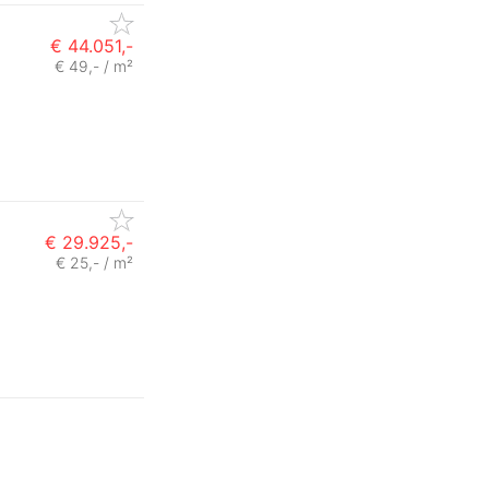
€ 44.051,-
€ 49,- / m²
€ 29.925,-
€ 25,- / m²