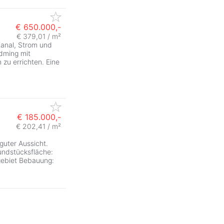
€ 650.000,-
€ 379,01 / m²
Kanal, Strom und
dming mit
zu errichten. Eine
€ 185.000,-
€ 202,41 / m²
guter Aussicht.
undstücksfläche:
gebiet Bebauung: