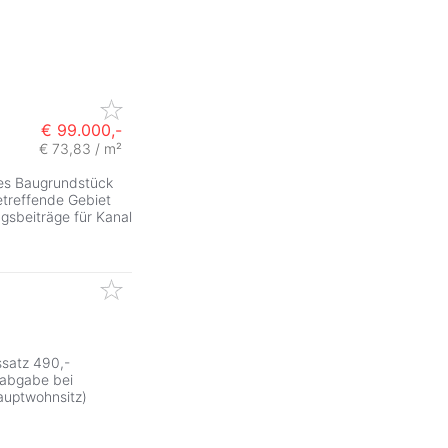
€ 99.000,-
€ 73,83 / m²
ses Baugrundstück
treffende Gebiet
ngsbeiträge für Kanal
ssatz 490,-
sabgabe bei
auptwohnsitz)