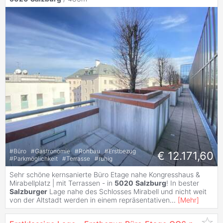
#
Büro
#
Gastronomie
#
Rohbau
#
Erstbezug
€ 12.171,60
#
Parkmöglichkeit
#
Terrasse
#
ruhig
Sehr schöne kernsanierte Büro Etage nahe Kongresshaus &
Mirabellplatz | mit Terrassen - in
5020
Salzburg
! In bester
Salzburger
Lage nahe des Schlosses Mirabell und nicht weit
von der Altstadt werden in einem repräsentativen
...
[
Mehr
]