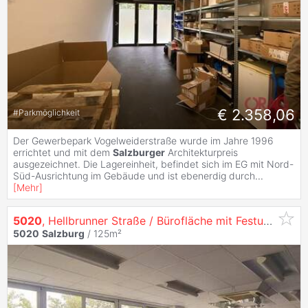
€ 2.358,06
#
Parkmöglichkeit
Der Gewerbepark Vogelweiderstraße wurde im Jahre 1996
errichtet und mit dem
Salzburger
Architekturpreis
ausgezeichnet. Die Lagereinheit, befindet sich im EG mit Nord-
Süd-Ausrichtung im Gebäude und ist ebenerdig durch
...
[
Mehr
]
5020
, Hellbrunner Straße / Bürofläche mit Festungs- und Salzachblick in der Hellbrunner Straße 11a in
5020
Salzburg
/ 125m²