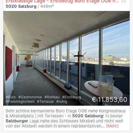
Erstklassige Lage - Erstbezug Büro Etage OG6 nach Sanierung in
5020
Salzburg
/ 449m²
#
Büro
#
Gastronomie
#
Rohbau
#
Erstbezug
€ 11.853,60
#
Parkmöglichkeit
#
Terrasse
#
ruhig
Sehr schöne kernsanierte Büro Etage OG6 nahe Kongresshaus
& Mirabellplatz | mit Terrassen - in
5020
Salzburg
! In bester
Salzburger
Lage nahe des Schlosses Mirabell und nicht weit
von der Altstadt werden in einem repräsentativen
...
[
Mehr
]