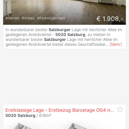
€ 1.908,-
#
Handel
#
Altbau
#
Parkmöglichkeit
In wunderbarer bester
Salzburger
Lage mit herrlicher Allee im
gediegenen Andräviertel -
5020
Salzburg
, zu mieten In
wunderbarer bester
Salzburger
Lage mit herrlicher Allee im
gediegenen Andräviertel bietet dieses Geschäftslokal
...
[
Mehr
]
Erstklassige Lage - Erstbezug Büroetage OG4 nach Sanierung in
5020
Salzburg
/ 618m²