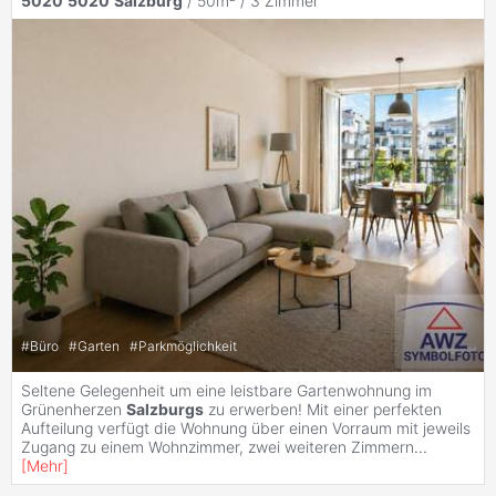
5020
5020
Salzburg
/ 50m² /
3 Zimmer
#
Büro
#
Garten
#
Parkmöglichkeit
Seltene Gelegenheit um eine leistbare Gartenwohnung im
Grünenherzen
Salzburgs
zu erwerben! Mit einer perfekten
Aufteilung verfügt die Wohnung über einen Vorraum mit jeweils
Zugang zu einem Wohnzimmer, zwei weiteren Zimmern
...
[
Mehr
]