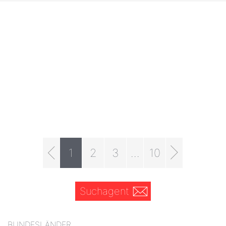
1
2
3
...
10
Suchagent
BUNDESLÄNDER