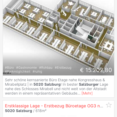
#
Büro
#
Gastronomie
#
Rohbau
#
Erstbezug
€ 15.202,80
#
Parkmöglichkeit
#
ruhig
Sehr schöne kernsanierte Büro Etage nahe Kongresshaus &
Mirabellplatz | in
5020
Salzburg
! In bester
Salzburger
Lage
nahe des Schlosses Mirabell und nicht weit von der Altstadt
werden in einem repräsentativen Gebäude
...
[
Mehr
]
Erstklassige Lage - Erstbezug Büroetage OG3 nach Sanierung in
5020
Salzburg
/ 618m²