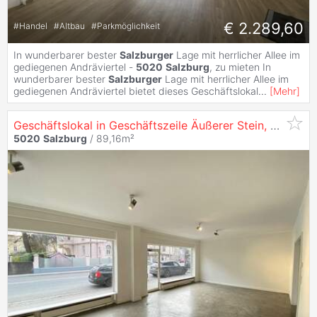
€ 2.289,60
#
Handel
#
Altbau
#
Parkmöglichkeit
In wunderbarer bester
Salzburger
Lage mit herrlicher Allee im
gediegenen Andräviertel -
5020
Salzburg
, zu mieten In
wunderbarer bester
Salzburger
Lage mit herrlicher Allee im
gediegenen Andräviertel bietet dieses Geschäftslokal
...
[
Mehr
]
Geschäftslokal in Geschäftszeile Äußerer Stein,
5020
Sa
5020
Salzburg
/ 89,16m²