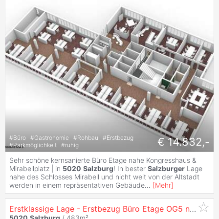
#
Büro
#
Gastronomie
#
Rohbau
#
Erstbezug
€ 14.832,-
#
Parkmöglichkeit
#
ruhig
Sehr schöne kernsanierte Büro Etage nahe Kongresshaus &
Mirabellplatz | in
5020
Salzburg
! In bester
Salzburger
Lage
nahe des Schlosses Mirabell und nicht weit von der Altstadt
werden in einem repräsentativen Gebäude
...
[
Mehr
]
Erstklassige Lage - Erstbezug Büro Etage OG5 nach Sanierung in
5020
Salzburg
/ 483m²