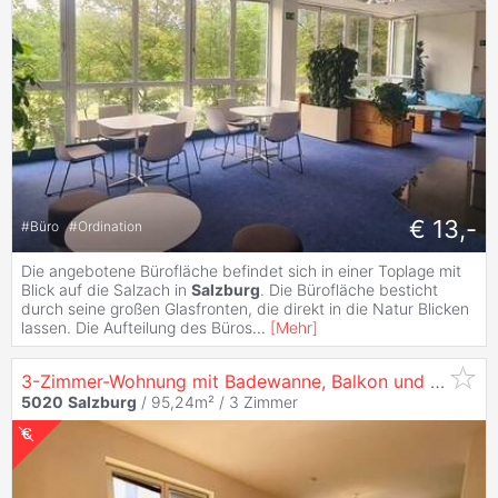
€ 13,-
#
Büro
#
Ordination
Die angebotene Bürofläche befindet sich in einer Toplage mit
Blick auf die Salzach in
Salzburg
. Die Bürofläche besticht
durch seine großen Glasfronten, die direkt in die Natur Blicken
lassen. Die Aufteilung des Büros
...
[
Mehr
]
3-Zimmer-Wohnung mit Badewanne, Balkon und Gemeinschaftsgarten in
5020
Salzburg
/ 95,24m² /
3 Zimmer