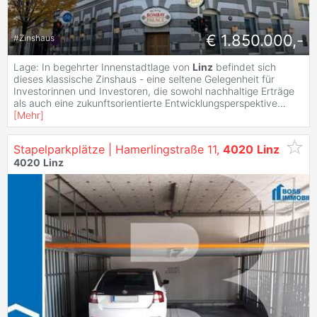
€ 1.850.000,-
#
Zinshaus
Lage: In begehrter Innenstadtlage von
Linz
befindet sich
dieses klassische Zinshaus - eine seltene Gelegenheit für
Investorinnen und Investoren, die sowohl nachhaltige Erträge
als auch eine zukunftsorientierte Entwicklungsperspektive
...
[
Mehr
]
Stapelparkplätze | Hamerlingstraße 11,
4020
Linz
4020
Linz