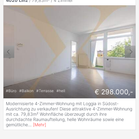
4020
Linz
/ 79,83m² /
4 Zimmer
€ 298.000,-
#
Büro
#
Balkon
#
Terrasse
#
hell
Modernisierte 4-Zimmer-Wohnung mit Loggia in Südost-
Ausrichtung zu verkaufen! Diese attraktive 4-Zimmer-Wohnung
mit ca. 79,83m² Wohnfläche überzeugt durch ihre
durchdachte Raumaufteilung, helle Wohnräume sowie eine
gemütliche
...
[
Mehr
]