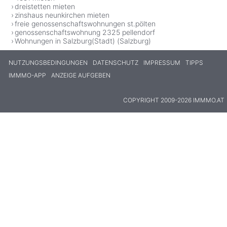
dreistetten mieten
zinshaus neunkirchen mieten
freie genossenschaftswohnungen st.pölten
genossenschaftswohnung 2325 pellendorf
Wohnungen in Salzburg(Stadt) (Salzburg)
NUTZUNGSBEDINGUNGEN
DATENSCHUTZ
IMPRESSUM
TIPPS
IMMMO-APP
ANZEIGE AUFGEBEN
COPYRIGHT 2009-2026 IMMMO.AT