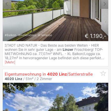
€ 1.190,-
#
Balkon
#
Kellerabteil
#
Terrasse
STADT UND NATUR - Das Beste aus beiden Welten - HIER
wohnen Sie in sehr guter Lage - am
Linzer
Froschberg! TOP-
MIETWOHNUNG ca. 77,07m² WNFL. - XL Balkon/Loggia ca.
18,27m² In hervorragender Lage befindet sich diese perfekt
...
[
Mehr
]
Eigentumswohnung in
4020
Linz
/Sattlerstraße
4020
Linz
/ 51m² /
2 Zimmer