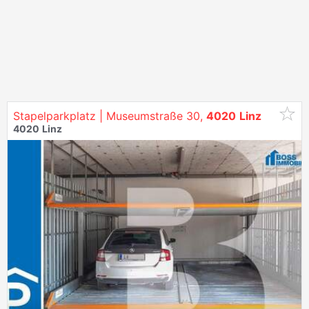
Stapelparkplatz | Museumstraße 30,
4020
Linz
4020
Linz