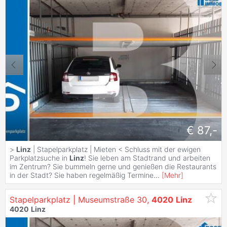
€ 87,-
>
Linz
| Stapelparkplatz | Mieten < Schluss mit der ewigen
Parkplatzsuche in
Linz
! Sie leben am Stadtrand und arbeiten
im Zentrum? Sie bummeln gerne und genießen die Restaurants
in der Stadt? Sie haben regelmäßig Termine
...
[
Mehr
]
Stapelparkplatz | Museumstraße 30,
4020
Linz
4020
Linz