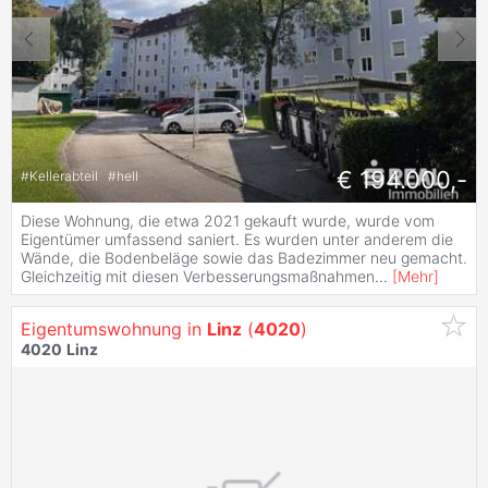
€ 194.000,-
#
Kellerabteil
#
hell
Diese Wohnung, die etwa 2021 gekauft wurde, wurde vom
Eigentümer umfassend saniert. Es wurden unter anderem die
Wände, die Bodenbeläge sowie das Badezimmer neu gemacht.
Gleichzeitig mit diesen Verbesserungsmaßnahmen
...
[
Mehr
]
Eigentumswohnung in
Linz
(
4020
)
4020
Linz