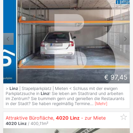
€ 97,45
>
Linz
| Stapelparkplatz | Mieten < Schluss mit der ewigen
Parkplatzsuche in
Linz
! Sie leben am Stadtrand und arbeiten
im Zentrum? Sie bummeln gern und genießen die Restaurants
in der Stadt? Sie haben regelmäßig Termine
...
[
Mehr
]
Attraktive Bürofläche,
4020
Linz
- zur Miete
4020
Linz
/ 400,11m²