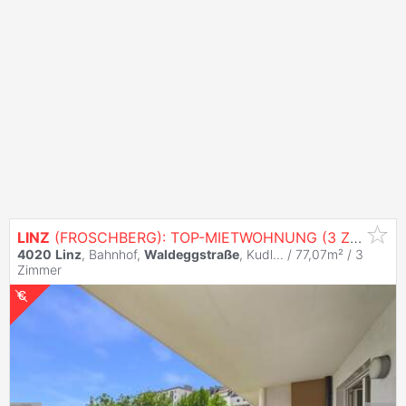
LINZ
(FROSCHBERG): TOP-MIETWOHNUNG (3 Zimmer) ca. 77,07 m² WNFL. - XL Balkon/Loggia ca. 18,27m²
4020
Linz
, Bahnhof,
Waldeggstraße
, Kudl... / 77,07m² /
3
Zimmer