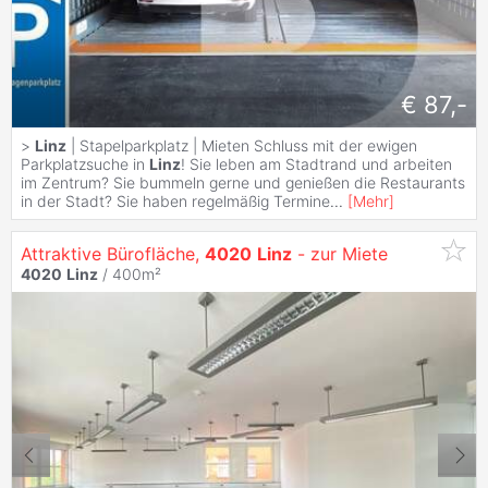
€ 87,-
>
Linz
| Stapelparkplatz | Mieten Schluss mit der ewigen
Parkplatzsuche in
Linz
! Sie leben am Stadtrand und arbeiten
im Zentrum? Sie bummeln gerne und genießen die Restaurants
in der Stadt? Sie haben regelmäßig Termine
...
[
Mehr
]
Attraktive Bürofläche,
4020
Linz
- zur Miete
4020
Linz
/ 400m²