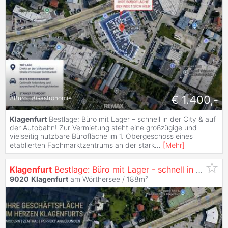
€ 1.400,-
#
Büro
#
Gastronomie
Klagenfurt
Bestlage: Büro mit Lager – schnell in der City & auf
der Autobahn! Zur Vermietung steht eine großzügige und
vielseitig nutzbare Bürofläche im 1. Obergeschoss eines
etablierten Fachmarktzentrums an der stark
...
[
Mehr
]
Klagenfurt
Bestlage: Büro mit Lager - schnell in der City & auf der Autobahn!
9020
Klagenfurt
am Wörthersee / 188m²