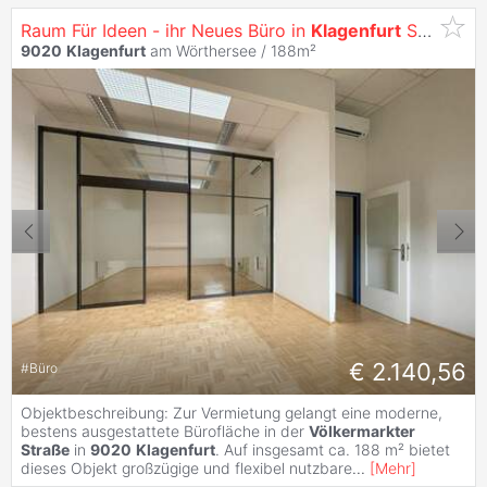
Raum Für Ideen - ihr Neues Büro in
Klagenfurt
Samt Lagermöglichkeit
9020
Klagenfurt
am Wörthersee / 188m²
€ 2.140,56
#
Büro
Objektbeschreibung: Zur Vermietung gelangt eine moderne,
bestens ausgestattete Bürofläche in der
Völkermarkter
Straße
in
9020
Klagenfurt
. Auf insgesamt ca. 188 m² bietet
dieses Objekt großzügige und flexibel nutzbare
...
[
Mehr
]