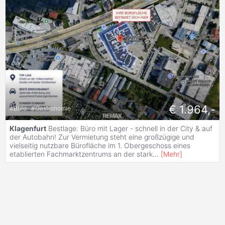
€ 1.964,-
#
Büro
#
Gastronomie
Klagenfurt
Bestlage: Büro mit Lager - schnell in der City & auf
der Autobahn! Zur Vermietung steht eine großzügige und
vielseitig nutzbare Bürofläche im 1. Obergeschoss eines
etablierten Fachmarktzentrums an der stark
...
[
Mehr
]