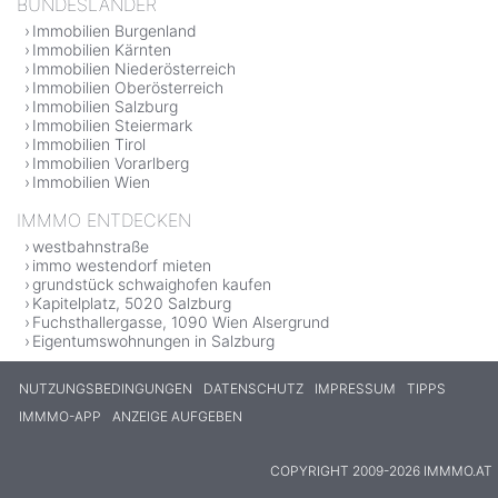
BUNDESLÄNDER
Immobilien Burgenland
Immobilien Kärnten
Immobilien Niederösterreich
Immobilien Oberösterreich
Immobilien Salzburg
Immobilien Steiermark
Immobilien Tirol
Immobilien Vorarlberg
Immobilien Wien
IMMMO ENTDECKEN
westbahnstraße
immo westendorf mieten
grundstück schwaighofen kaufen
Kapitelplatz, 5020 Salzburg
Fuchsthallergasse, 1090 Wien Alsergrund
Eigentumswohnungen in Salzburg
NUTZUNGSBEDINGUNGEN
DATENSCHUTZ
IMPRESSUM
TIPPS
IMMMO-APP
ANZEIGE AUFGEBEN
COPYRIGHT 2009-2026 IMMMO.AT