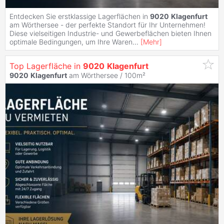
Entdecken Sie erstklassige Lagerflächen in
9020
Klagenfurt
am Wörthersee - der perfekte Standort für Ihr Unternehmen!
Diese vielseitigen Industrie- und Gewerbeflächen bieten Ihnen
optimale Bedingungen, um Ihre Waren
...
[
Mehr
]
Top Lagerfläche in
9020
Klagenfurt
9020
Klagenfurt
am Wörthersee / 100m²