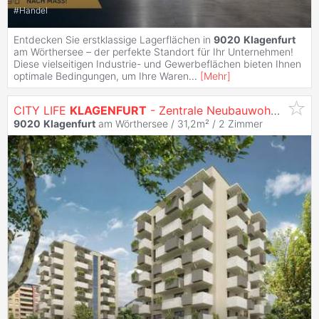
#
Handel
Entdecken Sie erstklassige Lagerflächen in
9020
Klagenfurt
am Wörthersee – der perfekte Standort für Ihr Unternehmen!
Diese vielseitigen Industrie- und Gewerbeflächen bieten Ihnen
optimale Bedingungen, um Ihre Waren
...
[
Mehr
]
CITY LIFE
KLAGENFURT
- Zentrale Neubauwohnungen
9020
Klagenfurt
am Wörthersee / 31,2m² /
2 Zimmer