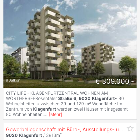
€ 309.000,-
#
Balkon
CITY LIFE - KLAGENFURTZENTRAL WOHNEN AM
WÖRTHERSEERosentaler
Straße
6
,
9020
Klagenfurt
• 80
Wohneinheiten • zwischen 29 und 129 m² Wohnfläche Im
Zentrum von
Klagenfurt
werden zwei Häuser mit insgesamt
80 Wohneinheiten,
...
[
Mehr
]
Gewerbeliegenschaft mit Büro-, Ausstellungs- und Lagerflächen in
9020
Klagenfurt
/ 3813m²