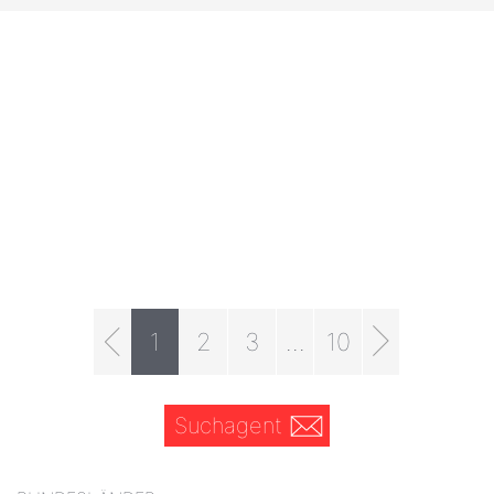
1
2
3
...
10
Suchagent