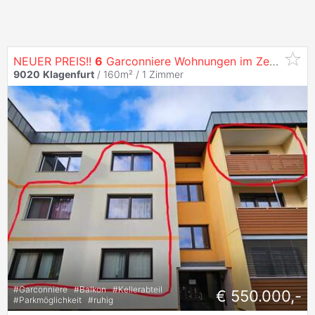
NEUER PREIS!!
6
Garconniere Wohnungen im Zentrum
K
9020
Klagenfurt
/ 160m² /
1 Zimmer
#
Garconniere
#
Balkon
#
Kellerabteil
€ 550.000,-
#
Parkmöglichkeit
#
ruhig