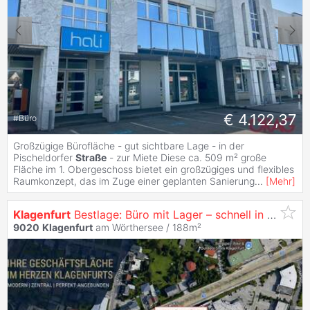
€ 4.122,37
#
Büro
Großzügige Bürofläche - gut sichtbare Lage - in der
Pischeldorfer
Straße
- zur Miete Diese ca. 509 m² große
Fläche im 1. Obergeschoss bietet ein großzügiges und flexibles
Raumkonzept, das im Zuge einer geplanten Sanierung
...
[
Mehr
]
Klagenfurt
Bestlage: Büro mit Lager – schnell in der City & auf der Autobahn!
9020
Klagenfurt
am Wörthersee / 188m²