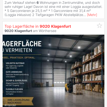
Zum Verkauf stehen
6
Wohnungen in Zentrumnähe, und doch
sehr ruhiger Lage! Davon ist eine mit einer Loggia ausgestattet.
* 5 Garconnieren je 25,5 m² * 1 Garconniere mit 31,4 m²
(Loggia inklusive) 2 Tiefgaragen PKW Abstellplätze
...
[
Mehr
]
Top Lagerfläche in
9020
Klagenfurt
9020
Klagenfurt
am Wörthersee
#
Handel