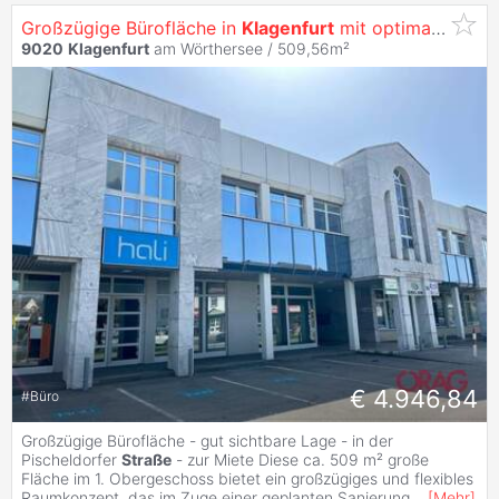
Großzügige Bürofläche in
Klagenfurt
mit optimaler Werbewirksamkeit -
9020
Klagenfurt
am Wörthersee / 509,56m²
€ 4.946,84
#
Büro
Großzügige Bürofläche - gut sichtbare Lage - in der
Pischeldorfer
Straße
- zur Miete Diese ca. 509 m² große
Fläche im 1. Obergeschoss bietet ein großzügiges und flexibles
Raumkonzept, das im Zuge einer geplanten Sanierung
...
[
Mehr
]