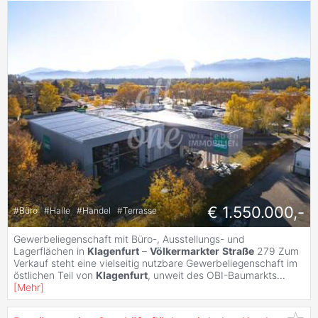
€ 1.550.000,-
#
Büro
#
Halle
#
Handel
#
Terrasse
Gewerbeliegenschaft mit Büro-, Ausstellungs- und
Lagerflächen in
Klagenfurt
–
Völkermarkter
Straße
279 Zum
Verkauf steht eine vielseitig nutzbare Gewerbeliegenschaft im
östlichen Teil von
Klagenfurt
, unweit des OBI-Baumarkts
...
[
Mehr
]