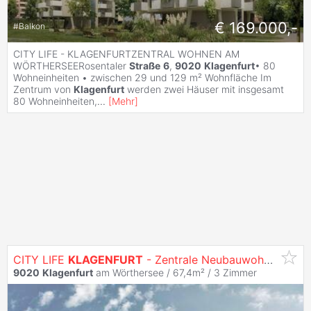
€ 169.000,-
#
Balkon
CITY LIFE - KLAGENFURTZENTRAL WOHNEN AM
WÖRTHERSEERosentaler
Straße
6
,
9020
Klagenfurt
• 80
Wohneinheiten • zwischen 29 und 129 m² Wohnfläche Im
Zentrum von
Klagenfurt
werden zwei Häuser mit insgesamt
80 Wohneinheiten,
...
[
Mehr
]
CITY LIFE
KLAGENFURT
- Zentrale Neubauwohnungen
9020
Klagenfurt
am Wörthersee / 67,4m² /
3 Zimmer